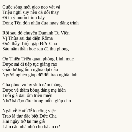
Cuộc sống mới gieo neo vất vả
Triệu nghĩ suy nên đã đổi thay
Ði tu ý muốn trình bày
Dòng Tên đón nhận đưa ngay đăng trình
Rồi sau đó chuyển Ðaminh Tu Viện
Vị Thừa sai đại diện Rôma
Ðưa thầy Triệu gặp Ðức Cha
Sáu năm thần học sau đà thụ phong
Ơn Thiên Triệu quan phòng Linh mục
Ðược sai đi tiếp tục giảng rao
Giáo lương tình nghĩa dạt dào
Người nghèo giúp đỡ đổi trao nghĩa tình
Cha phục vụ hy sinh năm tháng
Ðược về thăm bóng dáng mẹ hiền
Tuổi già đau ốm triền miên
Nhờ bà đạo đức trong miền giúp cho
Ngài về Huế để lo công việc
Trao lá thư đặc biệt Ðức Cha
Hai ngày trở lại mẹ già
Làm căn nhà nhỏ cho bà an cư