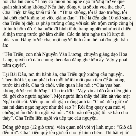
hỏi cha lần cuối: “Thày có muốn bỏ nghề đạo trưởng trở về quê
quán sinh sống không? Nếu thày đồng ý, ta sẽ xin vua tha cho”.
Cha Triệu khẳng khái trả lời : “Thưa không, tôi là đạo trưởng, tôi
thà chết chứ không bỏ việc giảng đạo”. Thế là đến gần 10 giờ sáng
cha Triệu bị điệu ra pháp trường cùng với sáu tên trộm cướp cũng bị
tử hình hôm đó. Cha bước đi bình tĩnh, trang nghiêmnhư một chiến
sĩ thận trọng trước giờ lâm chiến. Các tín hữu nghe tin lũ lượt đi
phía sau. Đàng trước cha, một người lính cầm thẻ bài đọc ghi bản
án:
“Tên Triệu, con nhà Nguyễn Văn Lương, chuyên giảng đạo Hoa
Lang, quyến rũ dân chúng theo đạo đáng ghê tởm ấy. Vậy y phải
trảm quyết”.
Tại Bãi Dâu, nơi thi hành án, cha Triệu quỳ xuống cầu nguyện.
Theo thói lệ, quan phát cho mỗi tử tội một quan tiền để ăn uống
trước khi chết. Cha từ chối, viên quan liền nói : “Của vua ban
không được coi thường”. Cha trả lời : “Vậy xin ai đó cầm tiền giúp
tôi, gởi cho người nghèo”. Một người lính thấy thế liền tát vào mặt
Ngài một cái. Viên quan nổi giận mắng anh ta: “Chưa đến giờ xử
mà mi dám ngạo ngược như thế sao ?” Rồi ông quay qua mời vị
chứng nhân đức tin ngồi và nói : “Khi nào đến giờ, tôi sẽ báo cho
thày”. Cha Triệu liền ngồi và tiếp tục cầu nguyện.
Đúng giờ ngọ (12 giờ trưa), viên quan nói với vị linh mục : “Giờ đã
đến rồi”. Cha Triệu quỳ lên giơ cổ cho lý hình chém. Thi hài vị tử