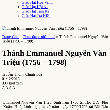
Giáo Hạt Hoà Vang
Giáo Hạt Hội An
Giáo Hạt Tam Kỳ
Giáo Hạt Trà Kiệu
Trang Chủ
»
Chưa được phân loại
»
Thánh Emmanuel Nguyễn Văn
Triệu (1756 – 1798)
Thánh Emmanuel Nguyễn Văn
Triệu (1756 – 1798)
Truyền Thông Chính Tòa
01/12/2013
334 lượt xem
A
A
A
A
Emmanuel Nguyễn Văn Triệu, Sinh năm 1756 tại Thợ Ðức, Phú
Xuân, Huế, Linh mục, bị xử trảm ngày 17/09/1798 tại Bãi Dâu