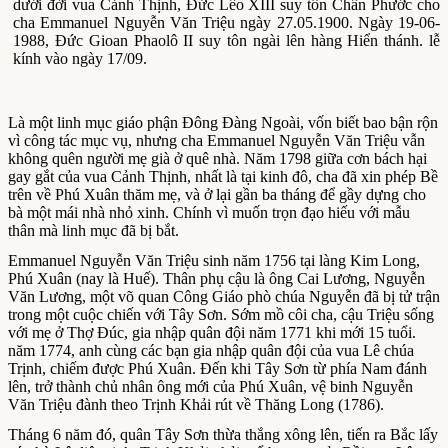
dưới đời vua Cảnh Thịnh, Đức Lêo XIII suy tôn Chân Phước cho
cha Emmanuel Nguyễn Văn Triệu ngày 27.05.1900. Ngày 19-06-
1988, Đức Gioan Phaolô II suy tôn ngài lên hàng Hiển thánh. lễ
kính vào ngày 17/09.
Là một linh mục giáo phận Đông Đàng Ngoài, vốn biết bao bận rộn
vì công tác mục vụ, nhưng cha Emmanuel Nguyễn Văn Triệu vẫn
không quên người mẹ già ở quê nhà. Năm 1798 giữa cơn bách hại
gay gắt của vua Cảnh Thịnh, nhất là tại kinh đô, cha đã xin phép Bề
trên về Phú Xuân thăm mẹ, và ở lại gần ba tháng để gầy dựng cho
bà một mái nhà nhỏ xinh. Chính vì muốn trọn đạo hiếu với mẫu
thân mà linh mục đã bị bắt.
Emmanuel Nguyễn Văn Triệu sinh năm 1756 tại làng Kim Long,
Phú Xuân (nay là Huế). Thân phụ cậu là ông Cai Lương, Nguyễn
Văn Lương, một võ quan Công Giáo phò chúa Nguyễn đã bị tử trận
trong một cuộc chiến với Tây Sơn. Sớm mồ côi cha, cậu Triệu sống
với mẹ ở Thợ Đúc, gia nhập quân đội năm 1771 khi mới 15 tuổi.
năm 1774, anh cùng các bạn gia nhập quân đội của vua Lê chúa
Trịnh, chiếm được Phú Xuân. Đến khi Tây Sơn từ phía Nam đánh
lên, trở thành chủ nhân ông mới của Phú Xuân, vệ binh Nguyễn
Văn Triệu đành theo Trịnh Khải rút về Thăng Long (1786).
Tháng 6 năm đó, quân Tây Sơn thừa thắng xông lên, tiến ra Bắc lấy