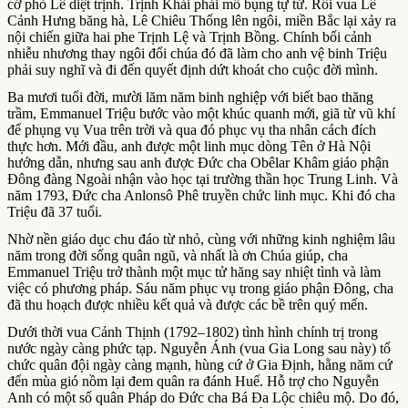
cớ phò Lê diệt trịnh. Trịnh Khải phải mổ bụng tự tử. Rồi vua Lê
Cảnh Hưng băng hà, Lê Chiêu Thống lên ngôi, miền Bắc lại xảy ra
nội chiến giữa hai phe Trịnh Lệ và Trịnh Bồng. Chính bối cảnh
nhiễu nhương thay ngôi đổi chúa đó đã làm cho anh vệ binh Triệu
phải suy nghĩ và đi đến quyết định dứt khoát cho cuộc đời mình.
Ba mươi tuổi đời, mười lăm năm binh nghiệp với biết bao thăng
trầm, Emmanuel Triệu bước vào một khúc quanh mới, giã từ vũ khí
để phụng vụ Vua trên trời và qua đó phục vụ tha nhân cách đích
thực hơn. Mới đầu, anh được một linh mục dòng Tên ở Hà Nội
hướng dẫn, nhưng sau anh được Đức cha Obêlar Khâm giáo phận
Đông đàng Ngoài nhận vào học tại trường thần học Trung Linh. Và
năm 1793, Đức cha Anlonsô Phê truyền chức linh mục. Khi đó cha
Triệu đã 37 tuổi.
Nhờ nền giáo dục chu đáo từ nhỏ, cùng với những kinh nghiệm lâu
năm trong đời sống quân ngũ, và nhất là ơn Chúa giúp, cha
Emmanuel Triệu trở thành một mục tử hăng say nhiệt tình và làm
việc có phương pháp. Sáu năm phục vụ trong giáo phận Đông, cha
đã thu hoạch được nhiều kết quả và được các bề trên quý mến.
Dưới thời vua Cảnh Thịnh (1792–1802) tình hình chính trị trong
nước ngày càng phức tạp. Nguyễn Ánh (vua Gia Long sau này) tổ
chức quân đội ngày càng mạnh, hùng cứ ở Gia Định, hằng năm cứ
đến mùa gió nồm lại đem quân ra đánh Huế. Hỗ trợ cho Nguyễn
Anh có một số quân Pháp do Đức cha Bá Đa Lộc chiêu mộ. Do đó,