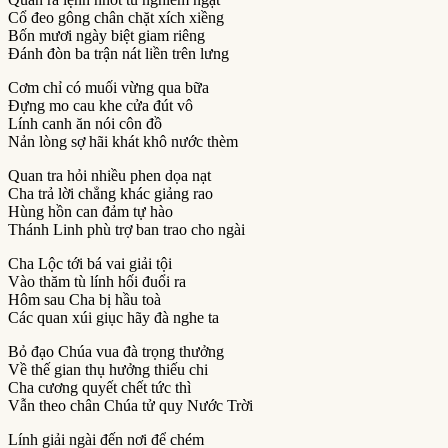
Cổ đeo gông chân chặt xích xiềng
Bốn mươi ngày biệt giam riêng
Ðánh đòn ba trận nát liền trên lưng
Cơm chỉ có muối vừng qua bữa
Ðựng mo cau khe cửa đút vô
Lính canh ăn nói côn đồ
Nản lòng sợ hãi khát khô nước thèm
Quan tra hỏi nhiều phen dọa nạt
Cha trả lời chẳng khác giảng rao
Hùng hồn can đảm tự hào
Thánh Linh phù trợ ban trao cho ngài
Cha Lộc tới bá vai giải tội
Vào thăm tù lính hối đuổi ra
Hôm sau Cha bị hầu toà
Các quan xúi giục hãy đà nghe ta
Bỏ đạo Chúa vua đà trọng thưởng
Về thế gian thụ hưởng thiếu chi
Cha cương quyết chết tức thì
Vẫn theo chân Chúa tử quy Nước Trời
Lính giải ngài đến nơi để chém