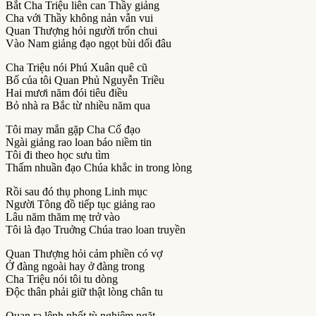
Bắt Cha Triệu liên can Thầy giảng
Cha với Thầy không nản vẫn vui
Quan Thượng hỏi người trốn chui
Vào Nam giảng đạo ngọt bùi dối đâu
Cha Triệu nói Phú Xuân quê cũ
Bố của tôi Quan Phủ Nguyễn Triều
Hai mươi năm đói tiêu điều
Bỏ nhà ra Bắc từ nhiều năm qua
Tôi may mắn gặp Cha Cố đạo
Ngài giảng rao loan báo niềm tin
Tôi đi theo học sưu tìm
Thấm nhuần đạo Chúa khắc in trong lòng
Rồi sau đó thụ phong Linh mục
Người Tông đồ tiếp tục giảng rao
Lâu năm thăm mẹ trở vào
Tôi là đạo Truởng Chúa trao loan truyền
Quan Thượng hỏi cảm phiền có vợ
Ở đàng ngoài hay ở đàng trong
Cha Triệu nói tôi tu dòng
Ðộc thân phải giữ thật lòng chân tu
Quan ra lệnh nhốt tù nghiêm ngặt