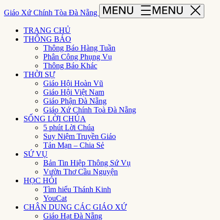
Giáo Xứ Chính Tòa Đà Nẵng
TRANG CHỦ
THÔNG BÁO
Thông Báo Hàng Tuần
Phân Công Phụng Vụ
Thông Báo Khác
THỜI SỰ
Giáo Hội Hoàn Vũ
Giáo Hội Việt Nam
Giáo Phận Đà Nẵng
Giáo Xứ Chính Toà Đà Nẵng
SỐNG LỜI CHÚA
5 phút Lời Chúa
Suy Niệm Truyền Giáo
Tản Mạn – Chia Sẻ
SỨ VỤ
Bản Tin Hiệp Thông Sứ Vụ
Vườn Thơ Cầu Nguyện
HỌC HỎI
Tìm hiểu Thánh Kinh
YouCat
CHÂN DUNG CÁC GIÁO XỨ
Giáo Hạt Đà Nẵng