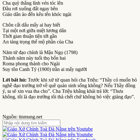
Cha quỳ thẳng lính vén tóc lên
Ðầu rơi xuống đất ngay bên
Giáo dân ào đến kêu tên khóc ngài
Chôn cất dấu mấy ai hay biết
Tại một nơi giữa miệt lương dân
Thời gian thuận tiện tới gần
An táng trọng thể mộ phần của Cha
Năm tử đạo chính là Mậu Ngọ (1798)
Thánh năm này tuổi thọ bốn hai
Roma phong thánh cho Ngài
Suy tôn Canh Tý (1900) trần ai mấy người
Lời bất hủ:
Trước khi xử tử quan hỏi cha Triệu: “Thầy có muốn bỏ
nghề đạo trưởng trở về quê quán sinh sống không? Nếu Thầy đồng
ý, ta sẽ xin vua tha cho”. Cha Triệu khẳng khái trả lời: “Thưa
không, tôi là đạo trưởng tôi thà chết chứ không bỏ việc giảng đạo”.
Nguồn: tinmung.net