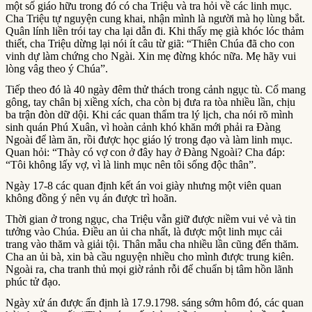
một số giáo hữu trong đó có cha Triệu và tra hỏi về các linh mục.
Cha Triệu tự nguyện cung khai, nhận mình là người mà họ lùng bắt.
Quân lính liền trói tay cha lại dẫn đi. Khi thấy mẹ già khóc lóc thảm
thiết, cha Triệu dừng lại nói ít câu từ giã: “Thiên Chúa đã cho con
vinh dự làm chứng cho Ngài. Xin mẹ đừng khóc nữa. Mẹ hãy vui
lòng vâg theo ý Chúa”.
Tiếp theo đó là 40 ngày đêm thử thách trong cảnh ngục tù. Cổ mang
gông, tay chân bị xiềng xích, cha còn bị đưa ra tòa nhiều lần, chịu
ba trận đòn dữ dội. Khi các quan thẩm tra lý lịch, cha nói rõ mình
sinh quán Phú Xuân, vì hoàn cảnh khó khăn mới phải ra Đàng
Ngoài để làm ăn, rồi được học giáo lý trong đạo và làm linh mục.
Quan hỏi: “Thày có vợ con ở đây hay ở Đàng Ngoài? Cha đáp:
“Tôi không lấy vợ, vì là linh mục nên tôi sống độc thân”.
Ngày 17-8 các quan định kết án voi giày nhưng một viên quan
không đồng ý nên vụ án được trì hoãn.
Thời gian ở trong ngục, cha Triệu vẫn giữ được niềm vui vẻ và tin
tưởng vào Chúa. Điều an ủi cha nhất, là được một linh mục cải
trang vào thăm và giải tội. Thân mẫu cha nhiều lần cũng đến thăm.
Cha an ủi bà, xin bà cầu nguyện nhiều cho mình được trung kiên.
Ngoài ra, cha tranh thủ mọi giờ rảnh rỗi để chuẩn bị tâm hồn lãnh
phúc tử đạo.
Ngày xử án được ấn định là 17.9.1798. sáng sớm hôm đó, các quan