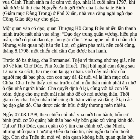
vua Cảnh Thịnh sinh ra ác cảm với đạo, nhất là cuối năm 1797, khi
bắt được lá thư của Nguyễn Anh gửi Đức cha Labartatte Bình
(Giám mục Đàng Trong) ở Phú Xuân, nhà vua càng nghi ngờ đạo
Công Giáo tiếp tay cho giặc.
Một quan văn có đạo, quan Thượng Hồ Cung Điều nhiều lần thanh
minh trước mặt nhà vua rằng: “Đạo dạy trung quân vương, hiếu phụ
mẫu, chớ có phải đạo dạy làm giặc đâu”. Vua nghe nói thì chần chừ.
Nhưng viên quan nội hầu tên Lợi, cứ gièm pha mãi, nên cuối cùng,
tháng 8.1798, một chiếu chỉ cấm đạo được ban hành.
Trước đó ba tháng, cha Emmanuel Triệu vì thương nhớ mẹ già, nên
trở về khu Chợ Đúc, Phú Xuân (Huế). Thật bùi ngùi cảm động sau
12 năm xa cách, hai mẹ con lại gặp nhau. Giờ đây mái tóc của
người mẹ đã bạc phơ, còn con nay đã 42 tuổi và là linh mục của
Chúa. Cha Triệu thấy xót xa trước cảnh mẫu thân mình phải ăn nhờ
ở đậu nhà người khác. Cha quyết định ở lại, cùng với bà con lối
xóm, dựng cho mẹ một mái nhà nhỏ để có nơi nương thân. Thời
gian này cha Triệu nhân thể cũng đi thăm viếng và dâng lễ tại các
họ đạo gần đó. Cha được các tín hữu ở dây thương mến nhiều.
Ngày 07.08.1798, theo chiếu chỉ nhà vua mới ban hành, bốn cơ
binh (mỗi cơ 50 quân) bất thần bao vây bốn giáo xứ vùng kinh đô.
Tại xứ Thợ Đúc, quan quân có ý tìm cha chính xứ, cha Nhơn,
nhưng nhờ quan Thượng Điều đã báo tin, nên ngài đã trốn thoát
kịp. Còn cha Triệu thì mới về, nên quan không biết, quan quân bắt