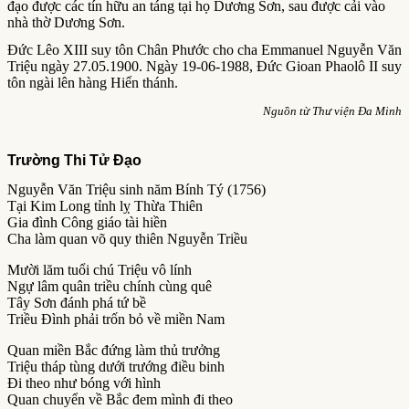
đạo được các tín hữu an táng tại họ Dương Sơn, sau được cải vào
nhà thờ Dương Sơn.
Đức Lêo XIII suy tôn Chân Phước cho cha Emmanuel Nguyễn Văn
Triệu ngày 27.05.1900. Ngày 19-06-1988, Đức Gioan Phaolô II suy
tôn ngài lên hàng Hiển thánh.
Nguồn từ Thư viện Đa Minh
Trường Thi Tử Đạo
Nguyễn Văn Triệu sinh năm Bính Tý (1756)
Tại Kim Long tỉnh lỵ Thừa Thiên
Gia đình Công giáo tài hiền
Cha làm quan võ quy thiên Nguyễn Triều
Mười lăm tuổi chú Triệu vô lính
Ngự lâm quân triều chính cùng quê
Tây Sơn đánh phá tứ bề
Triều Ðình phải trốn bỏ về miền Nam
Quan miền Bắc đứng làm thủ trưởng
Triệu tháp tùng dưới trướng điều binh
Ði theo như bóng với hình
Quan chuyển về Bắc đem mình đi theo