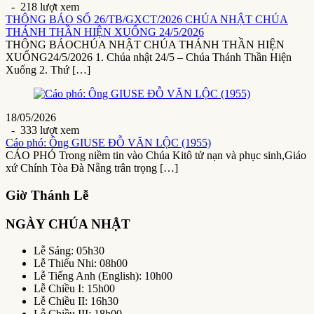
- 218 lượt xem
THÔNG BÁO SỐ 26/TB/GXCT/2026 CHÚA NHẬT CHÚA
THÁNH THẦN HIỆN XUỐNG 24/5/2026
THÔNG BÁOCHÚA NHẬT CHÚA THÁNH THẦN HIỆN
XUỐNG24/5/2026 1. Chúa nhật 24/5 – Chúa Thánh Thần Hiện
Xuống 2. Thứ […]
18/05/2026
- 333 lượt xem
Cáo phó: Ông GIUSE ĐỖ VĂN LỘC (1955)
CÁO PHÓ Trong niềm tin vào Chúa Kitô tử nạn và phục sinh,Giáo
xứ Chính Tòa Đà Nẵng trân trọng […]
Giờ Thánh Lễ
NGÀY CHÚA NHẬT
Lễ Sáng: 05h30
Lễ Thiếu Nhi: 08h00
Lễ Tiếng Anh (English): 10h00
Lễ Chiều I: 15h00
Lễ Chiều II: 16h30
Lễ Chiều III: 18h00