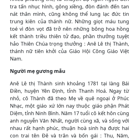
tra tấn nhục hình, gông xiềng, đòn đánh đến tan
nát thân mình, cũng không thể lung lạc đức tin
trung kiên của thánh nữ. Những giọt máu tung
toé vì đòn vọt đã trở nên những bông hoa hồng
kết thành triều thiên tử đạo, phần thưởng tuyệt
hảo Thiên Chúa trọng thưởng : Anê Lê thị Thành,
thánh nữ tiên khởi của Giáo Hội Công Giáo Việt
Nam.
Người mẹ gương mẫu
Anê Lê thị Thành sinh khoảng 1781 tại làng Bái
Điền, huyện Yên Định, tỉnh Thanh Hoá. Ngay từ
nhỏ, cô Thành đã theo Mẹ về quê ngoại ở Phúc
Nhạc, một giáo xứ lớn nay thuộc giáo phận Phát
Diệm, tỉnh Ninh Bình. Năm 17 tuổi cô kết hôn cùng
anh nguyễn Văn Nhất, người cùng xã, và sống với
nhau rất hạnh phúc, thuận hoà sinh hạ được hai
con trai tên Đê và trân và bốn gái : Thu, Năm,