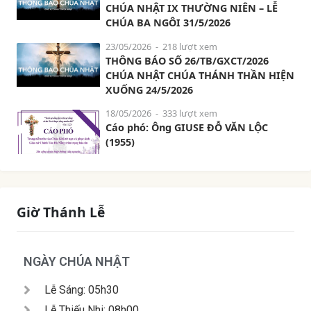
CHÚA NHẬT IX THƯỜNG NIÊN – LỄ
CHÚA BA NGÔI 31/5/2026
23/05/2026
- 218 lượt xem
THÔNG BÁO SỐ 26/TB/GXCT/2026
CHÚA NHẬT CHÚA THÁNH THẦN HIỆN
XUỐNG 24/5/2026
18/05/2026
- 333 lượt xem
Cáo phó: Ông GIUSE ĐỖ VĂN LỘC
(1955)
Giờ Thánh Lễ
NGÀY CHÚA NHẬT
Lễ Sáng: 05h30
Lễ Thiếu Nhi: 08h00