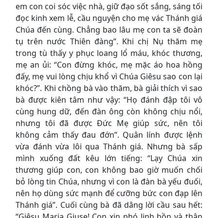
em con coi sóc việc nhà, giữ đạo sốt sắng, sáng tối
đọc kinh xem lễ, cầu nguyện cho mẹ vác Thánh giá
Chúa đến cùng. Chẳng bao lâu mẹ con ta sẽ đoàn
tụ trên nước Thiên đàng”. Khi chị Nụ thăm mẹ
trong tù thấy y phục loang lổ máu, khóc thương,
mẹ an ủi: “Con đừng khóc, mẹ mặc áo hoa hồng
đấy, mẹ vui lòng chịu khổ vì Chúa Giêsu sao con lại
khóc?”. Khi chồng bà vào thăm, bà giải thích vì sao
bà được kiên tâm như vậy: “Họ đánh đập tôi vô
cùng hung dữ, đến đàn ông còn không chịu nổi,
nhưng tôi đã được Ðức Mẹ giúp sức, nên tôi
không cảm thấy đau đớn”. Quân lính được lệnh
vừa đánh vừa lôi qua Thánh giá. Nhưng bà sấp
mình xuống đất kêu lớn tiếng: “Lạy Chúa xin
thương giúp con, con không bao giờ muốn chối
bỏ lòng tin Chúa, nhưng vì con là đàn bà yếu đuối,
nên họ dùng sức mạnh để cưỡng bức con đạp lên
Thánh giá”. Cuối cùng bà đã dâng lời cầu sau hết:
“Giêsu Maria Giuse! Con xin phó linh hồn và thân