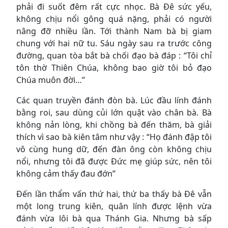
phải đi suốt đêm rất cực nhọc. Bà Đê sức yếu,
không chịu nổi gông quá nặng, phải có người
nâng đỡ nhiều lần. Tới thành Nam bà bị giam
chung với hai nữ tu. Sáu ngày sau ra trước công
đường, quan tòa bắt bà chối đạo bà đáp : “Tôi chỉ
tôn thờ Thiên Chúa, không bao giờ tôi bỏ đạo
Chúa muôn đời…”
Các quan truyền đánh đòn bà. Lúc đầu lính đánh
bằng roi, sau dùng củi lớn quật vào chân bà. Bà
không nản lòng, khi chồng bà đến thăm, bà giải
thích vì sao bà kiên tâm như vậy : “Họ đánh đập tôi
vô cùng hung dữ, đến đàn ông còn không chịu
nổi, nhưng tôi đã được Đức mẹ giúp sức, nên tôi
không cảm thấy đau đớn”
Đến lần thẩm vấn thứ hai, thứ ba thấy bà Đê vẫn
một long trung kiên, quân lính được lệnh vừa
đánh vừa lôi bà qua Thánh Gia. Nhưng bà sấp