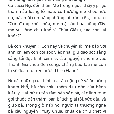
Cô Lucia Nụ, đến thăm Mẹ trong ngục, thấy y phục
thân mẫu loang lỗ máu, cô thương mẹ khóc nức
nở, bà an ủi con bằng những lời tràn trề lạc quan :
“Con đừng khóc nữa, mẹ mặc áo hoa hồng đấy,
mẹ vui lòng chịu khổ vì Chúa Giêsu, sao con lại
khóc?”
Bà còn khuyên : “Con hãy về chuyển lời mẹ bảo với
anh chị em con coi sóc việc nhà, giữ đạo sốt sắng
sáng tối đọc kinh xem lễ, cầu nguyện cho mẹ vác
Thánh Giá chúa đến cùng. Chẳng bao lâu mẹ con
ta sẽ đoàn tụ trên nước Thiên Đàng”
Ngoài những cực hình tra tấn nặng nề và ăn uống
kham khổ, bà còn chịu thêm đau đớn của bệnh
kiết lỵ. Hai nữ tu tận tâm săn sóc bà, các linh mục
gởi thuốc đến thăm, ban bí tích giải tội, xức dầu và
giúp bà. Trong giờ hấp hối người ta thường nghe
bà cầu nguyện : “Lạy Chúa, chúa đã chịu chết vì