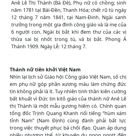
Anê Lê Thị Thành (Bà Ðê), Phụ nữ có chồng; sinh
năm 1781 tại Bái-Ðền, Thanh Hóa; chết rũ tù ngày
12 tháng 7 năm 1841, tại Nam-Ðinh. Ngài sanh
trưởng trong một gia đình công giáo và là mẹ của
6 người con. Ngài bị bắt khi đem thư của các vị
thừa sai bị nhốt trong tù, và bị bắt. Phong Á
Thánh 1909. Ngày Lễ: 12 tháng 7.
Thánh nữ tiên khởi Việt Nam
Nhìn lại lịch sử Giáo hội Công giáo Việt Nam, số chị
em phụ nữ góp phần xương máu làm chứng đức
tin không phải là ít. Tuy nhiên tinh thần kiên cường
bất khuất vì Đức tin kitô giáo của thánh nữ Anê Lê
thị Thành là một mẫu gương hiếm có. Chính quan
tổng đốc Trịnh Quang Khanh nổi tiếng “hùm xám
tỉnh Nam” (Nam Định) cùng đành phải bất lực
trong việc thuyết phục bà chối đạo. Quan áp dụng
nhiều phương thế, từ khuyên dụ ngon ngọtt đến