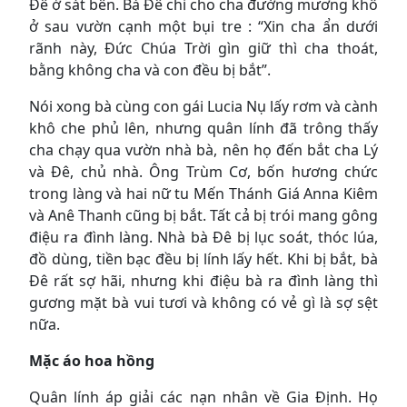
Đê ở sát bên. Bà Đê chỉ cho cha đường mương khô
ở sau vườn cạnh một bụi tre : “Xin cha ẩn dưới
rãnh này, Đức Chúa Trời gìn giữ thì cha thoát,
bằng không cha và con đều bị bắt”.
Nói xong bà cùng con gái Lucia Nụ lấy rơm và cành
khô che phủ lên, nhưng quân lính đã trông thấy
cha chạy qua vườn nhà bà, nên họ đến bắt cha Lý
và Đê, chủ nhà. Ông Trùm Cơ, bốn hương chức
trong làng và hai nữ tu Mến Thánh Giá Anna Kiêm
và Anê Thanh cũng bị bắt. Tất cả bị trói mang gông
điệu ra đình làng. Nhà bà Đê bị lục soát, thóc lúa,
đồ dùng, tiền bạc đều bị lính lấy hết. Khi bị bắt, bà
Đê rất sợ hãi, nhưng khi điệu bà ra đình làng thì
gương mặt bà vui tươi và không có vẻ gì là sợ sệt
nữa.
Mặc áo hoa hồng
Quân lính áp giải các nạn nhân về Gia Định. Họ