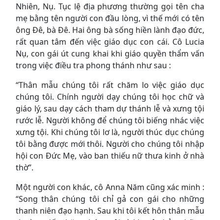
Nhiên, Nụ. Tục lệ địa phương thường gọi tên cha
mẹ bằng tên người con đầu lòng, vì thế mới có tên
ông Đê, bà Đê. Hai ông bà sống hiền lành đạo đức,
rất quan tâm đến việc giáo dục con cái. Cô Lucia
Nụ, con gái út cung khai khi giáo quyền thẩm vấn
trong việc điều tra phong thánh như sau :
“Thân mẫu chúng tôi rất chăm lo việc giáo dục
chúng tôi. Chính người dạy chúng tôi học chữ và
giáo lý, sau dạy cách tham dự thánh lễ và xưng tội
rước lễ. Người không để chúng tôi biếng nhác việc
xưng tội. Khi chúng tôi lơ là, người thúc dục chúng
tôi bằng được mới thôi. Người cho chúng tôi nhập
hội con Đức Mẹ, vào ban thiếu nữ thưa kinh ở nhà
thờ”.
Một người con khác, cô Anna Năm cũng xác minh :
“Song thân chúng tôi chỉ gả con gái cho những
thanh niên đạo hạnh. Sau khi tôi kết hôn thân mẫu