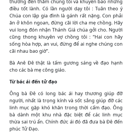
thường đến thăm chúng tôi và khuyên bảo những
điều tốt lành. Có lần người dạy tôi : Tuân theo ý
Chúa con lập gia đình là gánh rất nặng. Con phải
ăn ở khôn ngoan, đừng cãi lời cha mẹ chồng. Hãy
vui long đón nhận Thánh Giá chúa gởi cho. Người
cũng thong khuyên vợ chồng tôi : “Hai con hãy
sống hòa hợp, an vui, đừng để ai nghe chúng con
cãi nhau bao giờ”.
Bà Anê Đê thật là tấm gương sáng về đạo hạnh
cho các bà mẹ công giáo.
Từ bác ái đến tử đạo
Ông bà Đê có long bác ái hay thương giúp đỡ
người, nhất là trọng kính và sốt sắng giúp đỡ các
linh mục gặp khó khăn trong thời cấm đạo. Ông
bà dành một khu nhà đặc biệt để các linh mục
thừa sai trú ẩn. Chính đức ái đó đã đưa bà Đê đến
phúc Tử Đạo.