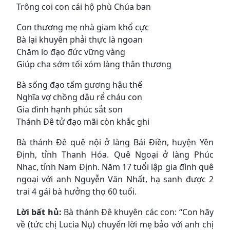
Trông coi con cái hộ phù Chúa ban
Con thương mẹ nhà giam khổ cực
Bà lại khuyên phải thực là ngoan
Chăm lo đạo đức vững vàng
Giúp cha sớm tối xóm làng thân thương
Bà sống đạo tấm gương hậu thế
Nghĩa vợ chồng dâu rể cháu con
Gia đình hạnh phúc sắt son
Thánh Ðê tử đạo mãi còn khắc ghi
Bà thánh Ðê quê nội ở làng Bái Ðiền, huyện Yên
Ðịnh, tỉnh Thanh Hóa. Quê Ngoại ở làng Phúc
Nhạc, tỉnh Nam Ðịnh. Năm 17 tuổi lập gia đình quê
ngoại với anh Nguyễn Văn Nhất, hạ sanh được 2
trai 4 gái bà hưởng thọ 60 tuổi.
Lời bất hủ:
Bà thánh Ðê khuyên các con: “Con hãy
về (tức chị Lucia Nụ) chuyển lời mẹ bảo với anh chị