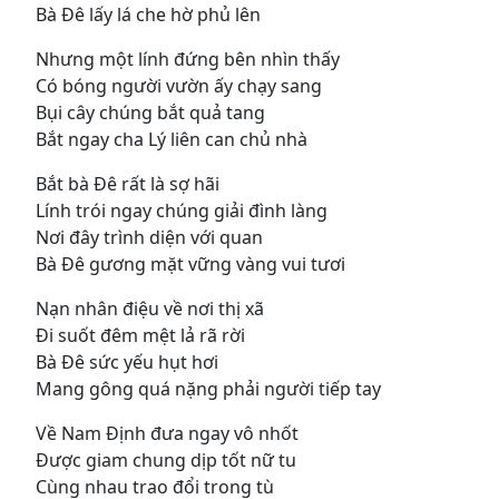
Bà Ðê lấy lá che hờ phủ lên
Nhưng một lính đứng bên nhìn thấy
Có bóng người vườn ấy chạy sang
Bụi cây chúng bắt quả tang
Bắt ngay cha Lý liên can chủ nhà
Bắt bà Ðê rất là sợ hãi
Lính trói ngay chúng giải đình làng
Nơi đây trình diện với quan
Bà Ðê gương mặt vững vàng vui tươi
Nạn nhân điệu về nơi thị xã
Ði suốt đêm mệt lả rã rời
Bà Ðê sức yếu hụt hơi
Mang gông quá nặng phải người tiếp tay
Về Nam Ðịnh đưa ngay vô nhốt
Ðược giam chung dịp tốt nữ tu
Cùng nhau trao đổi trong tù