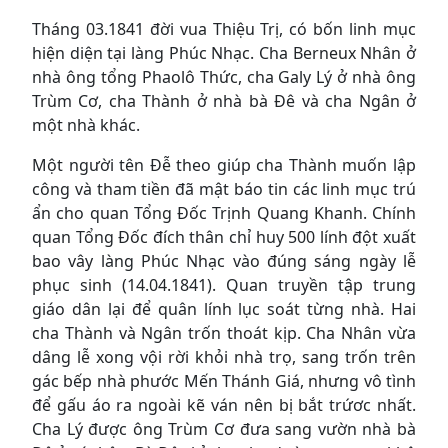
Tháng 03.1841 đời vua Thiệu Trị, có bốn linh mục
hiện diện tại làng Phúc Nhạc. Cha Berneux Nhân ở
nhà ông tổng Phaolô Thức, cha Galy Lý ở nhà ông
Trùm Cơ, cha Thành ở nhà bà Đê và cha Ngân ở
một nhà khác.
Một người tên Đễ theo giúp cha Thành muốn lập
công và tham tiền đã mật báo tin các linh mục trú
ẩn cho quan Tổng Đốc Trịnh Quang Khanh. Chính
quan Tổng Đốc đích thân chỉ huy 500 lính đột xuất
bao vây làng Phúc Nhạc vào đúng sáng ngày lễ
phục sinh (14.04.1841). Quan truyền tập trung
giáo dân lại để quân lính lục soát từng nhà. Hai
cha Thành và Ngân trốn thoát kịp. Cha Nhân vừa
dâng lễ xong vội rời khỏi nhà trọ, sang trốn trên
gác bếp nhà phước Mến Thánh Giá, nhưng vô tình
để gấu áo ra ngoài kẽ ván nên bị bắt trứơc nhất.
Cha Lý được ông Trùm Cơ đưa sang vườn nhà bà