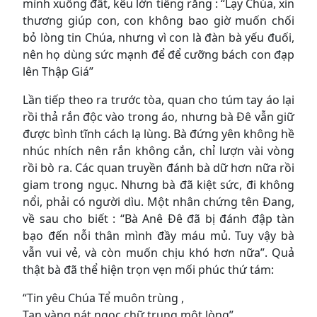
mình xuống đất, kêu lớn tiếng rằng : “Lạy Chúa, xin
thương giúp con, con không bao giờ muốn chối
bỏ lòng tin Chúa, nhưng vì con là đàn bà yếu đuối,
nên họ dùng sức mạnh để để cưỡng bách con đạp
lên Thập Giá”
Lần tiếp theo ra trước tòa, quan cho túm tay áo lại
rồi thả rắn độc vào trong áo, nhưng bà Đê vẫn giữ
được bình tĩnh cách lạ lùng. Bà đứng yên không hề
nhúc nhích nên rắn không cắn, chỉ lượn vài vòng
rồi bò ra. Các quan truyền đánh bà dữ hơn nữa rồi
giam trong ngục. Nhưng bà đã kiệt sức, đi không
nổi, phải có người dìu. Một nhân chứng tên Đang,
về sau cho biết : “Bà Anê Đê đã bị đánh đập tàn
bạo đến nỗi thân mình đầy máu mủ. Tuy vậy bà
vẫn vui vẻ, và còn muốn chịu khó hơn nữa”. Quả
thật bà đã thể hiện trọn vẹn mối phúc thứ tám:
“Tin yêu Chúa Tể muôn trùng ,
Tan vàng nát ngọc chữ trung một lòng”.