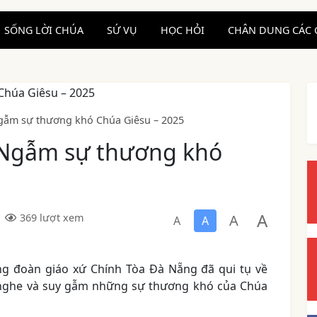
SỐNG LỜI CHÚA
SỨ VỤ
HỌC HỎI
CHÂN DUNG CÁC 
gẫm sự thương khó Chúa Giêsu – 2025
 Ngẫm sự thương khó
A
A
369 lượt xem
A
A
ộng đoàn giáo xứ Chính Tòa Đà Nẵng đã qui tụ về
nghe và suy gẫm những sự thương khó của Chúa