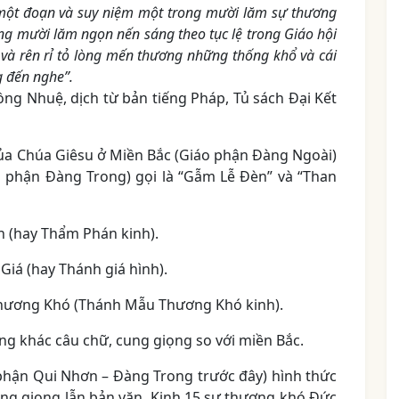
một đoạn và suy niệm một trong mười lăm sự thương
rong mười lăm ngọn nến sáng theo tục lệ trong Giáo hội
o và rên rỉ tỏ lòng mến thương những thống khổ và cái
g đến nghe”.
ng Nhuệ, dịch từ bản tiếng Pháp, Tủ sách Đại Kết
ủa Chúa Giêsu ở Miền Bắc (Giáo phận Đàng Ngoài)
 phận Đàng Trong) gọi là “Gẫm Lễ Đèn” và “Than
 (hay Thẩm Phán kinh).
Giá (hay Thánh giá hình).
hương Khó (Thánh Mẫu Thương Khó kinh).
g khác câu chữ, cung giọng so với miền Bắc.
phận Qui Nhơn – Đàng Trong trước đây) hình thức
ng giọng lẫn bản văn. Kinh 15 sự thương khó Đức