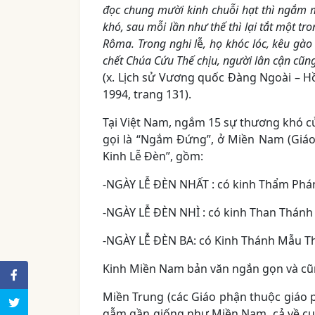
đọc chung mười kinh chuỗi hạt thì ngắm 
khó, sau mỗi lần như thế thì lại tắt một t
Rôma. Trong nghi l
ễ
, họ khóc lóc, kêu gà
chết Chúa Cứu Thế chịu, người lân cận cũn
(x. Lịch sử Vương quốc Đàng Ngoài – Hồ
1994, trang 131).
Tại Việt Nam, ngắm 15 sự thương khó c
gọi là “Ngắm Đứng”, ở Miền Nam (Giáo
Kinh Lễ Đèn”, gồm:
-NGÀY LỄ ĐÈN NHẤT : có kinh Thẩm Phán
-NGÀY LỄ ĐÈN NHÌ : có kinh Than Thánh 
-NGÀY LỄ ĐÈN BA: có Kinh Thánh Mẫu T
Kinh Miền Nam bản văn ngắn gọn và cũn
Miền Trung (các Giáo phận thuộc giáo 
gẫm gần giống như Miền Nam, cả về cu