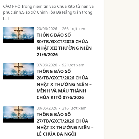
CÁO PHÓ Trong niềm tin vào Chúa Kitô tử nạn và
phục sinh,Giáo xứ Chính Tòa Đà Nẵng trân trọng
[…]
20/06/2026
- 266 lượt xem
THÔNG BÁO SỐ
30/TB/GXCT/2026 CHÚA
NHẬT XII THƯỜNG NIÊN
21/6/2026
07/06/2026
- 92 lượt xem
THÔNG BÁO SỐ
28/TB/GXCT/2026 CHÚA
NHẬT X THƯỜNG NIÊN –
MÌNH VÀ MÁU THÁNH
CHÚA KITÔ 07/6/2026
30/05/2026
- 216 lượt xem
THÔNG BÁO SỐ
27/TB/GXCT/2026 CHÚA
NHẬT IX THƯỜNG NIÊN –
LỄ CHÚA BA NGÔI