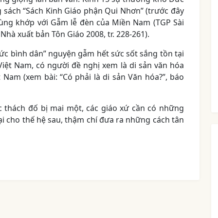
g sách “Sách Kinh Giáo phận Qui Nhơn” (trước đây
rùng khớp với Gẫm lễ đèn của Miền Nam (TGP Sài
Nhà xuất bản Tôn Giáo 2008, tr. 228-261).
đức bình dân” nguyện gẫm hết sức sốt sắng tồn tại
Việt Nam, có người đề nghị xem là di sản văn hóa
t Nam (xem bài: “Có phải là di sản Văn hóa?”, báo
c thách đố bị mai một, các giáo xứ cần có những
lại cho thế hệ sau, thậm chí đưa ra những cách tân