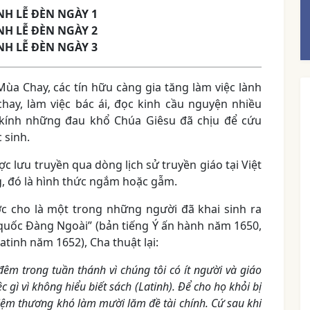
NH LỄ ĐÈN NGÀY 1
NH LỄ ĐÈN NGÀY 2
NH LỄ ĐÈN NGÀY 3
ùa Chay, các tín hữu càng gia tăng làm việc lành
hay, làm việc bác ái, đọc kinh cầu nguyện nhiều
kính những đau khổ Chúa Giêsu đã chịu để cứu
 sinh.
 lưu truyền qua dòng lịch sử truyền giáo tại Việt
g, đó là hình thức ngắm hoặc gẫm.
c cho là một trong những người đã khai sinh ra
quốc Đàng Ngoài” (bản tiếng Ý ấn hành năm 1650,
tinh năm 1652), Cha thuật lại:
êm trong tuần thánh vì chúng tôi có ít người và giáo
 gì vì không hiểu biết sách (Latinh). Để cho họ khỏi bị
nhiệm thương khó làm mười lăm đề tài chính. Cứ sau khi