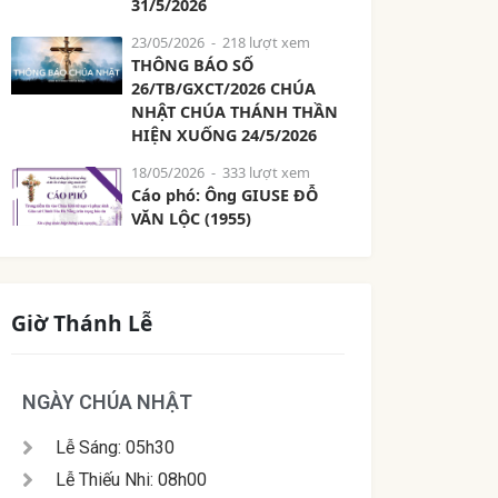
31/5/2026
23/05/2026
- 218 lượt xem
THÔNG BÁO SỐ
26/TB/GXCT/2026 CHÚA
NHẬT CHÚA THÁNH THẦN
HIỆN XUỐNG 24/5/2026
18/05/2026
- 333 lượt xem
Cáo phó: Ông GIUSE ĐỖ
VĂN LỘC (1955)
Giờ Thánh Lễ
NGÀY CHÚA NHẬT
Lễ Sáng: 05h30
Lễ Thiếu Nhi: 08h00