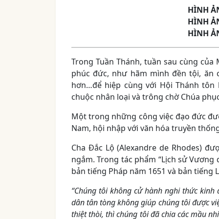
HÌNH Ả
HÌNH Ả
HÌNH Ả
Trong Tuần Thánh, tuần sau cùng của M
phúc đức, như hãm mình đền tội, ăn c
hơn…để hiệp cùng với Hội Thánh tôn 
chuộc nhân loại và trông chờ Chúa phục
Một trong những công việc đạo đức được
Nam, hội nhập với văn hóa truyền thốn
Cha Đắc Lộ (Alexandre de Rhodes) đượ
ngắm. Trong tác phẩm “Lịch sử Vương 
bản tiếng Pháp năm 1651 và bản tiếng La
“Chúng tôi không cử hành nghi thức kinh đ
dân tân tòng không giúp chúng tôi được việc
thiệt thòi, thì chúng tôi đã chia các mầu 