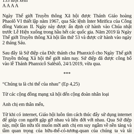
133 lượt xem
A
A
A
A
Ngày Thế giới Truyền thông Xã hội được Thánh Giáo hoàng
Phaolô VI thiết lập năm 1967, qua Sắc lệnh Inter Mirifica của Công
đồng Vatican II. Ngày này được ấn định cử hành vào Chúa nhật
trước Lễ Hiện xuống trong hầu hết các quốc gia. Năm 2019 là Ngày
Thế giới Truyền thông Xã hội lần thứ 53 và được cử hành vào ngày
2 tháng Sáu.
Sau đây là Sứ điệp của Đức thánh cha Phanxicô cho Ngày Thế giới
Truyền thông Xã hội thế giới năm nay. Sứ điệp đã được công bố
vào lễ Thánh Phanxicô Salêsiô, 24/1/2019, vừa qua.
***
“Chúng ta là chi thể của nhau” (Ep 4,25)
Từ các cộng đồng mạng xã hội đến cộng đoàn nhân loại
Anh chị em thân mến,
Từ khi có internet, Giáo hội luôn tìm cách thúc đẩy sử dụng internet
để giúp con người gặp gỡ nhau và liên đới với nhau. Qua Sứ điệp
này, một lần nữa tôi muốn mời anh chị em suy ngẫm về nền tảng và
tầm quan trọng của hữu-thể-có-tương-quan của chúng ta và tái