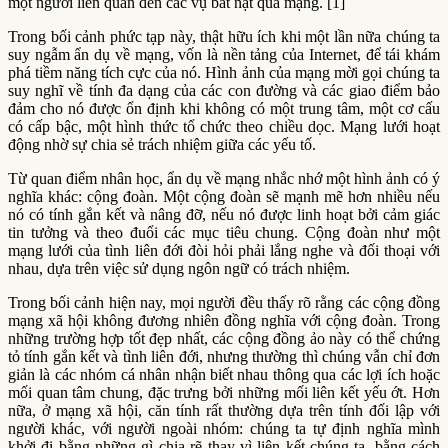
một người liên quan đến các vụ bắt nạt qua mạng. [1]
Trong bối cảnh phức tạp này, thật hữu ích khi một lần nữa chúng ta
suy ngẫm ẩn dụ về mạng, vốn là nền tảng của Internet, để tái khám
phá tiềm năng tích cực của nó. Hình ảnh của mạng mời gọi chúng ta
suy nghĩ về tính đa dạng của các con đường và các giao điểm bảo
đảm cho nó được ổn định khi không có một trung tâm, một cơ cấu
có cấp bậc, một hình thức tổ chức theo chiều dọc. Mạng lưới hoạt
động nhờ sự chia sẻ trách nhiệm giữa các yếu tố.
Từ quan điểm nhân học, ẩn dụ về mạng nhắc nhớ một hình ảnh có ý
nghĩa khác: cộng đoàn. Một cộng đoàn sẽ mạnh mẽ hơn nhiều nếu
nó có tính gắn kết và nâng đỡ, nếu nó được linh hoạt bởi cảm giác
tin tưởng và theo đuổi các mục tiêu chung. Cộng đoàn như một
mạng lưới của tình liên đới đòi hỏi phải lắng nghe và đối thoại với
nhau, dựa trên việc sử dụng ngôn ngữ có trách nhiệm.
Trong bối cảnh hiện nay, mọi người đều thấy rõ rằng các cộng đồng
mạng xã hội không đương nhiên đồng nghĩa với cộng đoàn. Trong
những trường hợp tốt đẹp nhất, các cộng đồng ảo này có thể chứng
tỏ tính gắn kết và tình liên đới, nhưng thường thì chúng vẫn chỉ đơn
giản là các nhóm cá nhân nhận biết nhau thông qua các lợi ích hoặc
mối quan tâm chung, đặc trưng bởi những mối liên kết yếu ớt. Hơn
nữa, ở mạng xã hội, căn tính rất thường dựa trên tính đối lập với
người khác, với người ngoài nhóm: chúng ta tự định nghĩa mình
khởi đi bằng những gì chia rẽ thay vì liên kết chúng ta, bằng cách