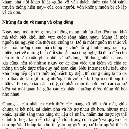
khám phá nỗi khao khát –giữa vô vàn thách thức của bối cảnh
truyền thông hiện nay– của con người, vốn không muốn bị cô lập
và cô đơn.
Những ẩn dụ về mạng và cộng đồng
Ngày nay, môi trường truyền thông mang tính áp đảo đến mức khó
mà tách biệt khỏi lĩnh vực cuộc sống hằng ngày. Mạng là một
nguồn tài nguyên của thời đại chúng ta. Đó là một nguồn tri ​​thức và
các mối tương quan mà chúng ta chưa từng hình dung ra. Tuy
nhiên, xét về những biến đổi sâu sắc mà công nghệ đã đem đến cho
tiến trình sản xuất, phân phối và sử dụng nội dung, nhiều chuyên
gia cũng nêu rõ những nguy cơ đe dọa việc tìm kiếm và chia sẻ
thông tin xác thực trên quy mô toàn cầu. Nếu Internet tiêu biểu cho
khả năng tiếp cận tri ​​thức một cách kỳ diệu, thì cũng đúng là nó đã
cho thấy đó là một trong những lĩnh vực dễ bị bóp méo thông tin
nhất và bị xuyên tạc cách cố ý, có nhắm mục tiêu đối với các các sự
kiện và mối quan hệ giữa các cá nhân, thường được dùng để bôi
nhọ nhau.
Chúng ta cần nhận ra cách thức các mạng xã hội, một mặt, giúp
chúng ta kết nối, tái khám phá và hỗ trợ nhau tốt hơn, nhưng mặt
khác, lại sẵn sàng thao túng dữ liệu cá nhân, nhằm đạt được lợi thế
chính trị hoặc kinh tế, chẳng cần tôn trọng con người và quyền của
con người. Thống kê cho thấy trong giới trẻ, cứ bốn người thì có