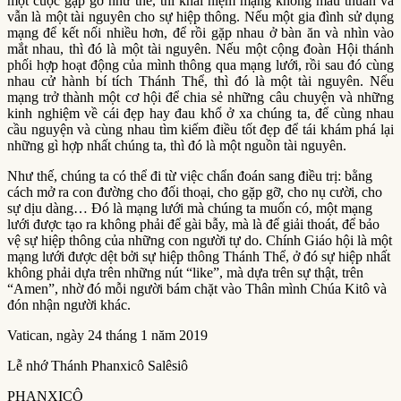
một cuộc gặp gỡ như thế, thì khái niệm mạng không mâu thuẫn và
vẫn là một tài nguyên cho sự hiệp thông. Nếu một gia đình sử dụng
mạng để kết nối nhiều hơn, để rồi gặp nhau ở bàn ăn và nhìn vào
mắt nhau, thì đó là một tài nguyên. Nếu một cộng đoàn Hội thánh
phối hợp hoạt động của mình thông qua mạng lưới, rồi sau đó cùng
nhau cử hành bí tích Thánh Thể, thì đó là một tài nguyên. Nếu
mạng trở thành một cơ hội để chia sẻ những câu chuyện và những
kinh nghiệm về cái đẹp hay đau khổ ở xa chúng ta, để cùng nhau
cầu nguyện và cùng nhau tìm kiếm điều tốt đẹp để tái khám phá lại
những gì hợp nhất chúng ta, thì đó là một nguồn tài nguyên.
Như thế, chúng ta có thể đi từ việc chẩn đoán sang điều trị: bằng
cách mở ra con đường cho đối thoại, cho gặp gỡ, cho nụ cười, cho
sự dịu dàng… Đó là mạng lưới mà chúng ta muốn có, một mạng
lưới được tạo ra không phải để gài bẫy, mà là để giải thoát, để bảo
vệ sự hiệp thông của những con người tự do. Chính Giáo hội là một
mạng lưới được dệt bởi sự hiệp thông Thánh Thể, ở đó sự hiệp nhất
không phải dựa trên những nút “like”, mà dựa trên sự thật, trên
“Amen”, nhờ đó mỗi người bám chặt vào Thân mình Chúa Kitô và
đón nhận người khác.
Vatican, ngày 24 tháng 1 năm 2019
Lễ nhớ Thánh Phanxicô Salêsiô
PHANXICÔ