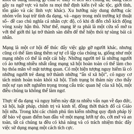
gây ra ngờ vực và tuôn ra mọi thứ định kiến (về sắc tộc, giới tính,
tôn giáo và các lĩnh vực khác). Xu hướng này dung dưỡng các
nhóm vốn loại trừ tính đa dạng, và –ngay trong môi trường kỹ thuật
số– đề cao chủ nghĩa cá nhân cực độ, có khi đi đến chỗ kích động
vòng xoáy hận thù. Như thế, mạng lẽ ra phải là một cửa sổ mở ra
với thế giới thì lại trở thành sàn diễn để thể hiện thói tự sùng bái cá
nhân.
Mạng là một cơ hội để thúc đẩy việc gặp gỡ người khác, nhưng
cũng có thể làm tăng thêm sự tự cô lập của chúng ta, giống như một
mạng nhện có thể là một cái bẫy. Những người trẻ là những người
có ảo tưởng nhiều nhất rằng mạng xã hội hoàn toàn có thể làm cho
họ thỏa mãn về mặt tương quan. Có một hiện tượng nguy hiểm là có
những người trẻ đang trở thành những “ẩn sĩ xã hội”, có nguy cơ
tách mình hoàn toàn khỏi xã hội. Tình trạng bi thảm này cho thấy
một sự rạn nứt nghiêm trọng trong cấu trúc quan hệ của xã hội, một
điều chúng ta không thể làm ngơ.
Thực tế đa dạng và nguy hiểm này đặt ra nhiều vấn nạn về đạo đức,
xã hội, luật pháp, chính trị và kinh tế, đồng thời thách đố cả Giáo
hội nữa. Trong khi các chính phủ tìm kiếm những quy định pháp lý
để bảo vệ quan điểm ban đầu về một mạng lưới tự do, cởi mở và an
toàn, tất cả chúng ta đều có khả năng và có trách nhiệm thúc đẩy
việc sử dụng mạng một cách tích cực.