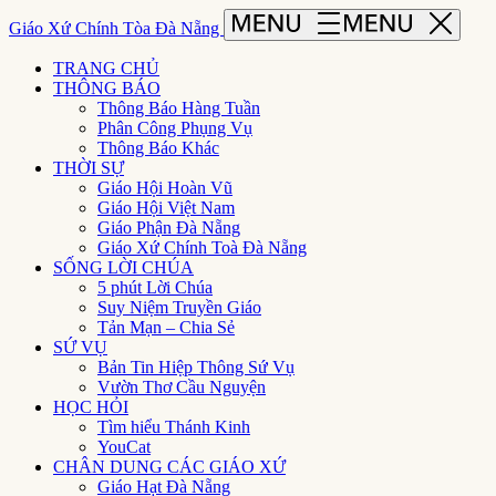
Giáo Xứ Chính Tòa Đà Nẵng
TRANG CHỦ
THÔNG BÁO
Thông Báo Hàng Tuần
Phân Công Phụng Vụ
Thông Báo Khác
THỜI SỰ
Giáo Hội Hoàn Vũ
Giáo Hội Việt Nam
Giáo Phận Đà Nẵng
Giáo Xứ Chính Toà Đà Nẵng
SỐNG LỜI CHÚA
5 phút Lời Chúa
Suy Niệm Truyền Giáo
Tản Mạn – Chia Sẻ
SỨ VỤ
Bản Tin Hiệp Thông Sứ Vụ
Vườn Thơ Cầu Nguyện
HỌC HỎI
Tìm hiểu Thánh Kinh
YouCat
CHÂN DUNG CÁC GIÁO XỨ
Giáo Hạt Đà Nẵng