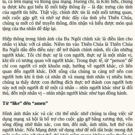
ta, cả trên mạng và thông qua mạng. Huống chi, là Kitô hữu, chúng
ta được kêu gọi biểu lộ mối hiệp thông ấy – là đặc trưng căn tính
của người tín hữu. Thật vậy, chính đức tin là một mối tương quan,
một cuộc gặp gỡ; và nhờ sự thúc đẩy của tình yêu Thiên Chúa,
chúng ta mới có thể truyền thông, đón nhận và hiểu được món quà
tặng của tha nhân để đáp lại.
Hiệp thông trong hình ảnh của Ba Ngôi chính xác là điều làm cho
nhân vị khác với cá nhân. Niềm tin vào Thiên Chúa là Thiên Chúa
Ba Ngôi dẫn đến điều này: để trở thành chính mình, tôi cần những
người khác. Tôi chỉ thực sự là con người, thực sự là một nhân vị,
khi tôi có tương quan với người khác. Trong thực tế, từ “person” để
chỉ con người có một khuôn mặt, hướng về người khác, có liên
quan đến người khác. Đời sống của chúng ta càng trở nên con
người hơn khi ít tính cá nhân đi và mang tính nhân vị nhiều hơn;
chúng ta thấy được con đường đích thực trở thành con người hơn
này nơi một người đi từ một cá nhân – nhìn người khác như là đối
thủ, đến một nhân vị – nhìn nhận người khác như bạn đồng hành.
Từ “like” đến “amen”
Hình ảnh thân xác và các chi thể nhắc nhở chúng ta rằng việc sử
dụng mạng xã hội là bổ trợ cho cuộc gặp gỡ bằng xương thịt, vốn
sống động nhờ thân xác, con tim, đôi mắt, ánh nhìn, hơi thở của
người khác. Nếu Mạng được sử dụng như để nối dài hoặc mong đợi