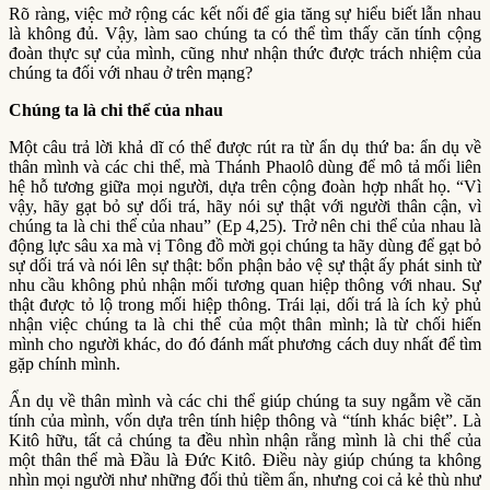
Rõ ràng, việc mở rộng các kết nối để gia tăng sự hiểu biết lẫn nhau
là không đủ. Vậy, làm sao chúng ta có thể tìm thấy căn tính cộng
đoàn thực sự của mình, cũng như nhận thức được trách nhiệm của
chúng ta đối với nhau ở trên mạng?
Chúng ta là chi thể của nhau
Một câu trả lời khả dĩ có thể được rút ra từ ẩn dụ thứ ba: ẩn dụ về
thân mình và các chi thể, mà Thánh Phaolô dùng để mô tả mối liên
hệ hỗ tương giữa mọi người, dựa trên cộng đoàn hợp nhất họ. “Vì
vậy, hãy gạt bỏ sự dối trá, hãy nói sự thật với người thân cận, vì
chúng ta là chi thể của nhau” (Ep 4,25). Trở nên chi thể của nhau là
động lực sâu xa mà vị Tông đồ mời gọi chúng ta hãy dùng để gạt bỏ
sự dối trá và nói lên sự thật: bổn phận bảo vệ sự thật ấy phát sinh từ
nhu cầu không phủ nhận mối tương quan hiệp thông với nhau. Sự
thật được tỏ lộ trong mối hiệp thông. Trái lại, dối trá là ích kỷ phủ
nhận việc chúng ta là chi thể của một thân mình; là từ chối hiến
mình cho người khác, do đó đánh mất phương cách duy nhất để tìm
gặp chính mình.
Ẩn dụ về thân mình và các chi thể giúp chúng ta suy ngẫm về căn
tính của mình, vốn dựa trên tính hiệp thông và “tính khác biệt”. Là
Kitô hữu, tất cả chúng ta đều nhìn nhận rằng mình là chi thể của
một thân thể mà Đầu là Đức Kitô. Điều này giúp chúng ta không
nhìn mọi người như những đối thủ tiềm ẩn, nhưng coi cả kẻ thù như