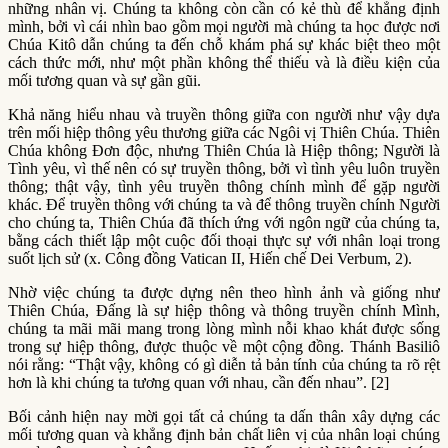
những nhân vị. Chúng ta không còn cần có kẻ thù để khẳng định
mình, bởi vì cái nhìn bao gồm mọi người mà chúng ta học được nơi
Chúa Kitô dẫn chúng ta đến chỗ khám phá sự khác biệt theo một
cách thức mới, như một phần không thể thiếu và là điều kiện của
mối tương quan và sự gần gũi.
Khả năng hiểu nhau và truyền thông giữa con người như vậy dựa
trên mối hiệp thông yêu thương giữa các Ngôi vị Thiên Chúa. Thiên
Chúa không Đơn độc, nhưng Thiên Chúa là Hiệp thông; Người là
Tình yêu, vì thế nên có sự truyền thông, bởi vì tình yêu luôn truyền
thông; thật vậy, tình yêu truyền thông chính mình để gặp người
khác. Để truyền thông với chúng ta và để thông truyền chính Người
cho chúng ta, Thiên Chúa đã thích ứng với ngôn ngữ của chúng ta,
bằng cách thiết lập một cuộc đối thoại thực sự với nhân loại trong
suốt lịch sử (x. Công đồng Vatican II, Hiến chế Dei Verbum, 2).
Nhờ việc chúng ta được dựng nên theo hình ảnh và giống như
Thiên Chúa, Đấng là sự hiệp thông và thông truyền chính Mình,
chúng ta mãi mãi mang trong lòng mình nỗi khao khát được sống
trong sự hiệp thông, được thuộc về một cộng đồng. Thánh Basiliô
nói rằng: “Thật vậy, không có gì diễn tả bản tính của chúng ta rõ rệt
hơn là khi chúng ta tương quan với nhau, cần đến nhau”. [2]
Bối cảnh hiện nay mời gọi tất cả chúng ta dấn thân xây dựng các
mối tương quan và khẳng định bản chất liên vị của nhân loại chúng