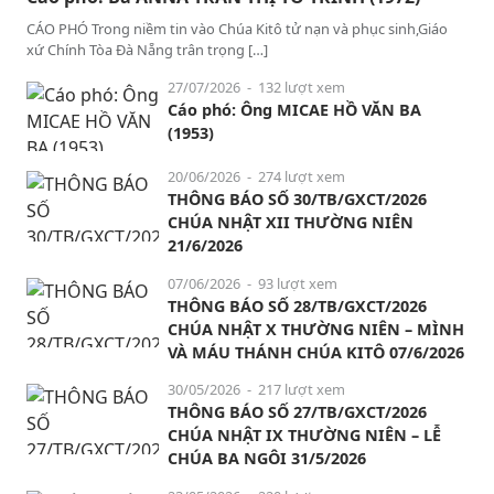
CÁO PHÓ Trong niềm tin vào Chúa Kitô tử nạn và phục sinh,Giáo
xứ Chính Tòa Đà Nẵng trân trọng […]
27/07/2026
- 132 lượt xem
Cáo phó: Ông MICAE HỒ VĂN BA
(1953)
20/06/2026
- 274 lượt xem
THÔNG BÁO SỐ 30/TB/GXCT/2026
CHÚA NHẬT XII THƯỜNG NIÊN
21/6/2026
07/06/2026
- 93 lượt xem
THÔNG BÁO SỐ 28/TB/GXCT/2026
CHÚA NHẬT X THƯỜNG NIÊN – MÌNH
VÀ MÁU THÁNH CHÚA KITÔ 07/6/2026
30/05/2026
- 217 lượt xem
THÔNG BÁO SỐ 27/TB/GXCT/2026
CHÚA NHẬT IX THƯỜNG NIÊN – LỄ
CHÚA BA NGÔI 31/5/2026