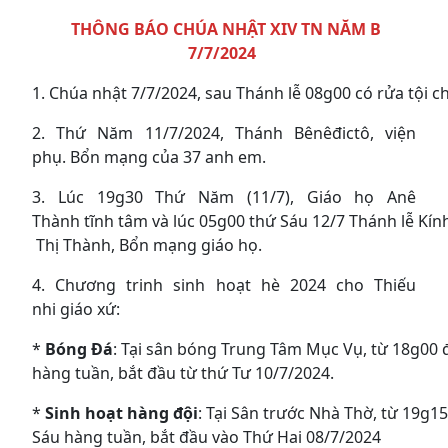
THÔNG BÁO
CHÚA NHẬT XIV TN NĂM B
7/7/2024
1. Chúa nhật 7/7/2024, sau Thánh lễ 08g00 có rửa tội c
2. Thứ Năm 11/7/2024, Thánh Bênêđictô, viện
phụ. Bổn mạng của 37 anh em.
3. Lúc 19g30 Thứ Năm (11/7), Giáo họ Anê
Thành tĩnh tâm và lúc 05g00 thứ Sáu 12/7 Thánh lễ Kí
Thị Thành, Bổn mạng giáo họ.
4. Chương trinh sinh hoạt hè 2024 cho Thiếu
nhi giáo xứ:
*
Bóng Đá
: Tại sân bóng Trung Tâm Mục Vụ, từ 18g00 
hàng tuần, bắt đầu từ thứ Tư 10/7/2024.
*
Sinh hoạt hàng đội
: Tại Sân trước Nhà Thờ, từ 19g1
Sáu hàng tuần, bắt đầu vào Thứ Hai 08/7/2024