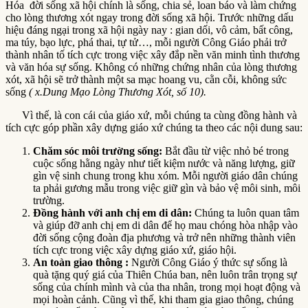
Hóa đời sống xã hội chính là sống, chia sẻ, loan báo và làm chứng
cho lòng thương xót ngay trong đời sống xã hội. Trước những dấu
hiệu đáng ngại trong xã hội ngày nay : gian dối, vô cảm, bất công,
ma túy, bạo lực, phá thai, tự tử…, mỗi người Công Giáo phải trở
thành nhân tố tích cực trong việc xây đắp nền văn minh tình thương
và văn hóa sự sống. Không có những chứng nhân của lòng thương
xót, xã hội sẽ trở thành một sa mạc hoang vu, cằn cỗi, không sức
sống
( x.Dung Mạo Lòng Thương Xót, số 10).
Vì thế, là con cái của giáo xứ, mỗi chúng ta cùng đồng hành và
tích cực góp phần xây dựng giáo xứ chúng ta theo các nội dung sau:
Chăm sóc môi trường sống:
Bắt đầu từ việc nhỏ bé trong
cuộc sống hằng ngày như tiết kiệm nước và năng lượng, giữ
gìn vệ sinh chung trong khu xóm. Mỗi người giáo dân chúng
ta phải gương mẫu trong việc giữ gìn và bảo vệ môi sinh, môi
trường.
Đồng hành với anh chị em di dân:
Chúng ta luôn quan tâm
và giúp đỡ anh chị em di dân để họ mau chóng hòa nhập vào
đời sống cộng đoàn địa phương và trở nên những thành viên
tích cực trong việc xây dựng giáo xứ, giáo hội.
An toàn giao thông :
Người Công Giáo ý thức sự sống là
quà tặng quý giá của Thiên Chúa ban, nên luôn trân trọng sự
sống của chính mình và của tha nhân, trong mọi hoạt động và
mọi hoàn cảnh. Cũng vì thế, khi tham gia giao thông, chúng