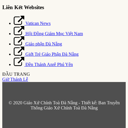
Liên Kết Websites
Vatican News
Hội Đồng Giám Mục Việt Nam
Giáo phận Đà Nẵng
Giới Trẻ Giáo Phận Đà Nẵng
Đền Thánh Anrê Phú Yên
ĐẦU TRANG
Giờ Thánh Lễ
© 2020 Giáo Xứ Chính Toà Đà Nẵng - Thiết kế: Ban Truyền
Thông Giáo Xứ Chính Toà Đà Nẵng