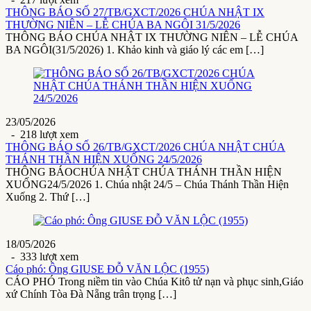
THÔNG BÁO SỐ 27/TB/GXCT/2026 CHÚA NHẬT IX
THƯỜNG NIÊN – LỄ CHÚA BA NGÔI 31/5/2026
THÔNG BÁO CHÚA NHẬT IX THƯỜNG NIÊN – LỄ CHÚA
BA NGÔI(31/5/2026) 1. Khảo kinh và giáo lý các em […]
23/05/2026
- 218 lượt xem
THÔNG BÁO SỐ 26/TB/GXCT/2026 CHÚA NHẬT CHÚA
THÁNH THẦN HIỆN XUỐNG 24/5/2026
THÔNG BÁOCHÚA NHẬT CHÚA THÁNH THẦN HIỆN
XUỐNG24/5/2026 1. Chúa nhật 24/5 – Chúa Thánh Thần Hiện
Xuống 2. Thứ […]
18/05/2026
- 333 lượt xem
Cáo phó: Ông GIUSE ĐỖ VĂN LỘC (1955)
CÁO PHÓ Trong niềm tin vào Chúa Kitô tử nạn và phục sinh,Giáo
xứ Chính Tòa Đà Nẵng trân trọng […]