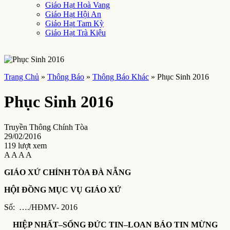
Giáo Hạt Hoà Vang
Giáo Hạt Hội An
Giáo Hạt Tam Kỳ
Giáo Hạt Trà Kiệu
Trang Chủ
»
Thông Báo
»
Thông Báo Khác
»
Phục Sinh 2016
Phục Sinh 2016
Truyền Thông Chính Tòa
29/02/2016
119 lượt xem
A
A
A
A
GIÁO XỨ CHÍNH TÒA ĐÀ NẴNG
HỘI ĐỒNG MỤC VỤ GIÁO XỨ
Số: …./HĐMV- 2016
HIỆP NHẤT–SỐNG ĐỨC TIN–LOAN BÁO TIN MỪNG