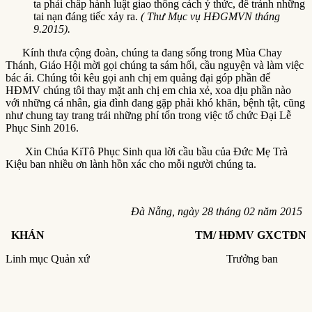
ta phải chấp hành luật giao thông cách ý thức, để tránh những
tai nạn đáng tiếc xảy ra.
( Thư Mục vụ HĐGMVN tháng
9.2015).
Kính thưa cộng đoàn, chúng ta đang sống trong Mùa Chay
Thánh, Giáo Hội mời gọi chúng ta sám hối, cầu nguyện và làm việc
bác ái. Chúng tôi kêu gọi anh chị em quảng đại góp phần để
HĐMV chúng tôi thay mặt anh chị em chia xẻ, xoa dịu phần nào
với những cá nhân, gia đình đang gặp phải khó khăn, bệnh tật, cũng
như chung tay trang trải những phí tổn trong việc tổ chức Đại Lễ
Phục Sinh 2016.
Xin Chúa KiTô Phục Sinh qua lời cầu bầu của Đức Mẹ Trà
Kiệu ban nhiều ơn lành hồn xác cho mỗi người chúng ta.
Đà Nẵng, ngày 28 tháng 02 năm 2015
KHÁN TM/ HĐMV GXCTĐN
Linh mục Quản xứ Trưởng ban