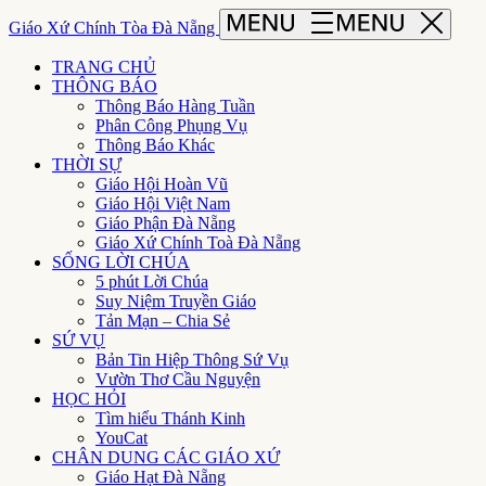
Giáo Xứ Chính Tòa Đà Nẵng
TRANG CHỦ
THÔNG BÁO
Thông Báo Hàng Tuần
Phân Công Phụng Vụ
Thông Báo Khác
THỜI SỰ
Giáo Hội Hoàn Vũ
Giáo Hội Việt Nam
Giáo Phận Đà Nẵng
Giáo Xứ Chính Toà Đà Nẵng
SỐNG LỜI CHÚA
5 phút Lời Chúa
Suy Niệm Truyền Giáo
Tản Mạn – Chia Sẻ
SỨ VỤ
Bản Tin Hiệp Thông Sứ Vụ
Vườn Thơ Cầu Nguyện
HỌC HỎI
Tìm hiểu Thánh Kinh
YouCat
CHÂN DUNG CÁC GIÁO XỨ
Giáo Hạt Đà Nẵng