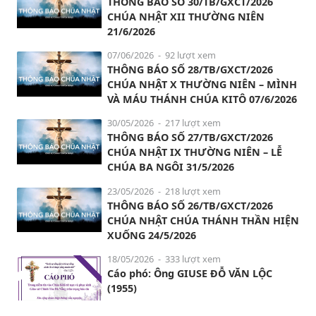
THÔNG BÁO SỐ 30/TB/GXCT/2026
CHÚA NHẬT XII THƯỜNG NIÊN
21/6/2026
07/06/2026
- 92 lượt xem
THÔNG BÁO SỐ 28/TB/GXCT/2026
CHÚA NHẬT X THƯỜNG NIÊN – MÌNH
VÀ MÁU THÁNH CHÚA KITÔ 07/6/2026
30/05/2026
- 217 lượt xem
THÔNG BÁO SỐ 27/TB/GXCT/2026
CHÚA NHẬT IX THƯỜNG NIÊN – LỄ
CHÚA BA NGÔI 31/5/2026
23/05/2026
- 218 lượt xem
THÔNG BÁO SỐ 26/TB/GXCT/2026
CHÚA NHẬT CHÚA THÁNH THẦN HIỆN
XUỐNG 24/5/2026
18/05/2026
- 333 lượt xem
Cáo phó: Ông GIUSE ĐỖ VĂN LỘC
(1955)