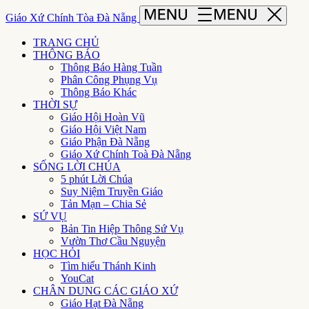
Giáo Xứ Chính Tòa Đà Nẵng
TRANG CHỦ
THÔNG BÁO
Thông Báo Hàng Tuần
Phân Công Phụng Vụ
Thông Báo Khác
THỜI SỰ
Giáo Hội Hoàn Vũ
Giáo Hội Việt Nam
Giáo Phận Đà Nẵng
Giáo Xứ Chính Toà Đà Nẵng
SỐNG LỜI CHÚA
5 phút Lời Chúa
Suy Niệm Truyền Giáo
Tản Mạn – Chia Sẻ
SỨ VỤ
Bản Tin Hiệp Thông Sứ Vụ
Vườn Thơ Cầu Nguyện
HỌC HỎI
Tìm hiểu Thánh Kinh
YouCat
CHÂN DUNG CÁC GIÁO XỨ
Giáo Hạt Đà Nẵng