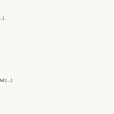
…]
hứ […]