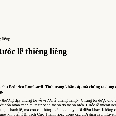
 liêng
ước lễ thiêng liêng
a cha Federico Lombardi. Tình trạng khẩn cấp mà chúng ta đang đ
g.
 lý thường dạy chúng tôi về «rước lễ thiêng liêng». Chúng tôi được cho 
 việc đón nhận cách thực sự bánh thánh đã thánh hiến. Rước lễ thiêng 
trong Thánh lễ, mà còn cả những nơi chốn hay thời điểm khác. Không ch
 những khi viếng Bí Tích Cực Thánh hoặc trong các thời gian cầu nguyệ