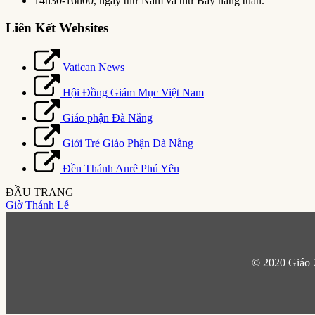
14h30-16h00, ngày thứ Năm và thứ Bảy hàng tuần.
Liên Kết Websites
Vatican News
Hội Đồng Giám Mục Việt Nam
Giáo phận Đà Nẵng
Giới Trẻ Giáo Phận Đà Nẵng
Đền Thánh Anrê Phú Yên
ĐẦU TRANG
Giờ Thánh Lễ
© 2020 Giáo 