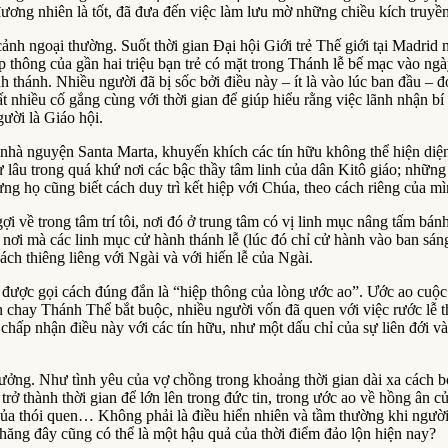
đương nhiên là tốt, đã đưa đến việc làm lưu mờ những chiều kích truyề
n cảnh ngoại thường. Suốt thời gian Đại hội Giới trẻ Thế giới tại Madr
p thông của gần hai triệu bạn trẻ có mặt trong Thánh lễ bế mạc vào ng
h thánh. Nhiều người đã bị sốc bởi điều này – ít là vào lúc ban đầu – đó
ất nhiều cố gắng cùng với thời gian để giúp hiểu rằng việc lãnh nhận bí
ười là Giáo hội.
nhà nguyện Santa Marta, khuyến khích các tín hữu không thể hiện diện 
ừ lâu trong quá khứ nơi các bậc thầy tâm linh của dân Kitô giáo; nhữn
g họ cũng biết cách duy trì kết hiệp với Chúa, theo cách riêng của mìn
ợi về trong tâm trí tôi, nơi đó ở trung tâm có vị linh mục nâng tấm bá
nơi mà các linh mục cử hành thánh lễ (lúc đó chỉ cử hành vào ban sáng)
ách thiêng liêng với Ngài và với hiến lễ của Ngài.
ng được gọi cách đúng đắn là “hiệp thông của lòng ước ao”. Ước ao cuộ
c ăn chay Thánh Thể bắt buộc, nhiều người vốn đã quen với việc rước l
chấp nhận điều này với các tín hữu, như một dấu chỉ của sự liên đới và
 trưởng. Như tình yêu của vợ chồng trong khoảng thời gian dài xa cách 
rở thành thời gian để lớn lên trong đức tin, trong ước ao về hồng ân củ
 của thói quen… Không phải là điều hiển nhiên và tầm thường khi ngườ
ăng đây cũng có thể là một hậu quả của thời điểm đảo lộn hiện nay?