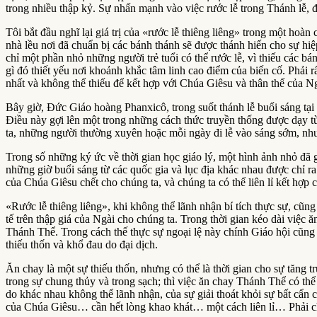
trong nhiều thập kỷ. Sự nhấn mạnh vào việc rước lễ trong Thánh lễ, 
Tôi bắt đầu nghĩ lại giá trị của «rước lễ thiêng liêng» trong một hoà
nhà lều nơi đã chuẩn bị các bánh thánh sẽ được thánh hiến cho sự hiệ
chỉ một phần nhỏ những người trẻ tuổi có thể rước lễ, vì thiếu các bán
gì đó thiết yếu nơi khoảnh khắc tâm linh cao điểm của biến cố. Phải r
nhất và không thể thiếu để kết hợp với Chúa Giêsu và thân thể của Ng
Bây giờ, Đức Giáo hoàng Phanxicô, trong suốt thánh lễ buổi sáng tại 
Điều này gợi lên một trong những cách thức truyền thống được dạy t
ta, những người thường xuyên hoặc mỗi ngày đi lễ vào sáng sớm, nhưn
Trong số những ký ức về thời gian học giáo lý, một hình ảnh nhỏ đã g
những giờ buổi sáng từ các quốc gia và lục địa khác nhau được chỉ ra 
của Chúa Giêsu chết cho chúng ta, và chúng ta có thể liên lỉ kết hợp c
«Rước lễ thiêng liêng», khi không thể lãnh nhận bí tích thực sự, cũ
tế trên thập giá của Ngài cho chúng ta. Trong thời gian kéo dài việ
Thánh Thể. Trong cách thế thực sự ngoại lệ này chính Giáo hội cũng 
thiếu thốn và khổ đau do đại dịch.
Ăn chay là một sự thiếu thốn, nhưng có thể là thời gian cho sự tăng
trong sự chung thủy và trong sạch; thì việc ăn chay Thánh Thể có thể t
do khác nhau không thể lãnh nhận, của sự giải thoát khỏi sự bất cẩn
của Chúa Giêsu… cần hết lòng khao khát… một cách liên lỉ… Phải ch