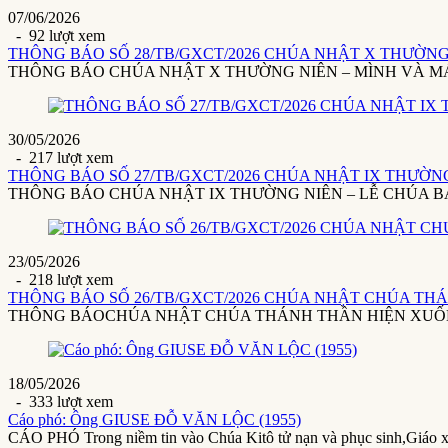
07/06/2026
- 92 lượt xem
THÔNG BÁO SỐ 28/TB/GXCT/2026 CHÚA NHẬT X THƯỜNG 
THÔNG BÁO CHÚA NHẬT X THƯỜNG NIÊN – MÌNH VÀ MÁU THÁ
30/05/2026
- 217 lượt xem
THÔNG BÁO SỐ 27/TB/GXCT/2026 CHÚA NHẬT IX THƯỜNG 
THÔNG BÁO CHÚA NHẬT IX THƯỜNG NIÊN – LỄ CHÚA BA NGÔI(3
23/05/2026
- 218 lượt xem
THÔNG BÁO SỐ 26/TB/GXCT/2026 CHÚA NHẬT CHÚA THÁ
THÔNG BÁOCHÚA NHẬT CHÚA THÁNH THẦN HIỆN XUỐNG24/5/20
18/05/2026
- 333 lượt xem
Cáo phó: Ông GIUSE ĐỖ VĂN LỘC (1955)
CÁO PHÓ Trong niềm tin vào Chúa Kitô tử nạn và phục sinh,Giáo 