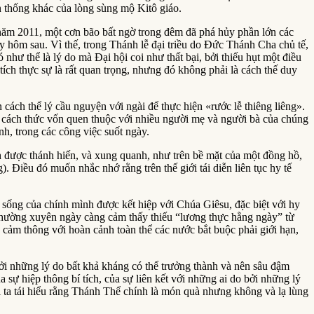
n thống khác của lòng sùng mộ Kitô giáo.
id năm 2011, một cơn bão bất ngờ trong đêm đã phá hủy phần lớn các
ày hôm sau. Vì thế, trong Thánh lễ đại triều do Đức Thánh Cha chủ tế,
 như thể là lý do mà Đại hội coi như thất bại, bởi thiếu hụt một điều
 tích thực sự là rất quan trọng, nhưng đó không phải là cách thế duy
cách thể lý cầu nguyện với ngài để thực hiện «rước lễ thiêng liêng».
g cách thức vốn quen thuộc với nhiều người mẹ và người bà của chúng
h, trong các công việc suốt ngày.
nh được thánh hiến, và xung quanh, như trên bề mặt của một đồng hồ,
. Điều đó muốn nhắc nhớ rằng trên thế giới tái diễn liên tục hy tế
c sống của chính mình được kết hiệp với Chúa Giêsu, đặc biệt với hy
ễ thường xuyên ngày càng cảm thấy thiếu “lương thực hằng ngày” từ
 cảm thông với hoàn cảnh toàn thể các nước bắt buộc phải giới hạn,
bởi những lý do bất khả kháng có thể trưởng thành và nên sâu đậm
a sự hiệp thông bí tích, của sự liên kết với những ai do bởi những lý
i ta tái hiểu rằng Thánh Thể chính là món quà nhưng không và lạ lùng