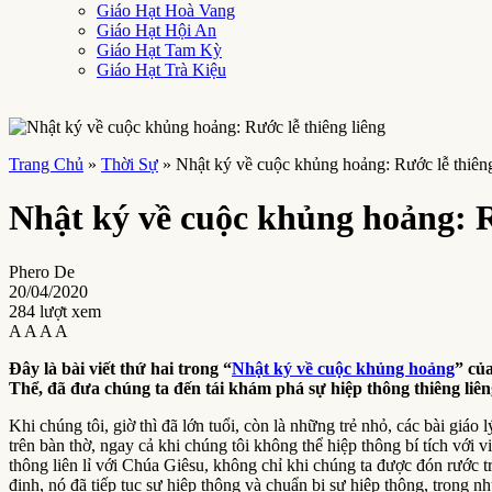
Giáo Hạt Hoà Vang
Giáo Hạt Hội An
Giáo Hạt Tam Kỳ
Giáo Hạt Trà Kiệu
Trang Chủ
»
Thời Sự
»
Nhật ký về cuộc khủng hoảng: Rước lễ thiêng
Nhật ký về cuộc khủng hoảng: R
Phero De
20/04/2020
284 lượt xem
A
A
A
A
Đây là bài viết thứ hai trong “
Nhật ký về cuộc khủng hoảng
” củ
Thể, đã đưa chúng ta đến tái khám phá sự hiệp thông thiêng liên
Khi chúng tôi, giờ thì đã lớn tuổi, còn là những trẻ nhỏ, các bài giáo
trên bàn thờ, ngay cả khi chúng tôi không thể hiệp thông bí tích với
thông liên lỉ với Chúa Giêsu, không chỉ khi chúng ta được đón rước 
định, nó đã tiếp tục sự hiệp thông và chuẩn bị sự hiệp thông, trong