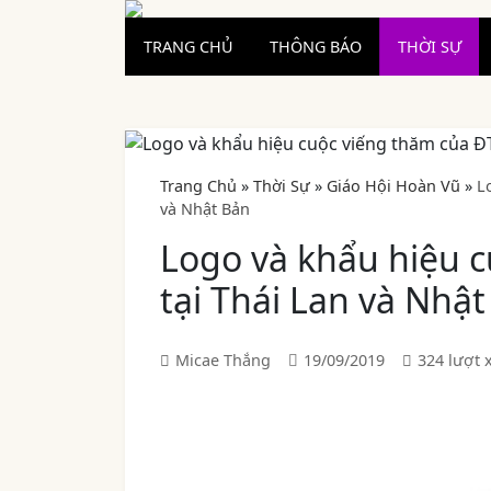
TRANG CHỦ
THÔNG BÁO
THỜI SỰ
Trang Chủ
»
Thời Sự
»
Giáo Hội Hoàn Vũ
»
L
và Nhật Bản
Logo và khẩu hiệu 
tại Thái Lan và Nhậ
Micae Thắng
19/09/2019
324 lượt