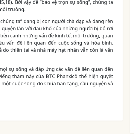
 45,18). Bởi vậy để “bảo vệ trọn sự sống”, chúng ta
môi trường.
a chúng ta” đang bị con người chà đạp và đang rên
y quyện lẫn với đau khổ của những người bị bỏ rơi
y, bên cạnh những vấn đề kinh tế, môi trường, quan
iều vấn đề liên quan đến cuộc sống và hòa bình.
 do thiên tai và nhà máy hạt nhân vẫn còn là vấn
mọi sự sống và đáp ứng các vấn đề liên quan đến
viếng thăm này của ĐTC Phanxicô thể hiện quyết
ề một cuộc sống do Chúa ban tặng, cầu nguyện và