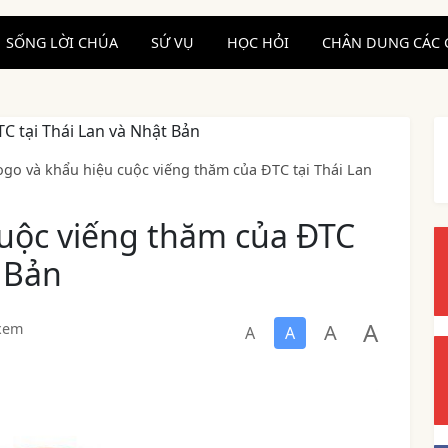
SỐNG LỜI CHÚA
SỨ VỤ
HỌC HỎI
CHÂN DUNG CÁC 
ogo và khẩu hiệu cuộc viếng thăm của ĐTC tại Thái Lan
cuộc viếng thăm của ĐTC
t Bản
A
A
 xem
A
A