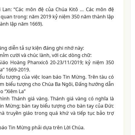
i Lan: “Các môn đệ của Chúa Kitô … Các môn đệ
cố quan trong: năm 2019 kỷ niệm 350 năm thành lập
hành lập năm 1669).
ng diễn tả sự kiện đáng ghi nhớ này:
ỉm cười và chúc lành, với các dòng chữ:
Giáo Hoàng Phanxicô 20-23/11/2019; kỷ niệm 350
a” 1669-2019.
ểu tượng của việc loan báo Tin Mừng. Trên tàu có
uồm biểu tượng cho Chúa Ba Ngôi, Đấng hướng dẫn
o “Xiêm La”
 hình Thánh giá vàng. Thánh giá vàng có nghĩa là
Tin Mừng; bàn tay biểu tượng cho bàn tay của Đức
hà truyền giáo trong quá khứ và tiếp tục bảo trợ
 báo Tin Mừng phải dựa trên Lời Chúa.