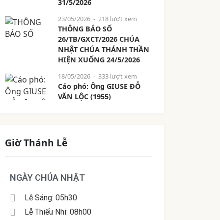
31/5/2026
23/05/2026
- 218 lượt xem
THÔNG BÁO SỐ
26/TB/GXCT/2026 CHÚA
NHẬT CHÚA THÁNH THẦN
HIỆN XUỐNG 24/5/2026
18/05/2026
- 333 lượt xem
Cáo phó: Ông GIUSE ĐỖ
VĂN LỘC (1955)
Giờ Thánh Lễ
NGÀY CHÚA NHẬT
Lễ Sáng: 05h30
Lễ Thiếu Nhi: 08h00