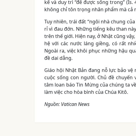
kế và duy trì “để được sống trong” (Is.
không chỉ tôn trọng nhân phẩm mà cả 
Tuy nhiên, trái đất “ngôi nhà chung củ
rỉ vì đau đớn. Những tiếng kêu than nà
trên thế giới. Hiện nay, ở Nhật cũng vậ
hệ với các nước láng giềng, có rất nh
Ngoài ra, việc khôi phục những hậu quả
đề dai dẳng.
Giáo hội Nhật Bản đang nỗ lực bảo vệ 
cuộc sống con người. Chủ đề chuyến 
tâm loan báo Tin Mừng của chúng ta v
làm việc cho hòa bình của Chúa Kitô.
Nguồn: Vatican News