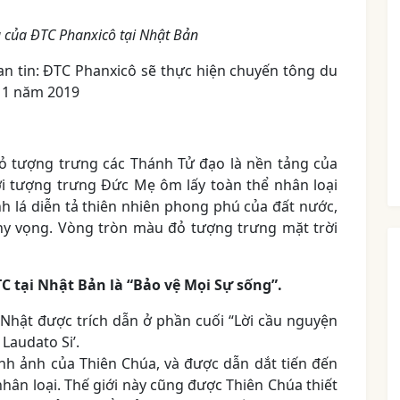
 của ĐTC Phanxicô tại Nhật Bản
n tin: ĐTC Phanxicô sẽ thực hiện chuyến tông du
11 năm 2019
ỏ tượng trưng các Thánh Tử đạo là nền tảng của
ời tượng trưng Đức Mẹ ôm lấy toàn thể nhân loại
 lá diễn tả thiên nhiên phong phú của đất nước,
hy vọng. Vòng tròn màu đỏ tượng trưng mặt trời
 tại Nhật Bản là “Bảo vệ Mọi Sự sống”.
Nhật được trích dẫn ở phần cuối “Lời cầu nguyện
Laudato Si’.
nh ảnh của Thiên Chúa, và được dẫn dắt tiến đến
hân loại. Thế giới này cũng được Thiên Chúa thiết