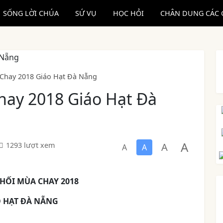
SỐNG LỜI CHÚA
SỨ VỤ
HỌC HỎI
CHÂN DUNG CÁC 
Chay 2018 Giáo Hạt Đà Nẵng
hay 2018 Giáo Hạt Đà
A
A
1293 lượt xem
A
A
 HỐI MÙA CHAY 2018
 HẠT ĐÀ NẴNG