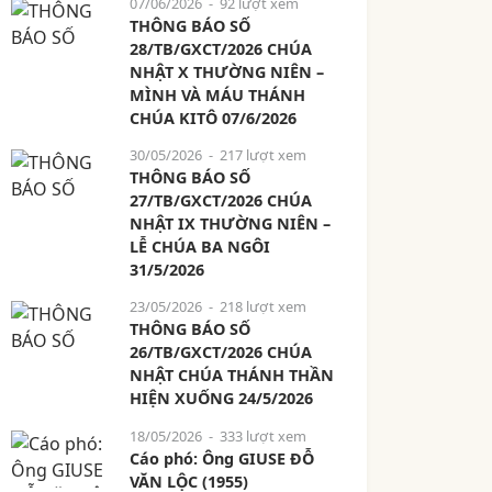
07/06/2026
- 92 lượt xem
THÔNG BÁO SỐ
28/TB/GXCT/2026 CHÚA
NHẬT X THƯỜNG NIÊN –
MÌNH VÀ MÁU THÁNH
CHÚA KITÔ 07/6/2026
30/05/2026
- 217 lượt xem
THÔNG BÁO SỐ
27/TB/GXCT/2026 CHÚA
NHẬT IX THƯỜNG NIÊN –
LỄ CHÚA BA NGÔI
31/5/2026
23/05/2026
- 218 lượt xem
THÔNG BÁO SỐ
26/TB/GXCT/2026 CHÚA
NHẬT CHÚA THÁNH THẦN
HIỆN XUỐNG 24/5/2026
18/05/2026
- 333 lượt xem
Cáo phó: Ông GIUSE ĐỖ
VĂN LỘC (1955)