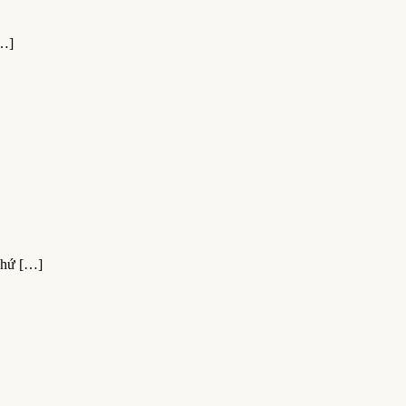
…]
hứ […]