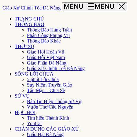
Giáo Xứ Chính Tòa Đà Nẵng
TRANG CHỦ
THÔNG BÁO
Thông Báo Hàng Tuần
Phân Công Phụng Vụ
Thông Báo Khác
THỜI SỰ
Giáo Hội Hoàn Vũ
Giáo Hội Việt Nam
Giáo Phận Đà Nẵng
Giáo Xứ Chính Toà Đà Nẵng
SỐNG LỜI CHÚA
5 phút Lời Chúa
Suy Niệm Truyền Giáo
Tản Mạn – Chia Sẻ
SỨ VỤ
Bản Tin Hiệp Thông Sứ Vụ
Vườn Thơ Cầu Nguyện
HỌC HỎI
Tìm hiểu Thánh Kinh
YouCat
CHÂN DUNG CÁC GIÁO XỨ
Giáo Hạt Đà Nẵng