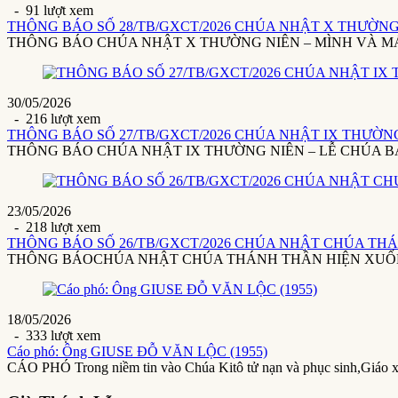
- 91 lượt xem
THÔNG BÁO SỐ 28/TB/GXCT/2026 CHÚA NHẬT X THƯỜNG 
THÔNG BÁO CHÚA NHẬT X THƯỜNG NIÊN – MÌNH VÀ MÁU THÁ
30/05/2026
- 216 lượt xem
THÔNG BÁO SỐ 27/TB/GXCT/2026 CHÚA NHẬT IX THƯỜNG 
THÔNG BÁO CHÚA NHẬT IX THƯỜNG NIÊN – LỄ CHÚA BA NGÔI(3
23/05/2026
- 218 lượt xem
THÔNG BÁO SỐ 26/TB/GXCT/2026 CHÚA NHẬT CHÚA THÁ
THÔNG BÁOCHÚA NHẬT CHÚA THÁNH THẦN HIỆN XUỐNG24/5/20
18/05/2026
- 333 lượt xem
Cáo phó: Ông GIUSE ĐỖ VĂN LỘC (1955)
CÁO PHÓ Trong niềm tin vào Chúa Kitô tử nạn và phục sinh,Giáo 