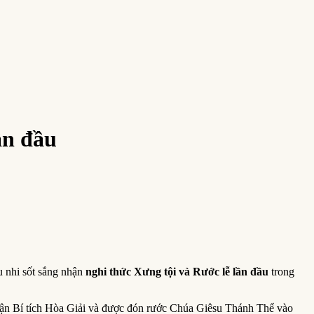
ần đầu
u nhi sốt sắng nhận
nghi thức Xưng tội và Rước lễ lần đầu
trong
h nhận Bí tích Hòa Giải và được đón rước Chúa Giêsu Thánh Thể vào