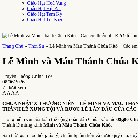
Giáo Hạt Hoà Vang
Giáo Hạt Hội An
Giáo Hạt Tam Kỳ
Giáo Hạt Trà Kiệu
Trang Chủ
»
Thời Sự
»
Lễ Mình và Máu Thánh Chúa Kitô – Các em t
Lễ Mình và Máu Thánh Chúa Kit
Truyền Thông Chính Tòa
08/06/2026
71 lượt xem
A
A
A
A
CHÚA NHẬT X THƯỜNG NIÊN – LỄ MÌNH VÀ MÁU THÁ
THÁNH LỄ XƯNG TỘI VÀ RƯỚC LỄ LẦN ĐẦU CỦA CÁC 
Trong niềm vui của toàn thể cộng đoàn dân Chúa, vào lúc
08g00 Chú
Thánh lễ mừng kính
Mình và Máu Thánh Chúa Kitô
.
Sau thời gian học hỏi giáo lý, chuẩn bị tâm hồn và được quý cha, qu