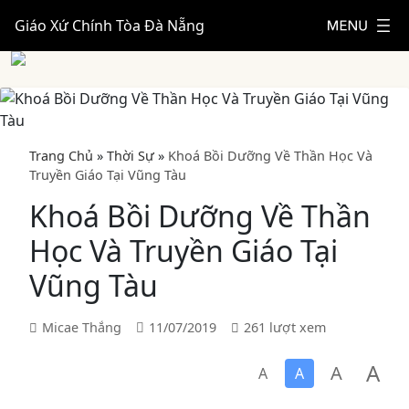
Giáo Xứ Chính Tòa Đà Nẵng
Trang Chủ
»
Thời Sự
»
Khoá Bồi Dưỡng Về Thần Học Và
Truyền Giáo Tại Vũng Tàu
Khoá Bồi Dưỡng Về Thần
Học Và Truyền Giáo Tại
Vũng Tàu
Micae Thắng
11/07/2019
261 lượt xem
A
A
A
A