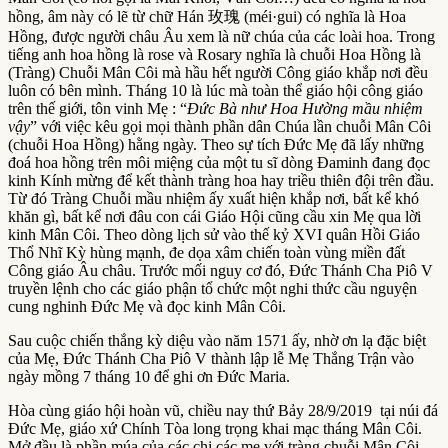
hồng, âm này có lẽ từ chữ Hán 玫瑰 (méi·gui) có nghĩa là Hoa
Hồng, được người châu Âu xem là nữ chúa của các loài hoa. Trong
tiếng anh hoa hồng là rose và Rosary nghĩa là chuỗi Hoa Hồng là
(Tràng) Chuỗi Mân Côi mà hầu hết người Công giáo khắp nơi đều
luôn có bên mình. Tháng 10 là lúc mà toàn thể giáo hội công giáo
trên thế giới, tôn vinh Mẹ : “
Đức Bà như Hoa Hường mầu nhiệm
vậy
” với việc kêu gọi mọi thành phần dân Chúa lần chuỗi Mân Côi
(chuỗi Hoa Hồng) hằng ngày. Theo sự tích Đức Mẹ đã lấy những
đoá hoa hồng trên môi miệng của một tu sĩ dòng Đaminh đang đọc
kinh Kính mừng để kết thành tràng hoa hay triều thiên đội trên đầu.
Từ đó Tràng Chuỗi mầu nhiệm ấy xuất hiện khắp nơi, bất kể khó
khăn gì, bất kể nơi đâu con cái Giáo Hội cũng cầu xin Mẹ qua lời
kinh Mân Côi. Theo dòng lịch sử vào thế kỷ XVI quân Hồi Giáo
Thổ Nhĩ Kỳ hùng mạnh, đe dọa xâm chiến toàn vùng miền đất
Công giáo Âu châu. Trước mối nguy cơ đó, Đức Thánh Cha Piô V
truyền lệnh cho các giáo phận tổ chức một nghi thức cầu nguyện
cung nghinh Đức Mẹ và đọc kinh Mân Côi.
Sau cuộc chiến thắng kỳ diệu vào năm 1571 ấy, nhờ ơn lạ đặc biệt
của Mẹ, Đức Thánh Cha Piô V thành lập lễ Mẹ Thắng Trận vào
ngày mồng 7 tháng 10 để ghi ơn Đức Maria.
Hòa cùng giáo hội hoàn vũ, chiều nay thứ Bảy 28/9/2019 tại núi đá
Đức Mẹ, giáo xứ Chính Tòa long trọng khai mạc tháng Mân Côi.
Mở đầu là phần múa của các chị các mẹ với tràng chuỗi Mân Côi