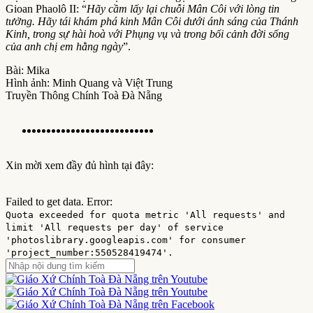
Gioan Phaolô II: “
Hãy cầm lấy lại chuỗi Mân Côi với lòng tin
tưởng. Hãy tái khám phá kinh Mân Côi dưới ánh sáng của Thánh
Kinh, trong sự hài hoà với Phụng vụ và trong bối cảnh đời sống
của anh chị em hằng ngày
”.
Bài: Mika
Hình ảnh: Minh Quang và Việt Trung
Truyền Thông Chính Toà Đà Nẵng
Xin mời xem đầy đủ hình tại đây:
Failed to get data. Error:
Quota exceeded for quota metric 'All requests' and
limit 'All requests per day' of service
'photoslibrary.googleapis.com' for consumer
'project_number:550528419474'.