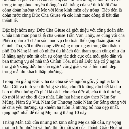
trong trang phục truyền thống áo dài trắng của sự tinh khôi đưa
cộng đoàn hướng về Mẹ với lòng kính mến cậy trông. Tiếp đến là
đoàn rước cùng Đức Cha Giuse và các linh mục đồng tế bắt đầu
thánh lễ.
Đặc biệt hôm nay, Đức Cha Giuse đã giới thiệu với cộng đoàn dân
Chúa linh mục phụ tá là cha Giuse Trần Văn Thủy, sẽ cùng với cha
Phêro quản xứ chăm sóc mục vụ cho toàn thể cộng đoàn giáo xứ
Chính Tòa, với nhiều công việc nặng nhọc ngay trung tâm thành
phố Đà Nẵng là nơi có nhiều du khách đến tham quan cũng như dự
lễ hằng ngày nên rất cần sự cộng tác tích cực của mỗi giáo dân và
ban thường vụ để nhà thờ Chính Tòa, núi đá Đức Mẹ có ý nghĩa
trong đời sống đức tin của người công giáo, và là hình ảnh đẹp
trong mắt du khách thập phương.
Trong bài giảng Đức Cha đã chia sẻ về nguồn gốc, ý nghĩa kinh
Mân Côi và tình yêu thương sẻ chia, cho đi không cần biết là cho
bao nhiêu nhưng đó phải là cách cho của đức ái, của tình thương,
đó mới là sự cho đi đẹp nhất. Lần hạt hằng ngày theo Năm Sự
Mừng, Năm Sự Vui, Năm Sự Thương hoặc Năm Sự Sáng cùng với
sẻ chia yêu thương, sự khiêm hạ luôn là những bó hoa đẹp nhất,
rạng ngời nhất để dâng Mẹ trong tháng 10 này.
Tháng Mân Côi của những lời kinh dâng Mẹ đã bắt đầu, hy vọng
mọi tín hữu nhớ lại và thực thi lời mời gọi của Thánh Giáo Hoàng