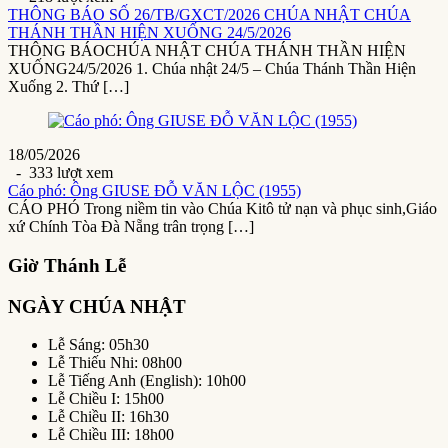
THÔNG BÁO SỐ 26/TB/GXCT/2026 CHÚA NHẬT CHÚA
THÁNH THẦN HIỆN XUỐNG 24/5/2026
THÔNG BÁOCHÚA NHẬT CHÚA THÁNH THẦN HIỆN
XUỐNG24/5/2026 1. Chúa nhật 24/5 – Chúa Thánh Thần Hiện
Xuống 2. Thứ […]
18/05/2026
- 333 lượt xem
Cáo phó: Ông GIUSE ĐỖ VĂN LỘC (1955)
CÁO PHÓ Trong niềm tin vào Chúa Kitô tử nạn và phục sinh,Giáo
xứ Chính Tòa Đà Nẵng trân trọng […]
Giờ Thánh Lễ
NGÀY CHÚA NHẬT
Lễ Sáng: 05h30
Lễ Thiếu Nhi: 08h00
Lễ Tiếng Anh (English): 10h00
Lễ Chiều I: 15h00
Lễ Chiều II: 16h30
Lễ Chiều III: 18h00