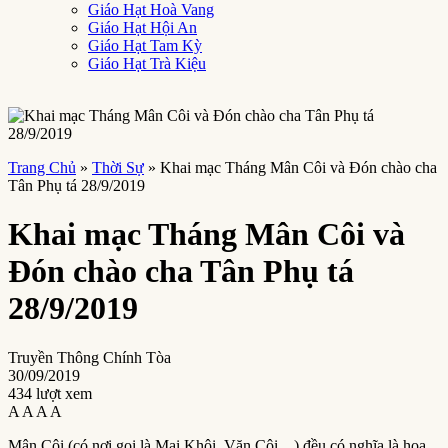
Giáo Hạt Hoà Vang
Giáo Hạt Hội An
Giáo Hạt Tam Kỳ
Giáo Hạt Trà Kiệu
Trang Chủ
»
Thời Sự
»
Khai mạc Tháng Mân Côi và Đón chào cha
Tân Phụ tá 28/9/2019
Khai mạc Tháng Mân Côi và
Đón chào cha Tân Phụ tá
28/9/2019
Truyền Thông Chính Tòa
30/09/2019
434 lượt xem
A
A
A
A
Mân Côi (có nơi gọi là Mai Khôi, Văn Côi…) đều có nghĩa là hoa