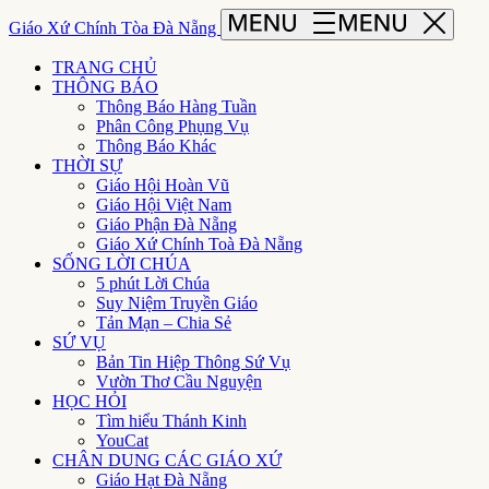
Giáo Xứ Chính Tòa Đà Nẵng
TRANG CHỦ
THÔNG BÁO
Thông Báo Hàng Tuần
Phân Công Phụng Vụ
Thông Báo Khác
THỜI SỰ
Giáo Hội Hoàn Vũ
Giáo Hội Việt Nam
Giáo Phận Đà Nẵng
Giáo Xứ Chính Toà Đà Nẵng
SỐNG LỜI CHÚA
5 phút Lời Chúa
Suy Niệm Truyền Giáo
Tản Mạn – Chia Sẻ
SỨ VỤ
Bản Tin Hiệp Thông Sứ Vụ
Vườn Thơ Cầu Nguyện
HỌC HỎI
Tìm hiểu Thánh Kinh
YouCat
CHÂN DUNG CÁC GIÁO XỨ
Giáo Hạt Đà Nẵng