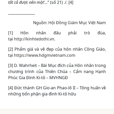
tất cả được nên một’…
” (số 21) ./. [4]
_______________
Nguồn:
Hội Đồng Giám Mục Việt Nam
[1] Hôn nhân đâu phải trò đùa,
tại
http://kinhtedothi.vn
.
[2] Phẩm giá và vẽ đẹp của hôn nhân Công Giáo,
tại
https://www.hdgmvietnam.com
[3] D. Wahrheit – Bài Mục đích của Hôn nhân trong
chương trình của Thiên Chúa – Cẩm nang Hạnh
Phúc Gia Đình Ki-tô – MVHNGĐ
[4] Đức thánh GH Gio-an Phao-lô II – Tông huấn về
những bổn phận gia đình Ki-tô hữu