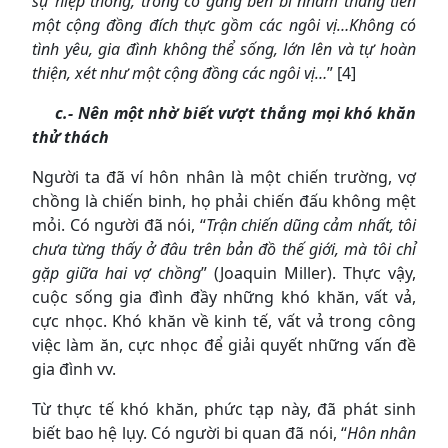
sự hiệp thông, trong cố gắng bền bỉ nhằm thăng tiến
một cộng đồng đích thực gồm các ngôi vị…Không có
tình yêu, gia đình không thể sống, lớn lên và tự hoàn
thiện, xét như một cộng đồng các ngôi vị…
” [4]
c.- Nên một nhờ biết vượt thắng mọi khó khăn
thử thách
Người ta đã ví hôn nhân là một chiến trường, vợ
chồng là chiến binh, họ phải chiến đấu không mệt
mỏi. Có người đã nói, “
Trận chiến dũng cảm nhất, tôi
chưa từng thấy ở đâu trên bản đồ thế giới, mà tôi chỉ
gặp giữa hai vợ chồng
” (Joaquin Miller). Thực vậy,
cuộc sống gia đình đầy những khó khăn, vất vả,
cực nhọc. Khó khăn về kinh tế, vất vả trong công
việc làm ăn, cực nhọc để giải quyết những vấn đề
gia đình vv.
Từ thực tế khó khăn, phức tạp này, đã phát sinh
biết bao hệ lụy. Có người bi quan đã nói, “
Hôn nhân