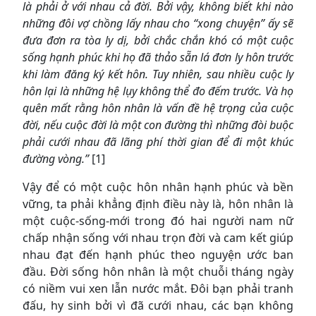
là phải ở với nhau cả đời. Bởi vậy, không biết khi nào
những đôi vợ chồng lấy nhau cho “xong chuyện” ấy sẽ
đưa đơn ra tòa ly dị, bởi chắc chắn khó có một cuộc
sống hạnh phúc khi họ đã thảo sẵn lá đơn ly hôn trước
khi làm đăng ký kết hôn. Tuy nhiên, sau nhiều cuộc ly
hôn lại là những hệ lụy không thể đo đếm trước. Và họ
quên mất rằng hôn nhân là vấn đề hệ trọng của cuộc
đời, nếu cuộc đời là một con đường thì những đòi buộc
phải cưới nhau đã lãng phí thời gian để đi một khúc
đường vòng.”
[1]
Vậy để có một cuộc hôn nhân hạnh phúc và bền
vững, ta phải khẳng định điều này là, hôn nhân là
một cuộc-sống-mới trong đó hai người nam nữ
chấp nhận sống với nhau trọn đời và cam kết giúp
nhau đạt đến hạnh phúc theo nguyện ước ban
đầu. Đời sống hôn nhân là một chuỗi tháng ngày
có niềm vui xen lẫn nước mắt. Đôi bạn phải tranh
đấu, hy sinh bởi vì đã cưới nhau, các bạn không