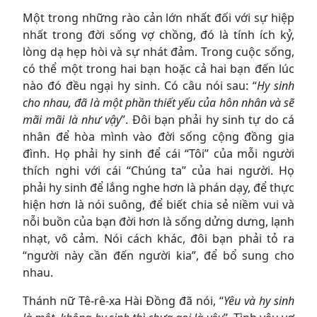
Một trong những rào cản lớn nhất đối với sự hiệp
nhất trong đời sống vợ chồng, đó là tính ích kỷ,
lòng dạ hẹp hòi và sự nhát đảm. Trong cuộc sống,
có thể một trong hai bạn hoặc cả hai bạn đến lúc
nào đó đều ngại hy sinh. Có câu nói sau: “
Hy sinh
cho nhau, đã là một phần thiết yếu của hôn nhân và sẽ
mãi mãi là như vậy
”. Đôi bạn phải hy sinh tự do cá
nhân để hòa mình vào đời sống cộng đồng gia
đình. Họ phải hy sinh để cái “Tôi” của mỗi người
thích nghi với cái “Chúng ta” của hai người. Họ
phải hy sinh để lắng nghe hơn là phán dạy, để thực
hiện hơn là nói suông, để biết chia sẻ niềm vui và
nỗi buồn của bạn đời hơn là sống dửng dưng, lạnh
nhạt, vô cảm. Nói cách khác, đôi bạn phải tỏ ra
“người này cần đến người kia”, để bổ sung cho
nhau.
Thánh nữ Tê-rê-xa Hài Đồng đã nói, “
Yêu và hy sinh