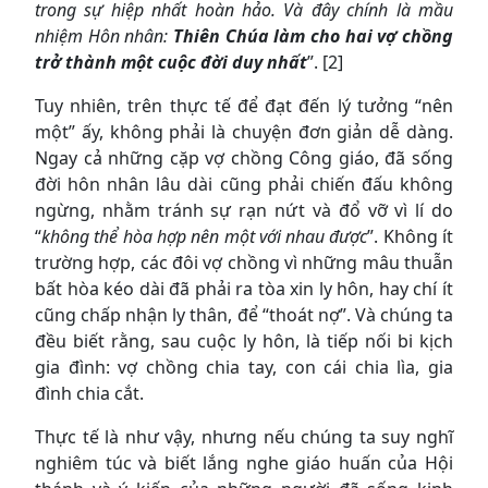
trong sự hiệp nhất hoàn hảo. Và đây chính là mầu
nhiệm Hôn nhân:
Thiên Chúa làm cho hai vợ chồng
trở thành một cuộc đời duy nhất
”. [2]
Tuy nhiên, trên thực tế để đạt đến lý tưởng “nên
một” ấy, không phải là chuyện đơn giản dễ dàng.
Ngay cả những cặp vợ chồng Công giáo, đã sống
đời hôn nhân lâu dài cũng phải chiến đấu không
ngừng, nhằm tránh sự rạn nứt và đổ vỡ vì lí do
“
không thể hòa hợp nên một với nhau được
”. Không ít
trường hợp, các đôi vợ chồng vì những mâu thuẫn
bất hòa kéo dài đã phải ra tòa xin ly hôn, hay chí ít
cũng chấp nhận ly thân, để “thoát nợ”. Và chúng ta
đều biết rằng, sau cuộc ly hôn, là tiếp nối bi kịch
gia đình: vợ chồng chia tay, con cái chia lìa, gia
đình chia cắt.
Thực tế là như vậy, nhưng nếu chúng ta suy nghĩ
nghiêm túc và biết lắng nghe giáo huấn của Hội