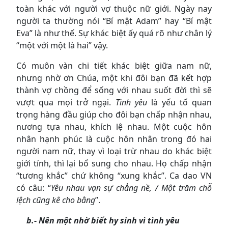
toàn khác với người vợ thuộc nữ giới. Ngày nay
người ta thường nói “Bí mật Adam” hay “Bí mật
Eva” là như thế. Sự khác biệt ấy quá rõ như chân lý
“một với một là hai” vậy.
Có muôn vàn chi tiết khác biệt giữa nam nữ,
nhưng nhờ ơn Chúa, một khi đôi bạn đã kết hợp
thành vợ chồng để sống với nhau suốt đời thì sẽ
vượt qua mọi trở ngại.
Tình yêu
là yếu tố quan
trọng hàng đầu giúp cho đôi bạn chấp nhận nhau,
nương tựa nhau, khích lệ nhau. Một cuộc hôn
nhân hạnh phúc là cuộc hôn nhân trong đó hai
người nam nữ, thay vì loại trừ nhau do khác biệt
giới tính, thì lại bổ sung cho nhau. Họ chấp nhận
“tương khắc” chứ không “xung khắc”. Ca dao VN
có câu: “
Yêu nhau vạn sự chẳng nề, / Một trăm chỗ
lệch cũng kê cho bằng
”.
b.- Nên một nhờ biết hy sinh vì tình yêu