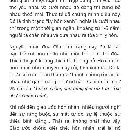
đơn giản là một loại hình “Hợp đồng tình yêu”. Có
thể yêu nhau và cưới nhau dễ dàng thì cũng bỏ
nhau thoải mái. Thực tế đã chứng minh điều này.
Đó là tình trạng “Ly hôn xanh”, nghĩa là cưới nhau
chỉ trong một thời gian ngắn, khoảng từ 1-5 năm,
người ta chán nhau và đưa nhau ra tòa xin ly hôn.
Nguyên nhân đưa đến tình trạng này, đó là các
bạn trẻ coi hôn nhân như một trò chơi, trò đùa.
Thích thì giữ, không thích thì buông bỏ. Họ còn coi
hôn nhân như chuyện may rủi, hên xui nữa. Đó là
chưa kể cưới nhau thành vợ thành chồng rồi lại coi
nhau như gánh nặng, như nợ nần. Ca dao tục ngữ
VN có câu: “
Gái có chồng như gông đeo cổ/ Trai có vợ
như rợ buộc chân
”.
Khi nói đến giao ước hôn nhân, nhiều người nghĩ
đến sự ràng buộc, sự mất tự do, sự lệ thuộc, sự
thiếu bình đẳng… Thật ra, không phải như vậy.
Giao ước không giết chết hôn nhân, trái lại nó