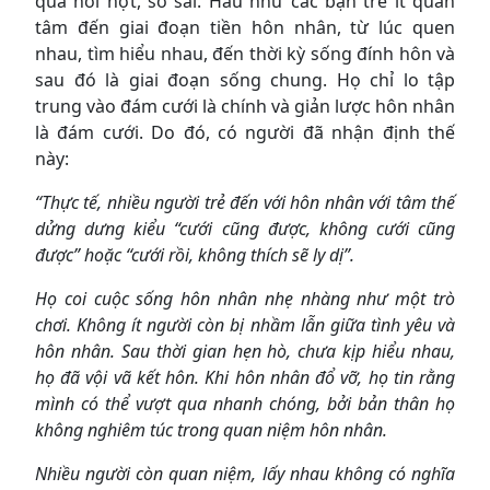
quá hời hợt, sơ sài. Hầu như các bạn trẻ ít quan
tâm đến giai đoạn tiền hôn nhân, từ lúc quen
nhau, tìm hiểu nhau, đến thời kỳ sống đính hôn và
sau đó là giai đoạn sống chung. Họ chỉ lo tập
trung vào đám cưới là chính và giản lược hôn nhân
là đám cưới. Do đó, có người đã nhận định thế
này:
“Thực tế, nhiều người trẻ đến với hôn nhân với tâm thế
dửng dưng kiểu “cưới cũng được, không cưới cũng
được” hoặc “cưới rồi, không thích sẽ ly dị”.
Họ coi cuộc sống hôn nhân nhẹ nhàng như một trò
chơi. Không ít người còn bị nhầm lẫn giữa tình yêu và
hôn nhân. Sau thời gian hẹn hò, chưa kịp hiểu nhau,
họ đã vội vã kết hôn. Khi hôn nhân đổ vỡ, họ tin rằng
mình có thể vượt qua nhanh chóng, bởi bản thân họ
không nghiêm túc trong quan niệm hôn nhân.
Nhiều người còn quan niệm, lấy nhau không có nghĩa