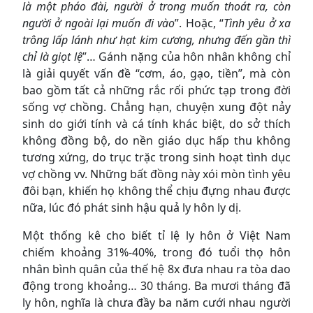
là một pháo đài, người ở trong muốn thoát ra, còn
người ở ngoài lại muốn đi vào
”. Hoặc, “
Tình yêu ở xa
trông lấp lánh như hạt kim cương, nhưng đến gần thì
chỉ là giọt lệ
”… Gánh nặng của hôn nhân không chỉ
là giải quyết vấn đề “cơm, áo, gạo, tiền”, mà còn
bao gồm tất cả những rắc rối phức tạp trong đời
sống vợ chồng. Chẳng hạn, chuyện xung đột nảy
sinh do giới tính và cá tính khác biệt, do sở thích
không đồng bộ, do nền giáo dục hấp thu không
tương xứng, do trục trặc trong sinh hoạt tình dục
vợ chồng vv. Những bất đồng này xói mòn tình yêu
đôi bạn, khiến họ không thể chịu đựng nhau được
nữa, lúc đó phát sinh hậu quả ly hôn ly dị.
Một thống kê cho biết tỉ lệ ly hôn ở Việt Nam
chiếm khoảng 31%-40%, trong đó tuổi thọ hôn
nhân bình quân của thế hệ 8x đưa nhau ra tòa dao
động trong khoảng… 30 tháng. Ba mươi tháng đã
ly hôn, nghĩa là chưa đầy ba năm cưới nhau người