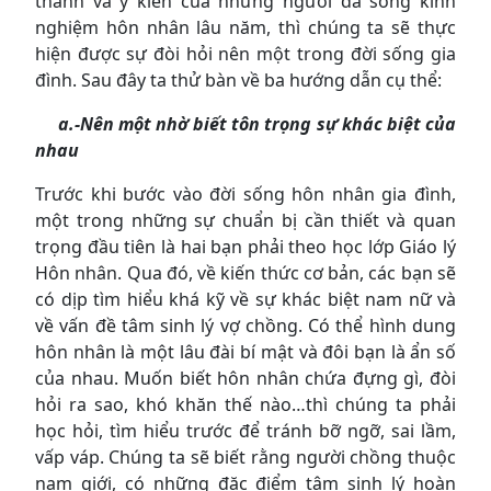
thánh và ý kiến của những người đã sống kinh
nghiệm hôn nhân lâu năm, thì chúng ta sẽ thực
hiện được sự đòi hỏi nên một trong đời sống gia
đình. Sau đây ta thử bàn về ba hướng dẫn cụ thể:
a.-Nên một nhờ biết tôn trọng sự khác biệt của
nhau
Trước khi bước vào đời sống hôn nhân gia đình,
một trong những sự chuẩn bị cần thiết và quan
trọng đầu tiên là hai bạn phải theo học lớp Giáo lý
Hôn nhân. Qua đó, về kiến thức cơ bản, các bạn sẽ
có dịp tìm hiểu khá kỹ về sự khác biệt nam nữ và
về vấn đề tâm sinh lý vợ chồng. Có thể hình dung
hôn nhân là một lâu đài bí mật và đôi bạn là ẩn số
của nhau. Muốn biết hôn nhân chứa đựng gì, đòi
hỏi ra sao, khó khăn thế nào…thì chúng ta phải
học hỏi, tìm hiểu trước để tránh bỡ ngỡ, sai lầm,
vấp váp. Chúng ta sẽ biết rằng người chồng thuộc
nam giới, có những đặc điểm tâm sinh lý hoàn