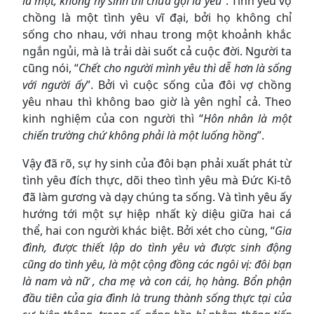
là một, không hy sinh thì chưa gọi là yêu
”. Tình yêu vợ
chồng là một tình yêu vĩ đại, bởi họ không chỉ
sống cho nhau, với nhau trong một khoảnh khắc
ngắn ngủi, mà là trải dài suốt cả cuộc đời. Người ta
cũng nói, “
Chết cho người mình yêu thì dễ hơn là sống
với người ấy
”. Bởi vì cuộc sống của đôi vợ chồng
yêu nhau thì không bao giờ là yên nghỉ cả. Theo
kinh nghiệm của con người thì “
Hôn nhân là một
chiến trường chứ không phải là một luống hồng
”.
Vậy đã rõ, sự hy sinh của đôi bạn phải xuất phát từ
tình yêu đích thực, dõi theo tình yêu mà Đức Ki-tô
đã làm gương và dạy chúng ta sống. Và tình yêu ấy
hướng tới một sự hiệp nhất kỳ diệu giữa hai cá
thể, hai con người khác biệt. Bởi xét cho cùng, “
Gia
đình, được thiết lập do tình yêu và được sinh động
cũng do tình yêu, là một cộng đồng các ngôi vị: đôi bạn
là nam và nữ , cha mẹ và con cái, họ hàng. Bổn phận
đầu tiên của gia đình là trung thành sống thực tại của