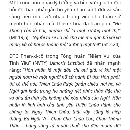
Một cuộc hôn nhân lý tưởng và bền vững luôn đòi
hỏi đôi bạn phải gắn bó yêu nhau suốt đời và sẵn
sàng nên một với nhau trong việc chu toàn sứ
mệnh hôn nhân mà Thiên Chúa đã trao phó. “
Họ
không còn là hai, nhưng chỉ là một xương một thịt
”
(Mt 19,6). “
Người ta sẽ lìa bỏ cha mẹ mà gắn bó với vợ
mình, và cả hai sẽ thành một xương một thịt
” (St 2,24).
ĐTC Phan-xi-cô trong Tông huấn “Niềm Vui của
Tình Yêu” (NVTY) (
Amoris Laetitia
) đã nhấn mạnh
rằng: “
Hôn nhân là một dấu chỉ quí giá, vì khi một
người nam và một người nữ cử hành Bí tích Hôn phối,
thì có thể nói, Thiên Chúa được ‘phản chiếu’ nơi họ, và
Ngài ghi khắc trong họ những nét phác thảo đặc thù
và dấu ấn tình yêu không thể xóa nhòa của Ngài. Hôn
nhân là linh ảnh của tình yêu Thiên Chúa dành cho
chúng ta. Ngay Thiên Chúa, thật vậy, cũng là hiệp
thông: Ba Ngôi Vị – Chúa Cha, Chúa Con, Chúa Thánh
Thần – hằng sống từ muôn thuở cho đến muôn đời