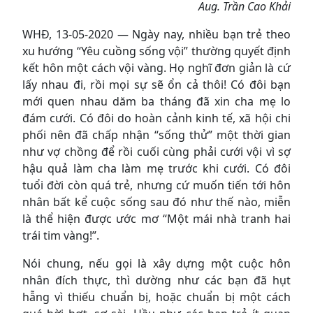
Aug. Trần Cao Khải
WHĐ, 13-05-2020 — Ngày nay, nhiều bạn trẻ theo
xu hướng “Yêu cuồng sống vội” thường quyết định
kết hôn một cách vội vàng. Họ nghĩ đơn giản là cứ
lấy nhau đi, rồi mọi sự sẽ ổn cả thôi! Có đôi bạn
mới quen nhau dăm ba tháng đã xin cha mẹ lo
đám cưới. Có đôi do hoàn cảnh kinh tế, xã hội chi
phối nên đã chấp nhận “sống thử” một thời gian
như vợ chồng để rồi cuối cùng phải cưới vội vì sợ
hậu quả làm cha làm mẹ trước khi cưới. Có đôi
tuổi đời còn quá trẻ, nhưng cứ muốn tiến tới hôn
nhân bất kể cuộc sống sau đó như thế nào, miễn
là thể hiện được ước mơ “Một mái nhà tranh hai
trái tim vàng!”.
Nói chung, nếu gọi là xây dựng một cuộc hôn
nhân đích thực, thì dường như các bạn đã hụt
hẫng vì thiếu chuẩn bị, hoặc chuẩn bị một cách