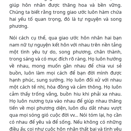
giúp hôn nhân được thăng hoa và bền vững.
Chúng ta biết rằng trong giao ước luôn hàm chứa
hai yếu tố quan trọng, đó là tự nguyện và song
phương.
Nói cách cụ thể, qua giao ước hôn nhân hai bạn
nam nữ tự nguyện kết hôn với nhau trên nền tảng
một tình yêu tự do, song phương, chân thành,
trong sáng và có mục đích rõ ràng. Họ luôn hướng
về nhau, mong muốn gần nhau để chia vui sẻ
buồn, luôn làm mọi cách để bạn đời mình được
hạnh phúc, sung sướng. Họ luôn đối xử với nhau
một cách tế nhị, hòa đồng và cảm thông. Họ luôn
cảm thấy trống vắng, buồn hiu khi phải xa nhau.
Họ luôn nương tựa vào nhau để giúp nhau thăng
tiến về mọi phương diện, luôn dìu dắt nhau vượt
qua mọi sóng gió cuộc đời vv… Nói tóm lại, họ cần
có nhau để yêu và để sống. Nếu không có những
điều ấy, coi như cuộc hôn nhân thất bại và tình yêu