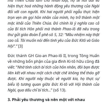
mà Thiên Chúa làm cho nhân loại, họ sẽ nối dài và
hiện thực hoá những hành động yêu thương của Ngài
đối với con người. Khi hai người phối ngẫu thực hiện
trọn vẹn ơn gọi hôn nhân của mình, họ trở thành một
mặc khải của Thiên Chúa. Đó chính là ý nghĩa cao cả
của Bí tích Hôn phối mà thánh Phao-lô đã nêu trong
thư gửi giáo đoàn Ê-phê-sô 5, 32: “Mầu nhiệm này thật
cao cả. Tôi muốn nói đến tình yêu của Đức Kitô và Giáo
Hội”.”
[3]
Đức thánh GH Gio-an Phao-lô II, trong Tông Huấn
về những bổn phận của gia đình Ki-tô hữu cũng đã
viết: “
Nhờ tính cách bí tích của hôn nhân, đôi bạn được
liên kết với nhau một cách chặt chẽ không thể tháo gỡ
được. Khi người này thuộc về người kia, họ thực sự
biểu lộ tương quan giữa Đức Ki-tô với Hội thánh của
Ngài, qua dấu chỉ bí tích…
” (số 13).
3. Phải yêu thương và nên một với nhau