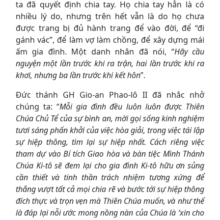
ta đã quyết định chia tay. Họ chia tay hẳn là có
nhiều lý do, nhưng trên hết vẫn là do họ chưa
được trang bị đủ hành trang để vào đời, để “đi
gánh vác”, để làm vợ làm chồng, để xây dựng mái
ấm gia đình. Một danh nhân đã nói, “
Hãy cầu
nguyện một lần trước khi ra trận, hai lần trước khi ra
khơi, nhưng ba lần trước khi kết hôn
”.
Đức thánh GH Gio-an Phao-lô II đã nhắc nhở
chúng ta: “
Mỗi gia đình đều luôn luôn được Thiên
Chúa Chủ Tể của sự bình an, mời gọi sống kinh nghiệm
tươi sáng phấn khởi của việc hòa giải, trong việc tái lập
sự hiệp thông, tìm lại sự hiệp nhất. Cách riêng việc
tham dự vào Bí tích Giao hòa và bàn tiệc Mình Thánh
Chúa Ki-tô sẽ đem lại cho gia đình Ki-tô hữu ơn sủng
cần thiết và tinh thần trách nhiệm tương xứng để
thắng vượt tất cả mọi chia rẽ và bước tới sự hiệp thông
đích thực và trọn vẹn mà Thiên Chúa muốn, và như thế
là đáp lại nỗi ước mong nồng nàn của Chúa là ‘xin cho