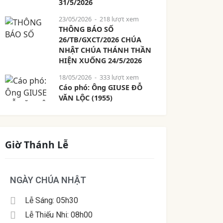
31/5/2026
23/05/2026
- 218 lượt xem
THÔNG BÁO SỐ
26/TB/GXCT/2026 CHÚA
NHẬT CHÚA THÁNH THẦN
HIỆN XUỐNG 24/5/2026
18/05/2026
- 333 lượt xem
Cáo phó: Ông GIUSE ĐỖ
VĂN LỘC (1955)
Giờ Thánh Lễ
NGÀY CHÚA NHẬT
Lễ Sáng: 05h30
Lễ Thiếu Nhi: 08h00