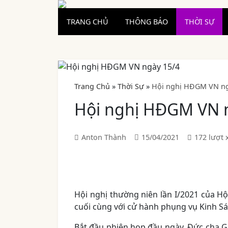
TRANG CHỦ
THÔNG BÁO
THỜI SỰ
Trang Chủ
»
Thời Sự
»
Hội nghị HĐGM VN ng
Hội nghị HĐGM VN 
Anton Thành
15/04/2021
172 lượt
Hội nghị thường niên lần I/2021 của H
cuối cùng với cử hành phụng vụ Kinh S
Bắt đầu phiên họp đầu ngày, Đức cha Gi