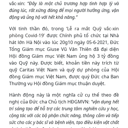
vắc-xin:
“Đây là một chủ trương hợp tình hợp lý và
đúng lúc, rất xứng đáng để mọi người hưởng ứng, vận
động và ủng hộ với hết khả năng.”
Với tinh thần đó, trong
‘Lễ ra mắt Quỹ vắc-xin
phòng Covid-19’
được Chính phủ tổ chức tại Nhà
hát lớn Hà Nội vào lúc 20g10 ngày 05-6-2021, Đức
Tổng Giám mục Giuse Vũ Văn Thiên đã đại diện
Hội đồng Giám mục Việt Nam ủng hộ 3 tỷ đồng
vào Quỹ này. Được biết, khoản tiền này trích từ
quỹ Caritas Việt Nam và quỹ dự phòng của Hội
đồng Giám mục Việt Nam, được quý Đức cha Ban
Thường vụ Hội đồng Giám mục thuận duyệt.
Hành động này là một nghĩa cử cụ thể theo đề
nghị của Đức cha Chủ tịch HĐGMVN:
“vận dụng hết
trí sáng tạo để hỗ trợ các trung tâm nghiên cứu y học,
cộng tác với các bộ phận chức năng, thông cảm và tiếp
sức cho các y bác sĩ và bệnh viện, tạo điều kiện vật chất