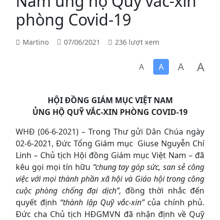
Nam ủng hộ Quỹ vắc-xin
phòng Covid-19
Martino
07/06/2021
236 lượt xem
A
A
A
A
HỘI ĐỒNG GIÁM MỤC VIỆT NAM
ỦNG HỘ QUỸ VẮC-XIN PHÒNG COVID-19
WHĐ (06-6-2021)
– Trong
Thư gửi Dân Chúa
ngày
02-6-2021, Đức Tổng Giám mục Giuse Nguyễn Chí
Linh – Chủ tịch Hội đồng Giám mục Việt Nam – đã
kêu gọi mọi tín hữu
“chung tay góp sức, san sẻ công
việc với mọi thành phần xã hội và Giáo hội trong công
cuộc phòng chống đại dịch”,
đồng thời nhắc đến
quyết định
“thành lập Quỹ vắc-xin”
của chính phủ.
Đức cha Chủ tịch HĐGMVN đã nhận định về Quỹ