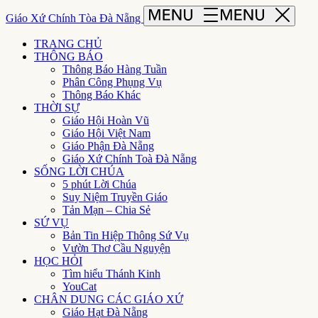
Giáo Xứ Chính Tòa Đà Nẵng
TRANG CHỦ
THÔNG BÁO
Thông Báo Hàng Tuần
Phân Công Phụng Vụ
Thông Báo Khác
THỜI SỰ
Giáo Hội Hoàn Vũ
Giáo Hội Việt Nam
Giáo Phận Đà Nẵng
Giáo Xứ Chính Toà Đà Nẵng
SỐNG LỜI CHÚA
5 phút Lời Chúa
Suy Niệm Truyền Giáo
Tản Mạn – Chia Sẻ
SỨ VỤ
Bản Tin Hiệp Thông Sứ Vụ
Vườn Thơ Cầu Nguyện
HỌC HỎI
Tìm hiểu Thánh Kinh
YouCat
CHÂN DUNG CÁC GIÁO XỨ
Giáo Hạt Đà Nẵng