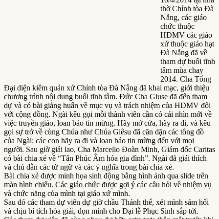
thờ Chính tòa Đà
Nẵng, các giáo
chức thuộc
HĐMV các giáo
xứ thuộc giáo hạt
Đà Nẵng đã về
tham dự buổi tĩnh
tâm mùa chay
2014. Cha Tổng
Đại diện kiêm quản xứ Chính tòa Đà Nẵng đã khai mạc, giới thiệu
chương trình nội dung buổi tĩnh tâm. Đức Cha Giuse đã đến tham
dự và có bài giảng huấn về mục vụ và trách nhiệm của HDMV đối
với cộng đồng. Ngài kêu gọi mỗi thành viên cần có cái nhìn mới về
việc truyền giáo, loan báo tin mừng. Hãy mở cửa, hãy ra đi, và kêu
gọi sự trở về cùng Chúa như Chúa Giêsu đã căn dặn các tông đồ
của Ngài: các con hãy ra đi và loan báo tin mừng đến với mọi
người. Sau giờ giải lao, Cha Marcello Đoàn Minh, Giám đốc Caritas
có bài chia xẻ về “Tân Phúc Âm hóa gia đình”. Ngài đã giải thích
và chú dẫn các từ ngữ và các ý nghĩa trong bài chia xẻ.
Bài chia xẻ được minh họa sinh động bằng hình ảnh qua slide trên
màn hình chiếu. Các giáo chức được gợi ý các câu hỏi về nhiệm vụ
và chức năng của mình tại giáo xứ mình.
Sau đó các tham dự viên dự giờ chầu Thánh thể, xét mình sám hối
và chịu bí tích hòa giải, dọn mình cho Đại lễ Phục Sinh sắp tới.