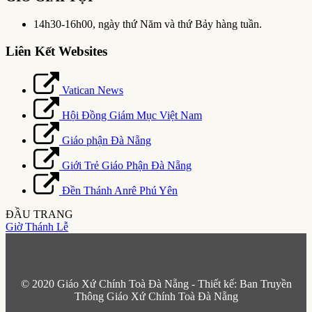
14h30-16h00, ngày thứ Năm và thứ Bảy hàng tuần.
Liên Kết Websites
Vatican News
Hội Đồng Giám Mục Việt Nam
Giáo phận Đà Nẵng
Giới Trẻ Giáo Phận Đà Nẵng
Đền Thánh Anrê Phú Yên
ĐẦU TRANG
Giờ Thánh Lễ
© 2020 Giáo Xứ Chính Toà Đà Nẵng - Thiết kế: Ban Truyền
Thông Giáo Xứ Chính Toà Đà Nẵng