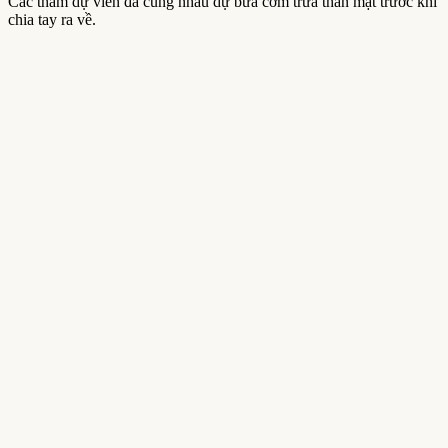
Các tham dự viên đã cùng nhau dự bữa cơm trưa thân mật trước khi
chia tay ra về.