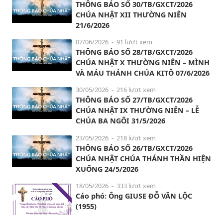
THÔNG BÁO SỐ 30/TB/GXCT/2026
CHÚA NHẬT XII THƯỜNG NIÊN
21/6/2026
07/06/2026
- 91 lượt xem
THÔNG BÁO SỐ 28/TB/GXCT/2026
CHÚA NHẬT X THƯỜNG NIÊN – MÌNH
VÀ MÁU THÁNH CHÚA KITÔ 07/6/2026
30/05/2026
- 216 lượt xem
THÔNG BÁO SỐ 27/TB/GXCT/2026
CHÚA NHẬT IX THƯỜNG NIÊN – LỄ
CHÚA BA NGÔI 31/5/2026
23/05/2026
- 218 lượt xem
THÔNG BÁO SỐ 26/TB/GXCT/2026
CHÚA NHẬT CHÚA THÁNH THẦN HIỆN
XUỐNG 24/5/2026
18/05/2026
- 333 lượt xem
Cáo phó: Ông GIUSE ĐỖ VĂN LỘC
(1955)