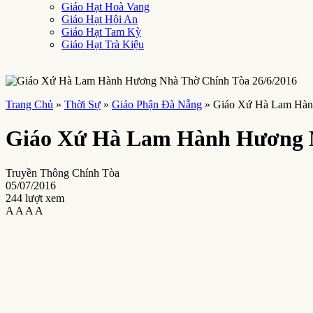
Giáo Hạt Hoà Vang
Giáo Hạt Hội An
Giáo Hạt Tam Kỳ
Giáo Hạt Trà Kiệu
Trang Chủ
»
Thời Sự
»
Giáo Phận Đà Nẵng
»
Giáo Xứ Hà Lam Hàn
Giáo Xứ Hà Lam Hành Hương N
Truyền Thông Chính Tòa
05/07/2016
244 lượt xem
A
A
A
A