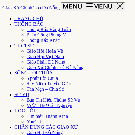
Giáo Xứ Chính Tòa Đà Nẵng
TRANG CHỦ
THÔNG BÁO
Thông Báo Hàng Tuần
Phân Công Phụng Vụ
Thông Báo Khác
THỜI SỰ
Giáo Hội Hoàn Vũ
Giáo Hội Việt Nam
Giáo Phận Đà Nẵng
Giáo Xứ Chính Toà Đà Nẵng
SỐNG LỜI CHÚA
5 phút Lời Chúa
Suy Niệm Truyền Giáo
Tản Mạn – Chia Sẻ
SỨ VỤ
Bản Tin Hiệp Thông Sứ Vụ
Vườn Thơ Cầu Nguyện
HỌC HỎI
Tìm hiểu Thánh Kinh
YouCat
CHÂN DUNG CÁC GIÁO XỨ
Giáo Hạt Đà Nẵng