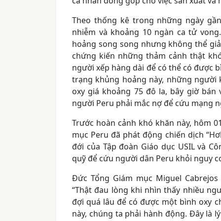
cá nhân đóng góp cho việc sản xuất và 
Theo thống kê trong những ngày gần
nhiễm và khoảng 10 ngàn ca tử vong.
hoảng song song nhưng không thể giải 
chứng kiến những thảm cảnh thật khó
người xếp hàng dài để có thể có được bì
trạng khủng hoảng này, những người k
oxy giá khoảng 75 đô la, bây giờ bán 
người Peru phải mắc nợ để cứu mạng n
Trước hoàn cảnh khó khăn này, hôm 01
mục Peru đã phát động chiến dịch “Hơi 
đới của Tập đoàn Giáo dục USIL và C
quỹ để cứu người dân Peru khỏi nguy cơ 
Đức Tổng Giám mục Miguel Cabrejos V
“Thật đau lòng khi nhìn thấy nhiều ng
đợi quá lâu để có được một bình oxy 
này, chúng ta phải hành động. Đây là lý