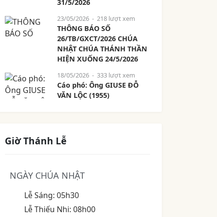
31/5/2026
23/05/2026
- 218 lượt xem
THÔNG BÁO SỐ
26/TB/GXCT/2026 CHÚA
NHẬT CHÚA THÁNH THẦN
HIỆN XUỐNG 24/5/2026
18/05/2026
- 333 lượt xem
Cáo phó: Ông GIUSE ĐỖ
VĂN LỘC (1955)
Giờ Thánh Lễ
NGÀY CHÚA NHẬT
Lễ Sáng: 05h30
Lễ Thiếu Nhi: 08h00