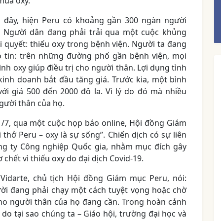
mua oxy.
 đây, hiện Peru có khoảng gần 300 ngàn người
 Người dân đang phải trải qua một cuộc khủng
quyết: thiếu oxy trong bệnh viện. Người ta đang
 tin: trên những đường phố gần bệnh viện, mọi
nh oxy giúp điều trị cho người thân. Lợi dụng tình
inh doanh bắt đầu tăng giá. Trước kia, một bình
với giá 500 đến 2000 đô la. Vì lý do đó mà nhiều
gười thân của họ.
/7, qua một cuộc họp báo online, Hội đồng Giám
thở Peru – oxy là sự sống”. Chiến dịch có sự liên
ông ty Công nghiệp Quốc gia, nhằm mục đích gây
chết vì thiếu oxy do đại dịch Covid-19.
idarte, chủ tịch Hội đồng Giám mục Peru, nói:
ười đang phải chạy một cách tuyệt vọng hoặc chờ
cho người thân của họ đang cần. Trong hoàn cảnh
 do tại sao chúng ta – Giáo hội, trường đại học và