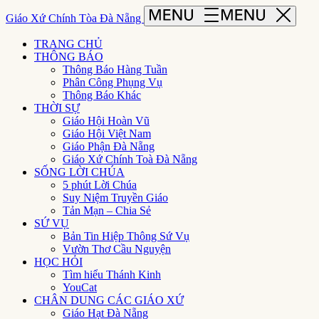
Giáo Xứ Chính Tòa Đà Nẵng
TRANG CHỦ
THÔNG BÁO
Thông Báo Hàng Tuần
Phân Công Phụng Vụ
Thông Báo Khác
THỜI SỰ
Giáo Hội Hoàn Vũ
Giáo Hội Việt Nam
Giáo Phận Đà Nẵng
Giáo Xứ Chính Toà Đà Nẵng
SỐNG LỜI CHÚA
5 phút Lời Chúa
Suy Niệm Truyền Giáo
Tản Mạn – Chia Sẻ
SỨ VỤ
Bản Tin Hiệp Thông Sứ Vụ
Vườn Thơ Cầu Nguyện
HỌC HỎI
Tìm hiểu Thánh Kinh
YouCat
CHÂN DUNG CÁC GIÁO XỨ
Giáo Hạt Đà Nẵng