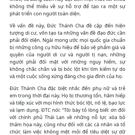
không thể thiếu về sự hỗ trợ để tạo ra một sự
phát triển con người toàn diện.
Về vấn đề này, Đức Thánh Cha đề cập đến hiện
tượng di cư, vốn tạo ta những vấn đề đạo đức cần
phải đối diện. Ngài mong ước mọi quốc gia chuẩn
bị những công cụ hữu hiệu để bảo vệ phẩm giá và
quyền của người di cư và người tị nạn, những
người phải đối mặt với những nguy hiểm, sự
không chắc chắn và bị bóc lột khi tìm kiếm tự do
và một cuộc sống xứng đáng cho gia đình của họ.
Đức Thánh Cha đặc biệt nhắc đến phụ nữ và trẻ
em trong thời đại này. Họ bị thương tổn, hãm hiếp
và tiếp xúc với mọi hình thức bóc lột, nô lệ, bạo lực
và lạm dụng. ĐTC nói: “Tôi bày tỏ lòng biết ơn đối
với chính phủ Thái Lan về những nỗ lực xóa bỏ
thảm họa này, cũng như đối với các cá nhân và tổ
chức làm việc không mệt mỏi để tiêu diệt sự dữ