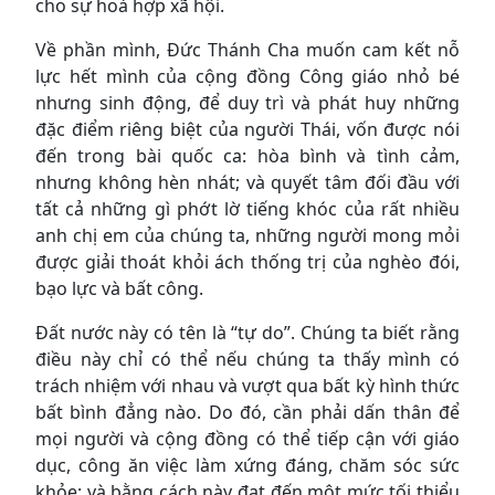
cho sự hoà hợp xã hội.
Về phần mình, Đức Thánh Cha muốn cam kết nỗ
lực hết mình của cộng đồng Công giáo nhỏ bé
nhưng sinh động, để duy trì và phát huy những
đặc điểm riêng biệt của người Thái, vốn được nói
đến trong bài quốc ca: hòa bình và tình cảm,
nhưng không hèn nhát; và quyết tâm đối đầu với
tất cả những gì phớt lờ tiếng khóc của rất nhiều
anh chị em của chúng ta, những người mong mỏi
được giải thoát khỏi ách thống trị của nghèo đói,
bạo lực và bất công.
Đất nước này có tên là “tự do”. Chúng ta biết rằng
điều này chỉ có thể nếu chúng ta thấy mình có
trách nhiệm với nhau và vượt qua bất kỳ hình thức
bất bình đẳng nào. Do đó, cần phải dấn thân để
mọi người và cộng đồng có thể tiếp cận với giáo
dục, công ăn việc làm xứng đáng, chăm sóc sức
khỏe; và bằng cách này đạt đến một mức tối thiểu