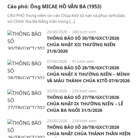
Cáo phó: Ông MICAE HỒ VĂN BA (1953)
CÁO PHÓ Trong niềm tin vào Chúa Kitô tử nạn và phục sinh,Giáo
xứ Chính Tòa Đà Nẵng trân trọng […]
20/06/2026
- 266 lượt xem
THÔNG BÁO SỐ 30/TB/GXCT/2026
CHÚA NHẬT XII THƯỜNG NIÊN
21/6/2026
07/06/2026
- 91 lượt xem
THÔNG BÁO SỐ 28/TB/GXCT/2026
CHÚA NHẬT X THƯỜNG NIÊN – MÌNH
VÀ MÁU THÁNH CHÚA KITÔ 07/6/2026
30/05/2026
- 216 lượt xem
THÔNG BÁO SỐ 27/TB/GXCT/2026
CHÚA NHẬT IX THƯỜNG NIÊN – LỄ
CHÚA BA NGÔI 31/5/2026
23/05/2026
- 218 lượt xem
THÔNG BÁO SỐ 26/TB/GXCT/2026
CHÚA NHẬT CHÚA THÁNH THẦN HIỆN