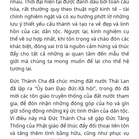
nhau. Thời đại hiện tại được đánh dấu bởi toàn cầu
hóa, rất thường quy theo thuật ngữ kinh tế – tài
chính nghiêm ngặt và có xu hướng phớt lờ những
lưu ý thiết yếu cấu thành và tạo ra vẻ đẹp và linh
hồn của các dân tộc. Ngược lại, kinh nghiệm cụ
thể về sự hợp nhất, khi tôn trọng và chào đón các
khác biệt, đóng vai trò là nguồn cảm hứng và thúc
đẩy cho tất cả những ai quan tâm đến mẫu thế
giới mà chúng ta mong muốn để lại cho thế hệ
tương lai.
Đức Thánh Cha đã chúc mừng đất nước Thái Lan
đã lập ra “Ủy ban Đạo đức-Xã hội”, trong đó đã
mời các tôn giáo truyền thống của đất nước tham
gia, để đón nhận những đóng góp của họ và gìn
giữ sống động những ký ức tinh thần của dân tộc.
Vì điều này mà Đức Thánh Cha sẽ gặp Đức Tăng
Thống của Phật giáo để thúc đẩy đối thoại liên tôn
và tăng thêm tình bằng hữu, cũng như phục vụ