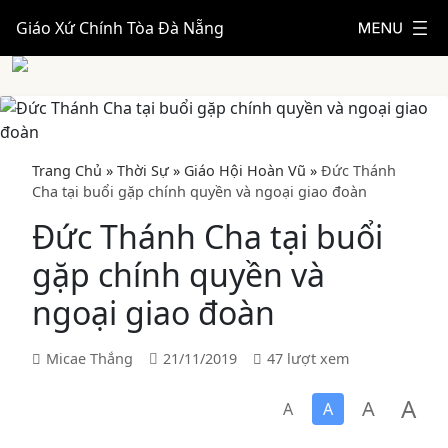
Giáo Xứ Chính Tòa Đà Nẵng
Trang Chủ
»
Thời Sự
»
Giáo Hội Hoàn Vũ
»
Đức Thánh
Cha tại buổi gặp chính quyền và ngoại giao đoàn
Đức Thánh Cha tại buổi
gặp chính quyền và
ngoại giao đoàn
Micae Thắng
21/11/2019
47 lượt xem
A
A
A
A