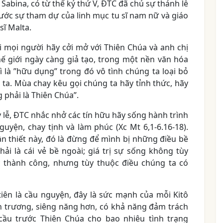
bina, có từ thế kỷ thứ V, ĐTC đã chủ sự thánh lễ
ước sự tham dự của linh mục tu sĩ nam nữ và giáo
sĩ Malta.
i mọi người hãy cởi mở với Thiên Chúa và anh chị
ế giới ngày càng giả tạo, trong một nền văn hóa
 là ”hữu dụng” trong đó vô tình chúng ta loại bỏ
 ta. Mùa chay kêu gọi chúng ta hãy tỉnh thức, hãy
 phải là Thiên Chúa”.
 lễ, ĐTC nhắc nhở các tín hữu hãy sống hành trình
uyện, chay tịnh và làm phúc (Xc Mt 6,1-6.16-18).
ần thiết này, đó là đừng để mình bị những điều bề
ải là cái vẻ bề ngoài; giá trị sự sống không tùy
 thành công, nhưng tùy thuộc điều chúng ta có
 tiên là cầu nguyện, đây là sức mạnh của mỗi Kitô
 trương, siêng năng hơn, có khả năng đảm trách
ầu trước Thiên Chúa cho bao nhiêu tình trạng