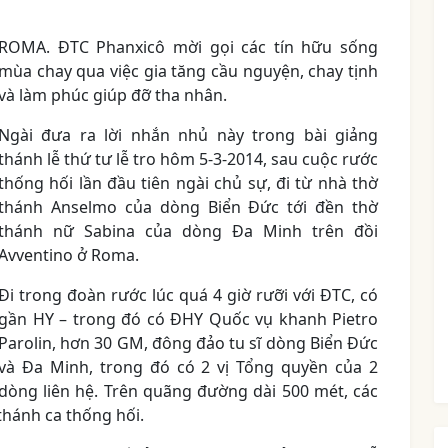
ROMA. ĐTC Phanxicô mời gọi các tín hữu sống
mùa chay qua việc gia tăng cầu nguyện, chay tịnh
và làm phúc giúp đỡ tha nhân.
Ngài đưa ra lời nhắn nhủ này trong bài giảng
thánh lễ thứ tư lễ tro hôm 5-3-2014, sau cuộc rước
thống hối lần đầu tiên ngài chủ sự, đi từ nhà thờ
thánh Anselmo của dòng Biển Đức tới đền thờ
thánh nữ Sabina của dòng Đa Minh trên đồi
Avventino ở Roma.
Đi trong đoàn rước lúc quá 4 giờ rưỡi với ĐTC, có
gần HY – trong đó có ĐHY Quốc vụ khanh Pietro
Parolin, hơn 30 GM, đông đảo tu sĩ dòng Biển Đức
và Đa Minh, trong đó có 2 vị Tổng quyền của 2
dòng liên hệ. Trên quãng đường dài 500 mét, các
 thánh ca thống hối.