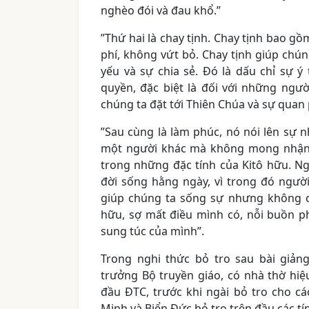
nghèo đói và đau khổ.”
”Thứ hai là chay tịnh. Chay tịnh bao gồ
phí, không vứt bỏ. Chay tịnh giúp chún
yếu và sự chia sẻ. Đó là dấu chỉ sự 
quyền, đặc biệt là đối với những ngườ
chúng ta đặt tới Thiên Chúa và sự quan
”Sau cùng là làm phúc, nó nói lên sự 
một người khác mà không mong nhận đ
trong những đặc tính của Kitô hữu. 
đời sống hằng ngày, vì trong đó người
giúp chúng ta sống sự nhưng không c
hữu, sợ mất điều mình có, nỗi buồn p
sung túc của mình”.
Trong nghi thức bỏ tro sau bài giản
trưởng Bộ truyền giáo, có nhà thờ hiệ
đầu ĐTC, trước khi ngài bỏ tro cho c
Minh và Biển Đức bỏ tro trên đầu các tí