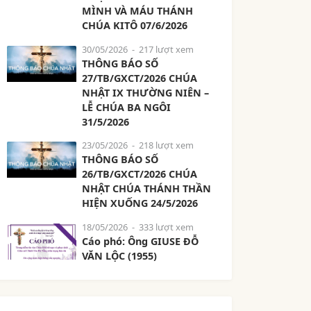
MÌNH VÀ MÁU THÁNH
CHÚA KITÔ 07/6/2026
30/05/2026
- 217 lượt xem
THÔNG BÁO SỐ
27/TB/GXCT/2026 CHÚA
NHẬT IX THƯỜNG NIÊN –
LỄ CHÚA BA NGÔI
31/5/2026
23/05/2026
- 218 lượt xem
THÔNG BÁO SỐ
26/TB/GXCT/2026 CHÚA
NHẬT CHÚA THÁNH THẦN
HIỆN XUỐNG 24/5/2026
18/05/2026
- 333 lượt xem
Cáo phó: Ông GIUSE ĐỖ
VĂN LỘC (1955)