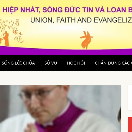
SỐNG LỜI CHÚA
SỨ VỤ
HỌC HỎI
CHÂN DUNG CÁC 