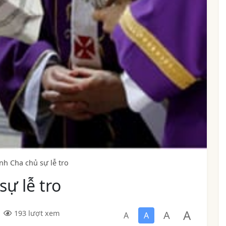
h Cha chủ sự lễ tro
ự lễ tro
A
A
193 lượt xem
A
A