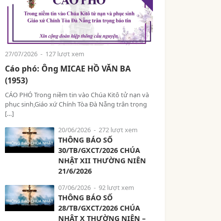
27/07/2026
- 127 lượt xem
Cáo phó: Ông MICAE HỒ VĂN BA
(1953)
CÁO PHÓ Trong niềm tin vào Chúa Kitô tử nạn và
phục sinh,Giáo xứ Chính Tòa Đà Nẵng trân trọng
[…]
20/06/2026
- 272 lượt xem
THÔNG BÁO SỐ
30/TB/GXCT/2026 CHÚA
NHẬT XII THƯỜNG NIÊN
21/6/2026
07/06/2026
- 92 lượt xem
THÔNG BÁO SỐ
28/TB/GXCT/2026 CHÚA
NHẬT X THƯỜNG NIÊN –