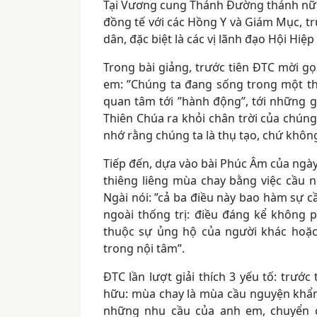
Tại Vương cung Thánh Đường thánh nữ Sa
đồng tế với các Hồng Y và Giám Mục, tr
dân, đặc biệt là các vị lãnh đạo Hội Hiệp 
Trong bài giảng, trước tiên ĐTC mời gọ
em: ”Chúng ta đang sống trong một th
quan tâm tới ”hành động”, tới những gì
Thiên Chúa ra khỏi chân trời của chúng
nhớ rằng chúng ta là thụ tạo, chứ không
Tiếp đến, dựa vào bài Phúc Âm của ngày
thiêng liêng mùa chay bằng việc cầu ng
Ngài nói: ”cả ba điều này bao hàm sự c
ngoài thống trị: điều đáng kể không ph
thuộc sự ủng hộ của người khác hoặc
trong nội tâm”.
ĐTC lần lượt giải thích 3 yếu tố: trước
hữu: mùa chay là mùa cầu nguyện khẩn
những nhu cầu của anh em, chuyển c