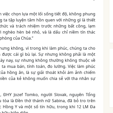
m việc chọn lựa một lối sống tiết độ, không phung
g ta tập luyện tâm hồn quen với những gì là thiết
ý thức và trách nhiệm trước những bất công, lạm
i nghèo hèn bé nhỏ, và là dấu chỉ niềm tín thác
 phòng của Chúa.”
nhưng không, vì trong khi làm phúc, chúng ta cho
ược cái gì bù lại. Sự nhưng không phải là một
Ngày nay, sự nhưng không thường không thuộc về
 ta mua bán, tính toán, đo lường. Việc làm phúc
ủa hồng ân, là sự giải thoát khỏi ám ảnh chiếm
hiền của kẻ không muốn chia sẻ với tha nhân sự
g, ĐHY Jozef Tomko, người Slovak, nguyên Tổng
u tòa là Đền thờ thánh nữ Sabina, đã bỏ tro trên
ác Hồng Y và một số tín hữu, trong khi 12 LM Đa
n hữu hiện diện.