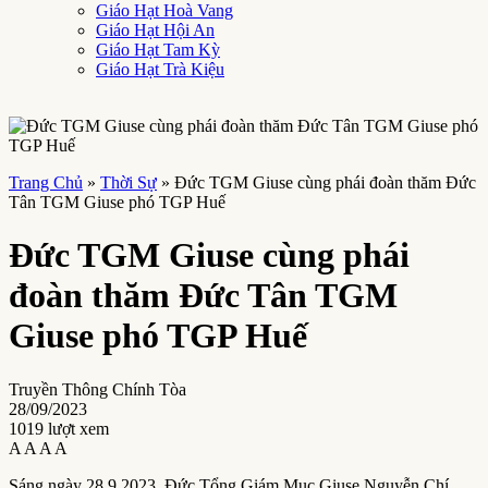
Giáo Hạt Hoà Vang
Giáo Hạt Hội An
Giáo Hạt Tam Kỳ
Giáo Hạt Trà Kiệu
Trang Chủ
»
Thời Sự
»
Đức TGM Giuse cùng phái đoàn thăm Đức
Tân TGM Giuse phó TGP Huế
Đức TGM Giuse cùng phái
đoàn thăm Đức Tân TGM
Giuse phó TGP Huế
Truyền Thông Chính Tòa
28/09/2023
1019 lượt xem
A
A
A
A
Sáng ngày 28.9.2023, Đức Tổng Giám Mục Giuse Nguyễn Chí