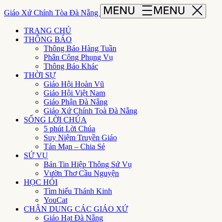
Giáo Xứ Chính Tòa Đà Nẵng
TRANG CHỦ
THÔNG BÁO
Thông Báo Hàng Tuần
Phân Công Phụng Vụ
Thông Báo Khác
THỜI SỰ
Giáo Hội Hoàn Vũ
Giáo Hội Việt Nam
Giáo Phận Đà Nẵng
Giáo Xứ Chính Toà Đà Nẵng
SỐNG LỜI CHÚA
5 phút Lời Chúa
Suy Niệm Truyền Giáo
Tản Mạn – Chia Sẻ
SỨ VỤ
Bản Tin Hiệp Thông Sứ Vụ
Vườn Thơ Cầu Nguyện
HỌC HỎI
Tìm hiểu Thánh Kinh
YouCat
CHÂN DUNG CÁC GIÁO XỨ
Giáo Hạt Đà Nẵng