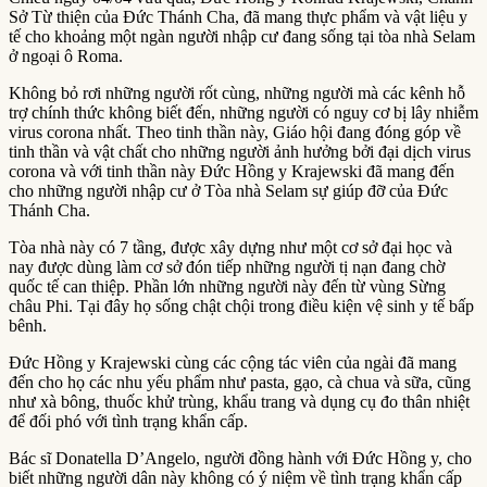
Sở Từ thiện của Đức Thánh Cha, đã mang thực phẩm và vật liệu y
tế cho khoảng một ngàn người nhập cư đang sống tại tòa nhà Selam
ở ngoại ô Roma.
Không bỏ rơi những người rốt cùng, những người mà các kênh hỗ
trợ chính thức không biết đến, những người có nguy cơ bị lây nhiễm
virus corona nhất. Theo tinh thần này, Giáo hội đang đóng góp về
tinh thần và vật chất cho những người ảnh hưởng bởi đại dịch virus
corona và với tinh thần này Đức Hồng y Krajewski đã mang đến
cho những người nhập cư ở Tòa nhà Selam sự giúp đỡ của Đức
Thánh Cha.
Tòa nhà này có 7 tầng, được xây dựng như một cơ sở đại học và
nay được dùng làm cơ sở đón tiếp những người tị nạn đang chờ
quốc tế can thiệp. Phần lớn những người này đến từ vùng Sừng
châu Phi. Tại đây họ sống chật chội trong điều kiện vệ sinh y tế bấp
bênh.
Đức Hồng y Krajewski cùng các cộng tác viên của ngài đã mang
đến cho họ các nhu yếu phẩm như pasta, gạo, cà chua và sữa, cũng
như xà bông, thuốc khử trùng, khẩu trang và dụng cụ đo thân nhiệt
để đối phó với tình trạng khẩn cấp.
Bác sĩ Donatella D’Angelo, người đồng hành với Đức Hồng y, cho
biết những người dân này không có ý niệm về tình trạng khẩn cấp