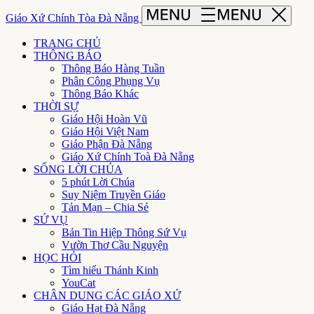
Giáo Xứ Chính Tòa Đà Nẵng
TRANG CHỦ
THÔNG BÁO
Thông Báo Hàng Tuần
Phân Công Phụng Vụ
Thông Báo Khác
THỜI SỰ
Giáo Hội Hoàn Vũ
Giáo Hội Việt Nam
Giáo Phận Đà Nẵng
Giáo Xứ Chính Toà Đà Nẵng
SỐNG LỜI CHÚA
5 phút Lời Chúa
Suy Niệm Truyền Giáo
Tản Mạn – Chia Sẻ
SỨ VỤ
Bản Tin Hiệp Thông Sứ Vụ
Vườn Thơ Cầu Nguyện
HỌC HỎI
Tìm hiểu Thánh Kinh
YouCat
CHÂN DUNG CÁC GIÁO XỨ
Giáo Hạt Đà Nẵng