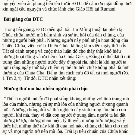
nguyện viên án phong tiến lên trước ĐTC để cám ơn ngài đồng thời
xin ngài cầu nguyện và chúc lành cho Giáo Hội tại Rumani.
Bài giảng của ĐTC
Trong bài giảng, ĐTC diễn giải bài Tin Mừng thuật lại phép lạ
Chúa chữa người mù bẩm sinh và sự tra hỏi của dân chúng, của
những người biệt phái. Những người này phủ nhận hoạt động của
Thiên Chúa, viện cớ là Thiên Chúa không làm việc ngày thứ bẩy.
Tất cả cảnh tượng và cuộc thảo luận đó cho thấy thật khó hiểu
những hoạt động và ưu tiên của Chúa Giêsu, Đấng có thể đặt ở nơi
trung tâm những người trước đây ở ngoài rìa, nhất là khi người ta
nghĩ rằng ngày thứ bẩy chiếm vị thế ưu tiên chứ không phải là tình
thương của Chúa Cha, Đấng tìm cách cứu độ tất cả mọi người (Xc
1 Tm 2,4). Từ đó, ĐTC nhận xét rằng:
Những thứ mù lòa nhiều người phải chịu
”Thế là người mù ấy đã phải sống không những với tình trạng mù
lòa của mình, nhưng cả sự mù lòa của những người ở xung quanh
nữa. Những chống đối và thù nghịch nảy sinh trong tâm hồn con
người, khi mà, thay vì đặt con người ở trung tâm, người ta lại đặt
những tư lợi, những nhãn hiệu, lý thuyết, những trừu tượng và ý
thức hệ, những thứ này khi đi qua nơi nào, chúng chỉ làm cho mọi
sự và mọi người trở nên mù lòa. Trái lại tiêu chuẩn của Chúa khác