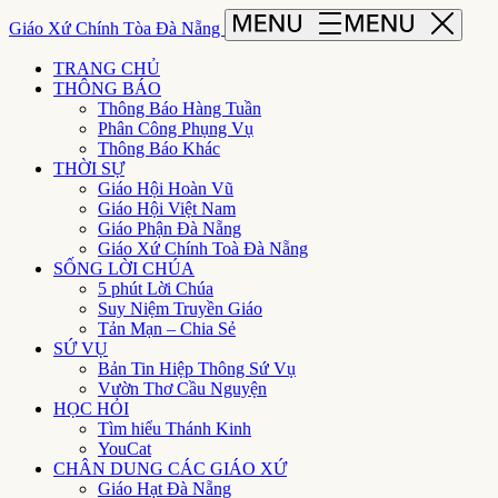
Giáo Xứ Chính Tòa Đà Nẵng
TRANG CHỦ
THÔNG BÁO
Thông Báo Hàng Tuần
Phân Công Phụng Vụ
Thông Báo Khác
THỜI SỰ
Giáo Hội Hoàn Vũ
Giáo Hội Việt Nam
Giáo Phận Đà Nẵng
Giáo Xứ Chính Toà Đà Nẵng
SỐNG LỜI CHÚA
5 phút Lời Chúa
Suy Niệm Truyền Giáo
Tản Mạn – Chia Sẻ
SỨ VỤ
Bản Tin Hiệp Thông Sứ Vụ
Vườn Thơ Cầu Nguyện
HỌC HỎI
Tìm hiểu Thánh Kinh
YouCat
CHÂN DUNG CÁC GIÁO XỨ
Giáo Hạt Đà Nẵng