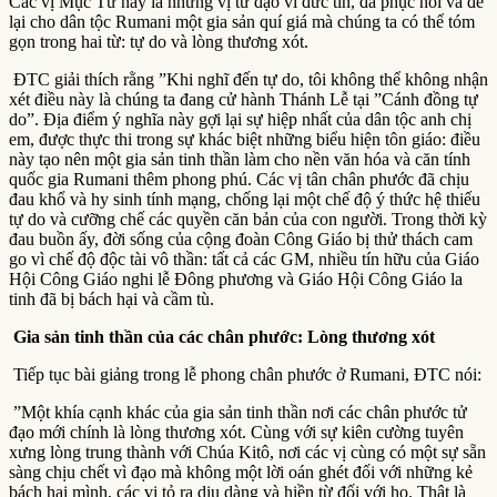
Các vị Mục Tử này là những vị tử đạo vì đức tin, đã phục hồi và để
lại cho dân tộc Rumani một gia sản quí giá mà chúng ta có thể tóm
gọn trong hai từ: tự do và lòng thương xót.
ĐTC giải thích rằng ”Khi nghĩ đến tự do, tôi không thể không nhận
xét điều này là chúng ta đang cử hành Thánh Lễ tại ”Cánh đồng tự
do”. Địa điểm ý nghĩa này gợi lại sự hiệp nhất của dân tộc anh chị
em, được thực thi trong sự khác biệt những biểu hiện tôn giáo: điều
này tạo nên một gia sản tinh thần làm cho nền văn hóa và căn tính
quốc gia Rumani thêm phong phú. Các vị tân chân phước đã chịu
đau khổ và hy sinh tính mạng, chống lại một chế độ ý thức hệ thiếu
tự do và cưỡng chế các quyền căn bản của con người. Trong thời kỳ
đau buồn ấy, đời sống của cộng đoàn Công Giáo bị thử thách cam
go vì chế độ độc tài vô thần: tất cả các GM, nhiều tín hữu của Giáo
Hội Công Giáo nghi lễ Đông phương và Giáo Hội Công Giáo la
tinh đã bị bách hại và cầm tù.
Gia sản tinh thần của các chân phước: Lòng thương xót
Tiếp tục bài giảng trong lễ phong chân phước ở Rumani, ĐTC nói:
”Một khía cạnh khác của gia sản tinh thần nơi các chân phước tử
đạo mới chính là lòng thương xót. Cùng với sự kiên cường tuyên
xưng lòng trung thành với Chúa Kitô, nơi các vị cùng có một sự sẵn
sàng chịu chết vì đạo mà không một lời oán ghét đối với những kẻ
bách hại mình, các vị tỏ ra dịu dàng và hiền từ đối với họ. Thật là