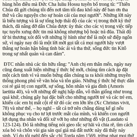
hùng hồn điều mà Đức Cha Iuliu Hossu tuyên bố trong tù: “Thiên
Chúa đã gửi chúng tôi đến nơi tăm tối đau khổ này để ban ơn tha
thứ và cầu nguyện cho sự hoán cải của mọi người”. Những lời này
là biểu tượng và là sự tổng hợp thái độ của các vị trong thời kỳ thử
thách, đã nâng đỡ dân Chúa được ủy thác cho các vị trong việc tiếp
tục tuyên xưng đức tin mà không nhượng bộ hoặc trả đũa. Thái độ
từ bi thương xót đối với những lý hình như thế là một sứ điệp ngôn
sứ, vì ngày nay đó là một lời mời gọi tất cả mọi người hãy vượt
thắng sự hoán hận bằng tình bác ái và tha thứ, sống đức tin Kitô
trong sự nhất quán và can đảm”.
ĐTC nhắn nhủ các tín hữu rằng: ”Anh chị em thân mến, ngày nay
cũng đang xuất hiện những ý thức hệ mới, chúng tìm cách áp đặt
một cách tinh vì và muốn bứng dân chúng ta ra khỏi những truyền
thống phong phú về văn hóa và tôn giáo. Những ý thức hệ thực dân
coi rẻ giá trị con người, sự sống, hôn nhân và gia đình (Amoris
laetitia 40), và với những đề nghị hấp dẫn, vô thần giống như trong
quá khứ, chúng gây hại đặc biết cho những người trẻ và các trẻ em,
khiến các em bị mất cội rễ từ đó các em lớn lên (Xc Christus vivit,
78) và như thế, – họ nghĩ – tất cả trở nên chẳng đáng kể gì nếu
không phục vụ cho tư lợi trước mắt của mình, và khiến con người
lợi dụng tha nhân và đối xử với họ như những đồ vật (Laudato sì
123-124). Đó là những tiếng nói gieo rắc sợ hãi và chia rẽ, tìm cách
xóa bỏ và chôn vùi gia sản quí giá mà đất nước này đã thấy nảy
sinh. Ví dụ tôi nghĩ đến sắc chỉ Torda năm 1569, trừng phạt mọi thứ