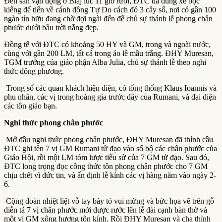
Đến sân vận động ở Blaj lúc 11 giờ rưỡi, ĐTC đã dùng xe bọc
kiếng để tiến về cánh đồng Tự Do cách đó 3 cây số, nơi có gần 100
ngàn tín hữu đang chờ đợi ngài đến để chủ sự thánh lễ phong chân
phước dưới bầu trời nắng đẹp.
Đồng tế với ĐTC có khoảng 50 HY và GM, trong và ngoài nước,
cùng với gần 200 LM, tất cả trong áo lễ mầu trắng. ĐHY Muresan,
TGM trưởng của giáo phận Alba Julia, chủ sự thánh lễ theo nghi
thức đông phương.
Trong số các quan khách hiện diện, có tổng thống Klaus Ioannis và
phu nhân, các vị trong hoàng gia trước đây của Rumani, và đại diện
các tôn giáo bạn.
Nghi thức phong chân phước
Mở đầu nghi thức phong chân phước, ĐHY Muresan đã thỉnh cầu
ĐTC ghi tên 7 vị GM Rumani tử đạo vào sổ bộ các chân phước của
Giáo Hội, rồi một LM tóm lược tiểu sử của 7 GM tử đạo. Sau đó,
ĐTC long trọng đọc công thức tôn phong chân phước cho 7 GM
chịu chết vì đức tin, và ấn định lễ kính các vị hàng năm vào ngày 2-
6.
Cộng đoàn nhiệt liệt vỗ tay bày tỏ vui mừng và bức họa vẽ trên gỗ
diễn tả 7 vị chân phước mới được rước lên lễ đài cạnh bàn thờ và
một vị GM xông hương tôn kính. Rồi ĐHY Muresan và cha thỉnh