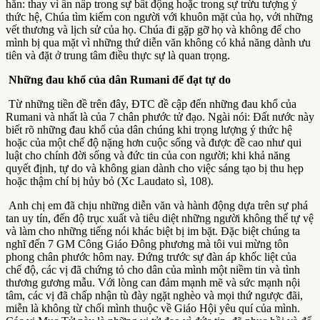
hẳn: thay vì ẩn nấp trong sự bất động hoặc trong sự trừu tượng ý
thức hệ, Chúa tìm kiếm con người với khuôn mặt của họ, với những
vết thương và lịch sử của họ. Chúa đi gặp gỡ họ và không để cho
mình bị qua mặt vì những thứ diễn văn không có khả năng dành ưu
tiên và đặt ở trung tâm điều thực sự là quan trọng.
Những đau khổ của dân Rumani để đạt tự do
Từ những tiền đề trên đây, ĐTC đề cập đến những đau khổ của
Rumani và nhất là của 7 chân phước tử đạo. Ngài nói: Đất nước này
biết rõ những đau khổ của dân chúng khi trọng lượng ý thức hệ
hoặc của một chế độ nặng hơn cuộc sống và được đề cao như qui
luật cho chính đời sống và đức tin của con người; khi khả năng
quyết định, tự do và không gian dành cho việc sáng tạo bị thu hẹp
hoặc thậm chí bị hủy bỏ (Xc Laudato sì, 108).
Anh chị em đã chịu những diễn văn và hành động dựa trên sự phá
tan uy tín, đến độ trục xuất và tiêu diệt những người không thể tự vệ
và làm cho những tiếng nói khác biệt bị im bặt. Đặc biệt chúng ta
nghĩ đến 7 GM Công Giáo Đông phương mà tôi vui mừng tôn
phong chân phước hôm nay. Đứng trước sự đàn áp khốc liệt của
chế độ, các vị đã chứng tỏ cho dân của mình một niềm tin và tình
thương gương mẫu. Với lòng can đảm mạnh mẽ và sức mạnh nội
tâm, các vị đã chấp nhận tù đày ngặt nghèo và mọi thứ ngược đãi,
miễn là không từ chối mình thuộc về Giáo Hội yêu quí của mình.