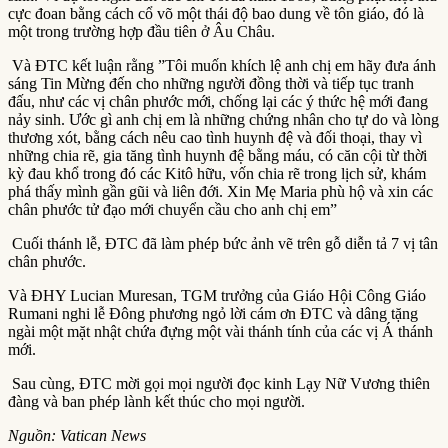
cực đoan bằng cách cổ võ một thái độ bao dung về tôn giáo, đó là
một trong trường hợp đầu tiên ở Âu Châu.
Và ĐTC kết luận rằng ”Tôi muốn khích lệ anh chị em hãy đưa ánh
sáng Tin Mừng đến cho những người đồng thời và tiếp tục tranh
đấu, như các vị chân phước mới, chống lại các ý thức hệ mới đang
nảy sinh. Ước gì anh chị em là những chứng nhân cho tự do và lòng
thương xót, bằng cách nêu cao tình huynh đệ và đối thoại, thay vì
những chia rẽ, gia tăng tình huynh đệ bằng máu, có căn cội từ thời
kỳ đau khổ trong đó các Kitô hữu, vốn chia rẽ trong lịch sử, khám
phá thấy mình gần gũi và liên đới. Xin Mẹ Maria phù hộ và xin các
chân phước tử đạo mới chuyển cầu cho anh chị em”
Cuối thánh lễ, ĐTC đã làm phép bức ảnh vẽ trên gỗ diễn tả 7 vị tân
chân phước.
Và ĐHY Lucian Muresan, TGM trưởng của Giáo Hội Công Giáo
Rumani nghi lễ Đông phương ngỏ lời cám ơn ĐTC và dâng tặng
ngài một mặt nhật chứa đựng một vài thánh tính của các vị Á thánh
mới.
Sau cùng, ĐTC mời gọi mọi người đọc kinh Lạy Nữ Vương thiên
đàng và ban phép lành kết thúc cho mọi người.
Nguồn: Vatican News