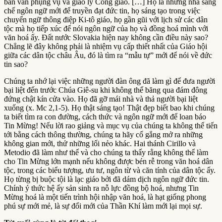
bản văn phụng vụ và giáo lý Công giáo. […] Họ là những nhà sáng
chế ngôn ngữ mới để truyền đạt đức tin, họ sáng tạo trong việc
chuyển ngữ thông điệp Ki-tô giáo, họ gần gũi với lịch sử các dân
tộc mà họ tiếp xúc để nói ngôn ngữ của họ và đồng hoá mình với
văn hoá ấy. Đất nước Slovakia hiện nay không cần điều này sao?
Chẳng lẽ đây không phải là nhiệm vụ cấp thiết nhất của Giáo hội
giữa các dân tộc châu Âu, đó là tìm ra “mẫu tự” mới để nói về đức
tin sao?
Chúng ta nhớ lại việc những người đàn ông đã làm gì để đưa người
bại liệt đến trước Chúa Giê-su khi không thể băng qua đám đông
đứng chật kín cửa vào. Họ đã gỡ mái nhà và thả người bại liệt
xuống (x. Mc 2,1-5). Họ thật sáng tạo! Thật đẹp biết bao khi chúng
ta biết tìm ra con đường, cách thức và ngôn ngữ mới để loan báo
Tin Mừng! Nếu lời rao giảng và mục vụ của chúng ta không thể tiến
tới bằng cách thông thường, chúng ta hãy cố gắng mở ra những
không gian mới, thử những lối nẻo khác. Hai thánh Cirillo và
Metodio đã làm như thế và cho chúng ta thấy rằng không thể làm
cho Tin Mừng lớn mạnh nếu không được bén rễ trong văn hoá dân
tộc, trong các biểu tượng, ưu tư, ngôn từ và căn tính của dân tộc ấy.
Họ từng bị buộc tội là lạc giáo bởi đã dám dịch ngôn ngữ đức tin.
Chính ý thức hệ ấy sản sinh ra nỗ lực đồng bộ hoá, nhưng Tin
Mừng hoá là một tiến trình hội nhập văn hoá, là hạt giống phong
phú sự mới mẻ, là sự đổi mới của Thần Khí làm mới lại mọi sự.