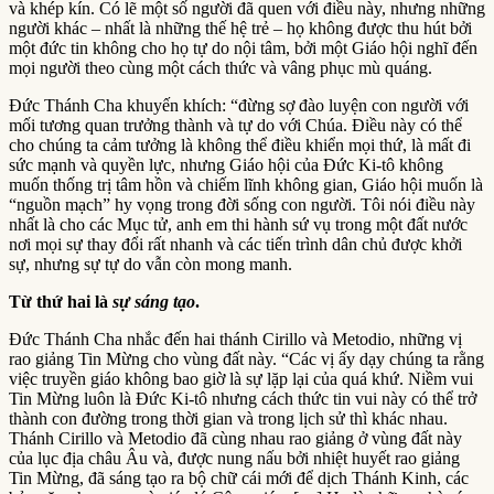
và khép kín. Có lẽ một số người đã quen với điều này, nhưng những
người khác – nhất là những thế hệ trẻ – họ không được thu hút bởi
một đức tin không cho họ tự do nội tâm, bởi một Giáo hội nghĩ đến
mọi người theo cùng một cách thức và vâng phục mù quáng.
Đức Thánh Cha khuyến khích: “đừng sợ đào luyện con người với
mối tương quan trưởng thành và tự do với Chúa. Điều này có thể
cho chúng ta cảm tưởng là không thể điều khiển mọi thứ, là mất đi
sức mạnh và quyền lực, nhưng Giáo hội của Đức Ki-tô không
muốn thống trị tâm hồn và chiếm lĩnh không gian, Giáo hội muốn là
“nguồn mạch” hy vọng trong đời sống con người. Tôi nói điều này
nhất là cho các Mục tử, anh em thi hành sứ vụ trong một đất nước
nơi mọi sự thay đổi rất nhanh và các tiến trình dân chủ được khởi
sự, nhưng sự tự do vẫn còn mong manh.
Từ thứ hai là
sự sáng tạo
.
Đức Thánh Cha nhắc đến hai thánh Cirillo và Metodio, những vị
rao giảng Tin Mừng cho vùng đất này. “Các vị ấy dạy chúng ta rằng
việc truyền giáo không bao giờ là sự lặp lại của quá khứ. Niềm vui
Tin Mừng luôn là Đức Ki-tô nhưng cách thức tin vui này có thể trở
thành con đường trong thời gian và trong lịch sử thì khác nhau.
Thánh Cirillo và Metodio đã cùng nhau rao giảng ở vùng đất này
của lục địa châu Âu và, được nung nấu bởi nhiệt huyết rao giảng
Tin Mừng, đã sáng tạo ra bộ chữ cái mới để dịch Thánh Kinh, các