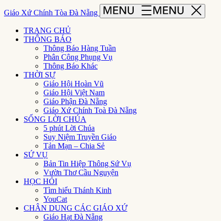
Giáo Xứ Chính Tòa Đà Nẵng
TRANG CHỦ
THÔNG BÁO
Thông Báo Hàng Tuần
Phân Công Phụng Vụ
Thông Báo Khác
THỜI SỰ
Giáo Hội Hoàn Vũ
Giáo Hội Việt Nam
Giáo Phận Đà Nẵng
Giáo Xứ Chính Toà Đà Nẵng
SỐNG LỜI CHÚA
5 phút Lời Chúa
Suy Niệm Truyền Giáo
Tản Mạn – Chia Sẻ
SỨ VỤ
Bản Tin Hiệp Thông Sứ Vụ
Vườn Thơ Cầu Nguyện
HỌC HỎI
Tìm hiểu Thánh Kinh
YouCat
CHÂN DUNG CÁC GIÁO XỨ
Giáo Hạt Đà Nẵng