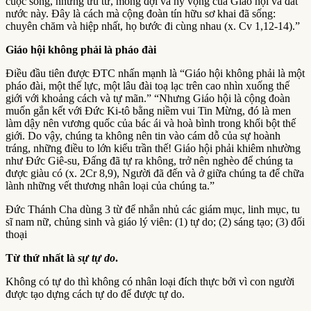
cuộc sống, những ưu tư, mong đợi và hy vọng của Giáo hội và đất
nước này. Đây là cách mà cộng đoàn tín hữu sơ khai đã sống:
chuyên chăm và hiệp nhất, họ bước đi cùng nhau (x. Cv 1,12-14).”
Giáo hội không phải là pháo đài
Điều đầu tiên được ĐTC nhấn mạnh là “Giáo hội không phải là một
pháo đài, một thế lực, một lâu đài toạ lạc trên cao nhìn xuống thế
giới với khoảng cách và tự mãn.” “Nhưng Giáo hội là cộng đoàn
muốn gắn kết với Đức Ki-tô bằng niềm vui Tin Mừng, đó là men
làm dậy nên vương quốc của bác ái và hoà bình trong khối bột thế
giới. Do vậy, chúng ta không nên tin vào cám dỗ của sự hoành
tráng, những điều to lớn kiểu trần thế! Giáo hội phải khiêm nhường
như Đức Giê-su, Đấng đã tự ra không, trở nên nghèo để chúng ta
được giàu có (x. 2Cr 8,9), Người đã đến và ở giữa chúng ta để chữa
lành những vết thương nhân loại của chúng ta.”
Đức Thánh Cha dùng 3 từ để nhắn nhủ các giám mục, linh mục, tu
sĩ nam nữ, chủng sinh và giáo lý viên: (1) tự do; (2) sáng tạo; (3) đối
thoại
Từ thứ nhất là
sự tự do
.
Không có tự do thì không có nhân loại đích thực bởi vì con người
được tạo dựng cách tự do để được tự do.