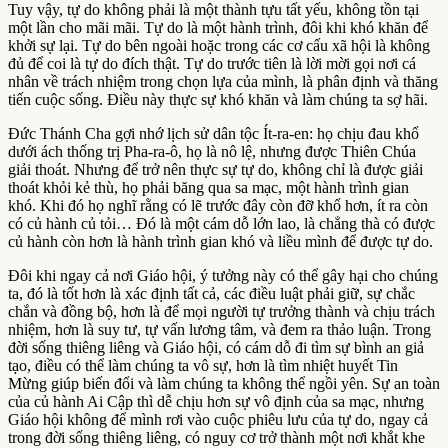
Tuy vậy, tự do không phải là một thành tựu tất yếu, không tồn tại
một lần cho mãi mãi. Tự do là một hành trình, đôi khi khó khăn để
khởi sự lại. Tự do bên ngoài hoặc trong các cơ cấu xã hội là không
đủ để coi là tự do đích thật. Tự do trước tiên là lời mời gọi nơi cá
nhân về trách nhiệm trong chọn lựa của mình, là phân định và thăng
tiến cuộc sống. Điều này thực sự khó khăn và làm chúng ta sợ hãi.
Đức Thánh Cha gợi nhớ lịch sử dân tộc Ít-ra-en: họ chịu đau khổ
dưới ách thống trị Pha-ra-ô, họ là nô lệ, nhưng được Thiên Chúa
giải thoát. Nhưng để trở nên thực sự tự do, không chỉ là được giải
thoát khỏi kẻ thù, họ phải băng qua sa mạc, một hành trình gian
khó. Khi đó họ nghĩ rằng có lẽ trước đây còn đỡ khổ hơn, ít ra còn
có củ hành củ tỏi… Đó là một cám dỗ lớn lao, là chẳng thà có được
củ hành còn hơn là hành trình gian khó và liều mình để được tự do.
Đôi khi ngay cả nơi Giáo hội, ý tưởng này có thể gây hại cho chúng
ta, đó là tốt hơn là xác định tất cả, các điều luật phải giữ, sự chắc
chắn và đồng bộ, hơn là để mọi người tự trưởng thành và chịu trách
nhiệm, hơn là suy tư, tự vấn lương tâm, và đem ra thảo luận. Trong
đời sống thiêng liêng và Giáo hội, có cám dỗ đi tìm sự bình an giả
tạo, điều có thể làm chúng ta vô sự, hơn là tìm nhiệt huyết Tin
Mừng giúp biến đổi và làm chúng ta không thể ngồi yên. Sự an toàn
của củ hành Ai Cập thì dễ chịu hơn sự vô định của sa mạc, nhưng
Giáo hội không để mình rơi vào cuộc phiêu lưu của tự do, ngay cả
trong đời sống thiêng liêng, có nguy cơ trở thành một nơi khắt khe