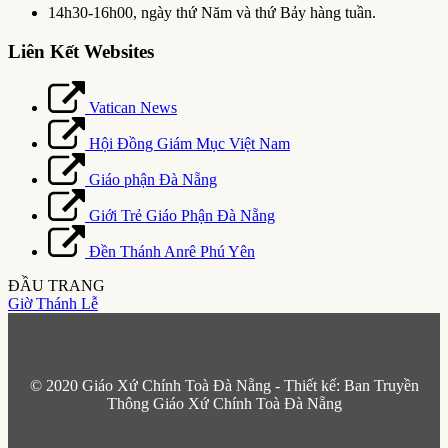
14h30-16h00, ngày thứ Năm và thứ Bảy hàng tuần.
Liên Kết Websites
Vatican News
Hội Đồng Giám Mục Việt Nam
Giáo phận Đà Nẵng
Giới Trẻ Giáo Phận Đà Nẵng
Đền Thánh Anrê Phú Yên
ĐẦU TRANG
Giờ Thánh Lễ
© 2020 Giáo Xứ Chính Toà Đà Nẵng - Thiết kế: Ban Truyền
Thông Giáo Xứ Chính Toà Đà Nẵng