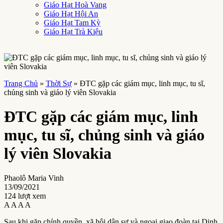
Giáo Hạt Hoà Vang
Giáo Hạt Hội An
Giáo Hạt Tam Kỳ
Giáo Hạt Trà Kiệu
Trang Chủ
»
Thời Sự
»
ĐTC gặp các giám mục, linh mục, tu sĩ,
chủng sinh và giáo lý viên Slovakia
ĐTC gặp các giám mục, linh
mục, tu sĩ, chủng sinh và giáo
lý viên Slovakia
Phaolô Maria Vinh
13/09/2021
124 lượt xem
A
A
A
A
Sau khi gặp chính quyền, xã hội dân sự và ngoại giao đoàn tại Dinh