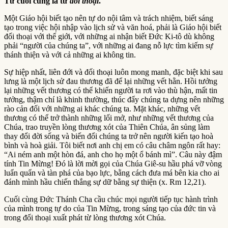
Từ cuối cùng là từ
đối thoại
.
Một Giáo hội biết tạo nên tự do nội tâm và trách nhiệm, biết sáng
tạo trong việc hội nhập vào lịch sử và văn hoá, phải là Giáo hội biết
đối thoại với thế giới, với những ai nhận biết Đức Ki-tô dù không
phải “người của chúng ta”, với những ai đang nỗ lực tìm kiếm sự
thánh thiện và với cả những ai không tin.
Sự hiệp nhất, liên đới và đối thoại luôn mong manh, đặc biệt khi sau
lưng là một lịch sử đau thương đã để lại những vết hằn. Hồi tưởng
lại những vết thương có thể khiến người ta rơi vào thù hận, mất tin
tưởng, thậm chí là khinh thường, thúc đẩy chúng ta dựng nên những
rào cản đối với những ai khác chúng ta. Mặt khác, những vết
thương có thể trở thành những lối mở, như những vết thương của
Chúa, trao truyền lòng thương xót của Thiên Chúa, ân sủng làm
thay đổi đời sống và biến đổi chúng ta trở nên người kiến tạo hoà
bình và hoà giải. Tôi biết nơi anh chị em có câu châm ngôn rất hay:
“Ai ném anh một hòn đá, anh cho họ một ổ bánh mì”. Câu này đậm
tính Tin Mừng! Đó là lời mời gọi của Chúa Giê-su hầu phá vỡ vòng
luẩn quẩn và tàn phá của bạo lực, bằng cách đưa má bên kia cho ai
đánh mình hầu chiến thắng sự dữ bằng sự thiện (x. Rm 12,21).
Cuối cùng Đức Thánh Cha cầu chúc mọi người tiếp tục hành trình
của mình trong tự do của Tin Mừng, trong sáng tạo của đức tin và
trong đối thoại xuất phát từ lòng thương xót Chúa.