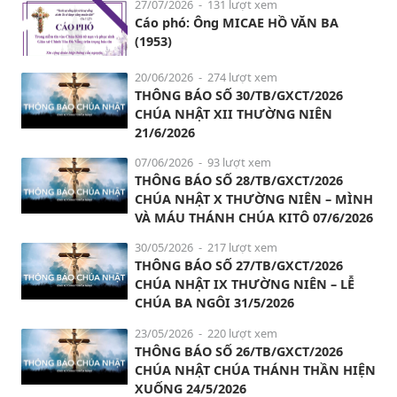
27/07/2026
- 131 lượt xem
Cáo phó: Ông MICAE HỒ VĂN BA
(1953)
20/06/2026
- 274 lượt xem
THÔNG BÁO SỐ 30/TB/GXCT/2026
CHÚA NHẬT XII THƯỜNG NIÊN
21/6/2026
07/06/2026
- 93 lượt xem
THÔNG BÁO SỐ 28/TB/GXCT/2026
CHÚA NHẬT X THƯỜNG NIÊN – MÌNH
VÀ MÁU THÁNH CHÚA KITÔ 07/6/2026
30/05/2026
- 217 lượt xem
THÔNG BÁO SỐ 27/TB/GXCT/2026
CHÚA NHẬT IX THƯỜNG NIÊN – LỄ
CHÚA BA NGÔI 31/5/2026
23/05/2026
- 220 lượt xem
THÔNG BÁO SỐ 26/TB/GXCT/2026
CHÚA NHẬT CHÚA THÁNH THẦN HIỆN
XUỐNG 24/5/2026