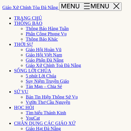
Giáo Xứ Chính Tòa Đà Nẵng
TRANG CHỦ
THÔNG BÁO
Thông Báo Hàng Tuần
Phân Công Phụng Vụ
Thông Báo Khác
THỜI SỰ
Giáo Hội Hoàn Vũ
Giáo Hội Việt Nam
Giáo Phận Đà Nẵng
Giáo Xứ Chính Toà Đà Nẵng
SỐNG LỜI CHÚA
5 phút Lời Chúa
Suy Niệm Truyền Giáo
Tản Mạn – Chia Sẻ
SỨ VỤ
Bản Tin Hiệp Thông Sứ Vụ
Vườn Thơ Cầu Nguyện
HỌC HỎI
Tìm hiểu Thánh Kinh
YouCat
CHÂN DUNG CÁC GIÁO XỨ
Giáo Hạt Đà Nẵng