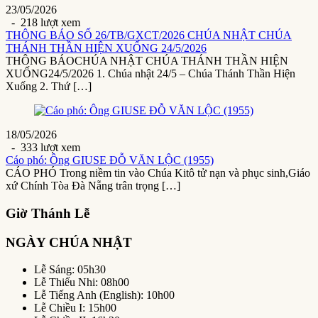
23/05/2026
- 218 lượt xem
THÔNG BÁO SỐ 26/TB/GXCT/2026 CHÚA NHẬT CHÚA
THÁNH THẦN HIỆN XUỐNG 24/5/2026
THÔNG BÁOCHÚA NHẬT CHÚA THÁNH THẦN HIỆN
XUỐNG24/5/2026 1. Chúa nhật 24/5 – Chúa Thánh Thần Hiện
Xuống 2. Thứ […]
18/05/2026
- 333 lượt xem
Cáo phó: Ông GIUSE ĐỖ VĂN LỘC (1955)
CÁO PHÓ Trong niềm tin vào Chúa Kitô tử nạn và phục sinh,Giáo
xứ Chính Tòa Đà Nẵng trân trọng […]
Giờ Thánh Lễ
NGÀY CHÚA NHẬT
Lễ Sáng: 05h30
Lễ Thiếu Nhi: 08h00
Lễ Tiếng Anh (English): 10h00
Lễ Chiều I: 15h00