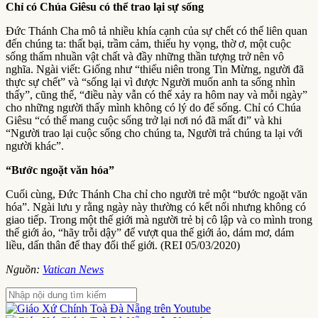
Chỉ có Chúa Giêsu có thể trao lại sự sống
Đức Thánh Cha mô tả nhiều khía cạnh của sự chết có thể liên quan
đến chúng ta: thất bại, trầm cảm, thiếu hy vọng, thờ ơ, một cuộc
sống thấm nhuần vật chất và đầy những thần tượng trở nên vô
nghĩa. Ngài viết: Giống như “thiếu niên trong Tin Mừng, người đã
thực sự chết” và “sống lại vì được Người muốn anh ta sống nhìn
thấy”, cũng thế, “điều này vẫn có thể xảy ra hôm nay và mỗi ngày”
cho những người thấy mình không có lý do để sống. Chỉ có Chúa
Giêsu “có thể mang cuộc sống trở lại nơi nó đã mất đi” và khi
“Người trao lại cuộc sống cho chúng ta, Người trả chúng ta lại với
người khác”.
“Bước ngoặt văn hóa”
Cuối cùng, Đức Thánh Cha chỉ cho người trẻ một “bước ngoặt văn
hóa”. Ngài lưu y rằng ngày này thường có kết nối nhưng không có
giao tiếp. Trong một thế giới mà người trẻ bị cô lập và co mình trong
thế giới ảo, “hãy trỗi dậy” để vượt qua thế giới ảo, dám mơ, dám
liều, dấn thân để thay đổi thế giới. (REI 05/03/2020)
Nguồn:
Vatican News