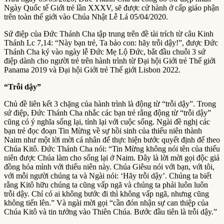
Ngày Quốc tế Giới trẻ lần XXXV, sẽ được cử hành ở cấp giáo phận
trên toàn thế giới vào Chúa Nhật Lễ Lá 05/04/2020.
Sứ điệp của Đức Thánh Cha tập trung trên đề tài trích từ câu Kinh
Thánh Lc 7,14: “Này bạn trẻ, Ta bảo con: hãy trỗi dậy!”, được Đức
Thánh Cha ký vào ngày lễ Đức Mẹ Lộ Đức, bắt đầu chuỗi 3 sứ
điệp dành cho người trẻ trên hành trình từ Đại hội Giới trẻ Thế giới
Panama 2019 và Đại hội Giới trẻ Thế giới Lisbon 2022.
“Trỗi dậy”
Chủ đề liên kết 3 chặng của hành trình là động từ “trỗi dậy”. Trong
sứ điệp, Đức Thánh Cha nhắc các bạn trẻ rằng động từ “trỗi dậy”
cũng có ý nghĩa sống lại, tỉnh lại với cuộc sống. Ngài đề nghị các
bạn trẻ đọc đoạn Tin Mừng về sự hồi sinh của thiếu niên thành
Naim như một lời mời cá nhân để thực hiện bước quyết định để theo
Chúa Kitô. Đức Thánh Cha nói: “Tin Mừng không nói tên của thiếu
niên được Chúa làm cho sống lại ở Naim. Đây là lời mời gọi độc giả
đồng hóa mình với thiếu niên này. Chúa Giêsu nói với bạn, với tôi,
với mỗi người chúng ta và Ngài nói: ‘Hãy trỗi dậy’. Chúng ta biết
rằng Kitô hữu chúng ta cũng vấp ngã và chúng ta phải luôn luôn
trỗi dậy. Chỉ có ai không bước đi thì không vấp ngã, nhưng cũng
không tiến lên.” Và ngài mời gọi “cần đón nhận sự can thiệp của
Chúa Kitô và tin tưởng vào Thiên Chúa. Bước đầu tiên là trỗi dậy.”