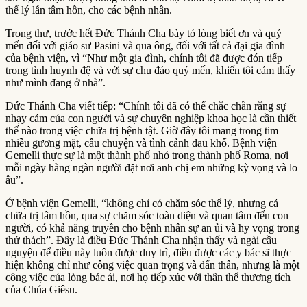
thể lý lẫn tâm hồn, cho các bệnh nhân.
Trong thư, trước hết Đức Thánh Cha bày tỏ lòng biết ơn và quý
mến đối với giáo sư Pasini và qua ông, đối với tất cả đại gia đình
của bệnh viện, vì “Như một gia đình, chính tôi đã được đón tiếp
trong tình huynh đệ và với sự chu đáo quý mến, khiến tôi cảm thấy
như mình đang ở nhà”.
Đức Thánh Cha viết tiếp: “Chính tôi đã có thể chắc chắn rằng sự
nhạy cảm của con người và sự chuyên nghiệp khoa học là cần thiết
thế nào trong việc chữa trị bệnh tật. Giờ đây tôi mang trong tim
nhiều gương mặt, câu chuyện và tình cảnh đau khổ. Bệnh viện
Gemelli thực sự là một thành phố nhỏ trong thành phố Roma, nơi
mỗi ngày hàng ngàn người đặt nơi anh chị em những kỳ vọng và lo
âu”.
Ở bệnh viện Gemelli, “không chỉ có chăm sóc thể lý, nhưng cả
chữa trị tâm hồn, qua sự chăm sóc toàn diện và quan tâm đến con
người, có khả năng truyền cho bệnh nhân sự an ủi và hy vọng trong
thử thách”. Đây là điều Đức Thánh Cha nhận thấy và ngài cầu
nguyện để điều này luôn được duy trì, điều được các y bác sĩ thực
hiện không chỉ như công việc quan trọng và dấn thân, nhưng là một
công việc của lòng bác ái, nơi họ tiếp xúc với thân thể thương tích
của Chúa Giêsu.