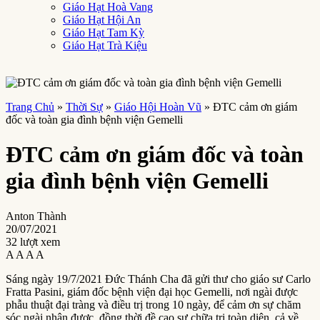
Giáo Hạt Hoà Vang
Giáo Hạt Hội An
Giáo Hạt Tam Kỳ
Giáo Hạt Trà Kiệu
Trang Chủ
»
Thời Sự
»
Giáo Hội Hoàn Vũ
»
ĐTC cảm ơn giám
đốc và toàn gia đình bệnh viện Gemelli
ĐTC cảm ơn giám đốc và toàn
gia đình bệnh viện Gemelli
Anton Thành
20/07/2021
32 lượt xem
A
A
A
A
Sáng ngày 19/7/2021 Đức Thánh Cha đã gửi thư cho giáo sư Carlo
Fratta Pasini, giám đốc bệnh viện đại học Gemelli, nơi ngài được
phẫu thuật đại tràng và điều trị trong 10 ngày, để cảm ơn sự chăm
sóc ngài nhận được, đồng thời đề cao sự chữa trị toàn diện, cả về