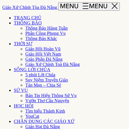
Giáo Xứ Chính Tòa Đà Nẵng
TRANG CHỦ
THÔNG BÁO
Thông Báo Hàng Tuần
Phân Công Phụng Vụ
Thông Báo Khác
THỜI SỰ
Giáo Hội Hoàn Vũ
Giáo Hội Việt Nam
Giáo Phận Đà Nẵng
Giáo Xứ Chính Toà Đà Nẵng
SỐNG LỜI CHÚA
5 phút Lời Chúa
Suy Niệm Truyền Giáo
Tản Mạn – Chia Sẻ
SỨ VỤ
Bản Tin Hiệp Thông Sứ Vụ
Vườn Thơ Cầu Nguyện
HỌC HỎI
Tìm hiểu Thánh Kinh
YouCat
CHÂN DUNG CÁC GIÁO XỨ
Giáo Hạt Đà Nẵng