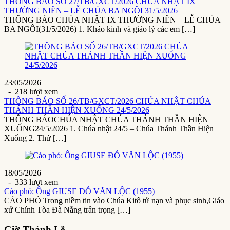
THÔNG BÁO SỐ 27/TB/GXCT/2026 CHÚA NHẬT IX
THƯỜNG NIÊN – LỄ CHÚA BA NGÔI 31/5/2026
THÔNG BÁO CHÚA NHẬT IX THƯỜNG NIÊN – LỄ CHÚA
BA NGÔI(31/5/2026) 1. Khảo kinh và giáo lý các em […]
23/05/2026
- 218 lượt xem
THÔNG BÁO SỐ 26/TB/GXCT/2026 CHÚA NHẬT CHÚA
THÁNH THẦN HIỆN XUỐNG 24/5/2026
THÔNG BÁOCHÚA NHẬT CHÚA THÁNH THẦN HIỆN
XUỐNG24/5/2026 1. Chúa nhật 24/5 – Chúa Thánh Thần Hiện
Xuống 2. Thứ […]
18/05/2026
- 333 lượt xem
Cáo phó: Ông GIUSE ĐỖ VĂN LỘC (1955)
CÁO PHÓ Trong niềm tin vào Chúa Kitô tử nạn và phục sinh,Giáo
xứ Chính Tòa Đà Nẵng trân trọng […]
Giờ Thánh Lễ