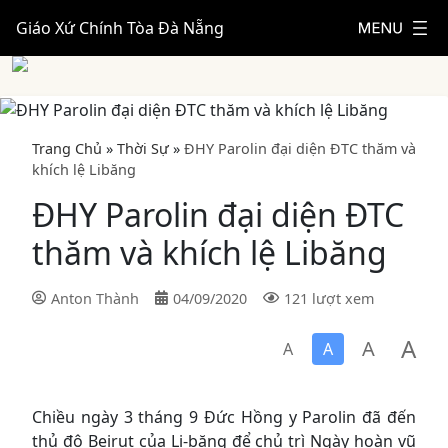
Giáo Xứ Chính Tòa Đà Nẵng
Trang Chủ
»
Thời Sự
»
ĐHY Parolin đại diện ĐTC thăm và
khích lệ Libăng
ĐHY Parolin đại diện ĐTC
thăm và khích lệ Libăng
Anton Thành
04/09/2020
121 lượt xem
A
A
A
A
Chiều ngày 3 tháng 9 Đức Hồng y Parolin đã đến
thủ đô Beirut của Li-băng để chủ trì Ngày hoàn vũ