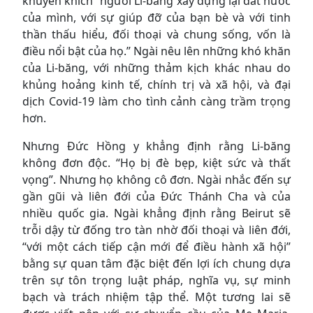
khuyến khích “người Li-băng xây dựng lại đất nước
của mình, với sự giúp đỡ của bạn bè và với tinh
thần thấu hiểu, đối thoại và chung sống, vốn là
điều nổi bật của họ.” Ngài nêu lên những khó khăn
của Li-băng, với những thảm kịch khác nhau do
khủng hoảng kinh tế, chính trị và xã hội, và đại
dịch Covid-19 làm cho tình cảnh càng trầm trọng
hơn.
Nhưng Đức Hồng y khẳng định rằng Li-băng
không đơn độc. “Họ bị đè bẹp, kiệt sức và thất
vọng”. Nhưng họ không cô đơn. Ngài nhắc đến sự
gần gũi và liên đới của Đức Thánh Cha và của
nhiều quốc gia. Ngài khẳng định rằng Beirut sẽ
trỗi dậy từ đống tro tàn nhờ đối thoại và liên đới,
“với một cách tiếp cận mới để điều hành xã hội”
bằng sự quan tâm đặc biệt đến lợi ích chung dựa
trên sự tôn trọng luật pháp, nghĩa vụ, sự minh
bạch và trách nhiệm tập thể. Một tương lai sẽ