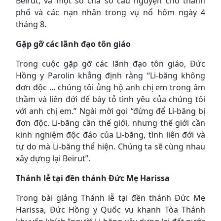
Beirut, và một số cha sở cầu nguyện cho thành
phố và các nạn nhân trong vụ nổ hôm ngày 4
tháng 8.
Gặp gỡ các lãnh đạo tôn giáo
Trong cuộc gặp gỡ các lãnh đạo tôn giáo, Đức
Hồng y Parolin khẳng định rằng “Li-băng không
đơn độc … chúng tôi ủng hộ anh chị em trong âm
thầm và liên đới để bày tỏ tình yêu của chúng tôi
với anh chị em.” Ngài mời gọi “đừng để Li-băng bị
đơn độc. Li-băng cần thế giới, nhưng thế giới cần
kinh nghiệm độc đáo của Li-băng, tình liên đới và
tự do mà Li-băng thể hiện. Chúng ta sẽ cùng nhau
xây dựng lại Beirut”.
Thánh lễ tại đền thánh Đức Mẹ Harissa
Trong bài giảng Thánh lễ tại đền thánh Đức Mẹ
Harissa, Đức Hồng y Quốc vụ khanh Tòa Thánh