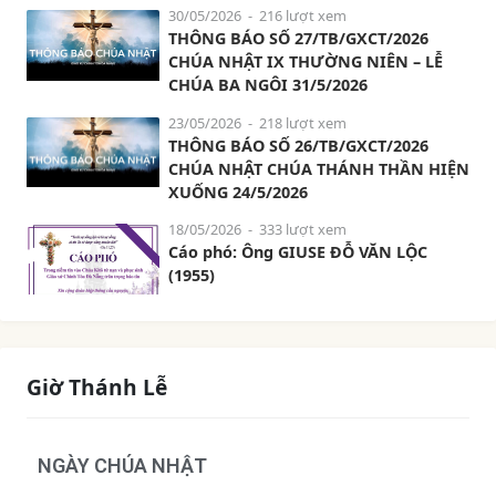
30/05/2026
- 216 lượt xem
THÔNG BÁO SỐ 27/TB/GXCT/2026
CHÚA NHẬT IX THƯỜNG NIÊN – LỄ
CHÚA BA NGÔI 31/5/2026
23/05/2026
- 218 lượt xem
THÔNG BÁO SỐ 26/TB/GXCT/2026
CHÚA NHẬT CHÚA THÁNH THẦN HIỆN
XUỐNG 24/5/2026
18/05/2026
- 333 lượt xem
Cáo phó: Ông GIUSE ĐỖ VĂN LỘC
(1955)
Giờ Thánh Lễ
NGÀY CHÚA NHẬT