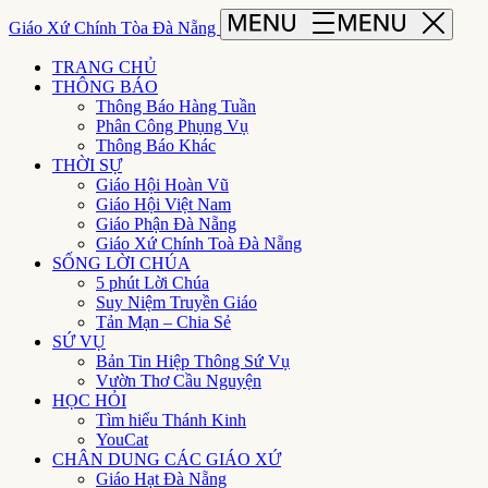
Giáo Xứ Chính Tòa Đà Nẵng
TRANG CHỦ
THÔNG BÁO
Thông Báo Hàng Tuần
Phân Công Phụng Vụ
Thông Báo Khác
THỜI SỰ
Giáo Hội Hoàn Vũ
Giáo Hội Việt Nam
Giáo Phận Đà Nẵng
Giáo Xứ Chính Toà Đà Nẵng
SỐNG LỜI CHÚA
5 phút Lời Chúa
Suy Niệm Truyền Giáo
Tản Mạn – Chia Sẻ
SỨ VỤ
Bản Tin Hiệp Thông Sứ Vụ
Vườn Thơ Cầu Nguyện
HỌC HỎI
Tìm hiểu Thánh Kinh
YouCat
CHÂN DUNG CÁC GIÁO XỨ
Giáo Hạt Đà Nẵng