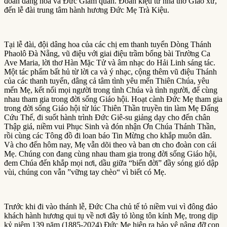
đoàn dâng hoa và Đức Giám quản. Đoàn kiệu từ nhà thờ Giáo xứ,
đến lễ đài trung tâm hành hương Đức Mẹ Trà Kiệu.
Tại lễ đài, đội dâng hoa của các chị em thanh tuyển Dòng Thánh
Phaolô Đà Nẵng, vũ điệu với giai điệu trầm bổng bài Trường Ca
Ave Maria, lời thơ Hàn Mặc Tử và âm nhạc do Hải Linh sáng tác.
Một tác phẩm bất hủ từ lời ca và ý nhạc, cộng thêm vũ điệu Thánh
của các thanh tuyển, dâng cả tâm tình yêu mến Thiên Chúa, yêu
mến Mẹ, kết nối mọi người trong tình Chúa và tình người, để cùng
nhau tham gia trong đời sống Giáo hội. Hoạt cành Đức Mẹ tham gia
trong đời sống Giáo hội từ lúc Thiên Thần truyền tin làm Mẹ Đấng
Cứu Thế, đi suốt hành trình Đức Giê-su giảng dạy cho đến chân
Thập giá, niềm vui Phục Sinh và đón nhận Ơn Chúa Thánh Thần,
rồi cùng các Tông đồ đi loan báo Tin Mừng cho khắp muôn dân.
Và cho đến hôm nay, Mẹ vẫn dõi theo và ban ơn cho đoàn con cái
Mẹ. Chúng con đang cùng nhau tham gia trong đời sống Giáo hội,
đem Chúa đến khắp mọi nơi, dầu giữa “biển đời” đầy sóng gió dập
vùi, chúng con vẫn ”vững tay chèo“ vì biết có Mẹ.
Trước khi đi vào thánh lễ, Đức Cha chủ tế tỏ niềm vui vì đông đảo
khách hành hương qui tụ về nơi đây tỏ lòng tôn kính Mẹ, trong dịp
kỷ niệm 139 năm (1885-2024) Đức Mẹ hiện ra bảo vệ nâng đỡ con