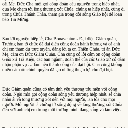
cái Mẹ. Đức Cha mời gọi cộng đoàn cầu nguyện trong hiệp nhất,
qua Mẹ chạm tới lòng thương xót Chúa, chúng ta hiệp nhất, cùng đi
trong Chúa Thánh Thần, tham gia trong đời sống Giáo hội để loan
báo Tin Mừng.
Sau lời nguyện hiệp lễ, Cha Bonaventura- Đại diện Giám quản,
Trưởng ban tổ chức đã đại diện cộng đoàn hành hương và cả anh
chị em tham dự trực tuyến, dâng lời tạ ơn Thiên Chúa, tri ân Đức
Mẹ, cám ơn Đức Giám Quản. Cha cũng có lời cám ơn cộng đoàn
Giáo xứ Trà Kiệu, các ban ngành, đoàn thể của các Giáo xứ có đảm
nhận phận vụ … làm nên thành công của đại hội. Cha cũng không
quên cám ơn chính quyền đã tạo những thuận lợi cho đại hội.
Đức Giám quản cũng có tâm tình yêu thương trìu mến với cộng
đoàn. Ngài mời gọi cộng đoàn sống yêu thương hiệp nhất, sẻ chia
nhân ái và lòng thương xót đến với mọi người, lan tỏa cho mọi
người. Mỗi người là chứng từ sống động về lòng thương xót Chúa
đến với anh chị em trong môi trường mình đang sống và làm việc.