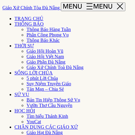
Giáo Xứ Chính Tòa Đà Nẵng
TRANG CHỦ
THÔNG BÁO
Thông Báo Hàng Tuần
Phân Công Phụng Vụ
Thông Báo Khác
THỜI SỰ
Giáo Hội Hoàn Vũ
Giáo Hội Việt Nam
Giáo Phận Đà Nẵng
Giáo Xứ Chính Toà Đà Nẵng
SỐNG LỜI CHÚA
5 phút Lời Chúa
Suy Niệm Truyền Giáo
Tản Mạn – Chia Sẻ
SỨ VỤ
Bản Tin Hiệp Thông Sứ Vụ
Vườn Thơ Cầu Nguyện
HỌC HỎI
Tìm hiểu Thánh Kinh
YouCat
CHÂN DUNG CÁC GIÁO XỨ
Giáo Hạt Đà Nẵng