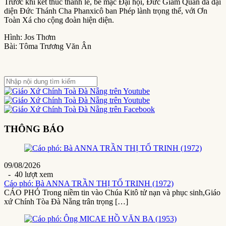
Trước khi kết thúc thánh lễ, bế mạc Đại hội, Đức Giám Quản đã đại
diện Đức Thánh Cha Phanxicô ban Phép lành trọng thể, với Ơn
Toàn Xá cho cộng đoàn hiện diện.
Hình: Jos Thơm
Bài: Tôma Trương Văn Ân
THÔNG BÁO
09/08/2026
- 40 lượt xem
Cáo phó: Bà ANNA TRẦN THỊ TỐ TRINH (1972)
CÁO PHÓ Trong niềm tin vào Chúa Kitô tử nạn và phục sinh,Giáo
xứ Chính Tòa Đà Nẵng trân trọng […]