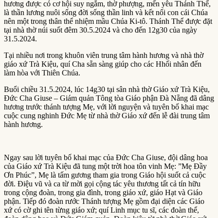
hương được có cơ hội suy ngắm, thờ phượng, mến yêu Thánh Thể,
là thần lương nuôi sống đời sống thần linh và kết nối con cái Chúa
nên một trong thân thể nhiệm mầu Chúa Ki-tô. Thánh Thể được đặt
tại nhà thờ núi suốt đêm 30.5.2024 và cho đến 12g30 của ngày
31.5.2024.
Tại nhiều nơi trong khuôn viên trung tâm hành hương và nhà thờ
giáo xứ Trà Kiệu, quí Cha sẵn sàng giúp cho các Hhối nhân đến
làm hòa với Thiên Chúa.
Buổi chiều 31.5.2024, lúc 14g30 tại sân nhà thờ Giáo xứ Trà Kiệu,
Đức Cha Giuse – Giám quản Tông tòa Giáo phận Đà Nẵng đã dâng
hương trước thánh tượng Mẹ, với lời nguyện và tuyên bố khai mạc
cuộc cung nghinh Đức Mẹ từ nhà thờ Giáo xứ đến lễ đài trung tâm
hành hương.
Ngay sau lời tuyên bố khai mạc của Đức Cha Giuse, đội dâng hoa
của Giáo xứ Trà Kiệu đã tung một trời hoa tôn vinh Mẹ: ”Mẹ Đầy
Ơn Phúc”, Mẹ là tấm gương tham gia trong Giáo hội suốt cả cuộc
đời. Điệu vũ và ca từ mời gọi cộng tác yêu thương tất cả tín hữu
trong cộng đoàn, trong gia đình, trong giáo xứ, giáo Hạt và Giáo
phận. Tiếp đó đoàn rước Thánh tượng Mẹ gồm đại diện các Giáo
xứ có cờ ghi tên từng giáo xứ; quí Linh mục tu sĩ, các đoàn thể,