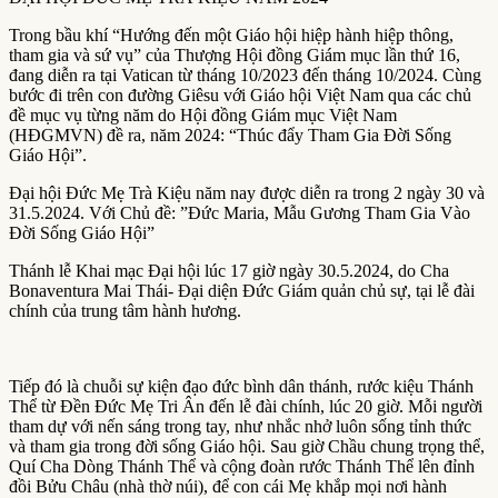
Trong bầu khí “Hướng đến một Giáo hội hiệp hành hiệp thông,
tham gia và sứ vụ” của Thượng Hội đồng Giám mục lần thứ 16,
đang diễn ra tại Vatican từ tháng 10/2023 đến tháng 10/2024. Cùng
bước đi trên con đường Giêsu với Giáo hội Việt Nam qua các chủ
đề mục vụ từng năm do Hội đồng Giám mục Việt Nam
(HĐGMVN) đề ra, năm 2024: “Thúc đẩy Tham Gia Đời Sống
Giáo Hội”.
Đại hội Đức Mẹ Trà Kiệu năm nay được diễn ra trong 2 ngày 30 và
31.5.2024. Với Chủ đề: ”Đức Maria, Mẫu Gương Tham Gia Vào
Đời Sống Giáo Hội”
Thánh lễ Khai mạc Đại hội lúc 17 giờ ngày 30.5.2024, do Cha
Bonaventura Mai Thái- Đại diện Đức Giám quản chủ sự, tại lễ đài
chính của trung tâm hành hương.
Tiếp đó là chuỗi sự kiện đạo đức bình dân thánh, rước kiệu Thánh
Thể từ Đền Đức Mẹ Tri Ân đến lễ đài chính, lúc 20 giờ. Mỗi người
tham dự với nến sáng trong tay, như nhắc nhở luôn sống tỉnh thức
và tham gia trong đời sống Giáo hội. Sau giờ Chầu chung trọng thể,
Quí Cha Dòng Thánh Thể và cộng đoàn rước Thánh Thể lên đỉnh
đồi Bửu Châu (nhà thờ núi), để con cái Mẹ khắp mọi nơi hành