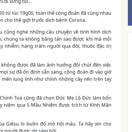
hi đi xưng tội…
20 từ lúc 19g00, toàn thể cộng đoàn đã cùng nhau
 cho thế giới trước dịch bệnh Corona.
u cũng nghe những câu chuyện về tình hình dịch
 chúng ta không bằng tán sao được khi mà mỗi
y nhiễm, hàng trăm người qua đời, thuốc đặc trị
ài không được đã làm ảnh hưởng đôi chút đến việc
 mọi sự đã ổn định sẵn sàng, cộng đoàn đi vào giờ
t mến lung linh như chính những cây nến trên tay
ứ Chính Toà cũng đã chọn Đức Mẹ Lộ Đức làm bổn
uy niệm qua 5 Mầu Nhiệm được trích từ Kinh Mân
a Giêsu lo buồn đổ mồ hôi máu. Ta hãy xin cho
mọi người được ơn sám hối.