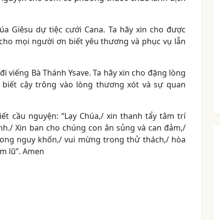
a Giêsu dự tiệc cưới Cana. Ta hãy xin cho được
 cho mọi người ơn biết yêu thương và phục vụ lẫn
i viếng Bà Thánh Ysave. Ta hãy xin cho đặng lòng
n biết cậy trông vào lòng thương xót và sự quan
ết cầu nguyện: “Lạy Chúa,/ xin thanh tẩy tâm trí
h./ Xin ban cho chúng con ân sủng và can đảm,/
trong nguy khốn,/ vui mừng trong thử thách,/ hòa
am lũ”. Amen