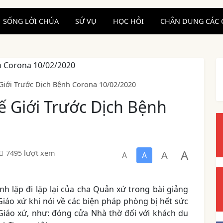
SỐNG LỜI CHÚA
SỨ VỤ
HỌC HỎI
CHÂN DUNG CÁC 
iới Trước Dịch Bệnh Corona 10/02/2020
 Giới Trước Dịch Bệnh
A
A
7495 lượt xem
A
A
h lặp đi lặp lại của cha Quản xứ trong bài giảng
áo xứ khi nói về các biện pháp phòng bị hết sức
Giáo xứ, như: đóng cửa Nhà thờ đối với khách du