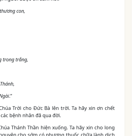
 thương con,
g trong trắng,
 Thánh,
 Ngài
.”
úa Trời cho Đức Bà lên trời. Ta hãy xin ơn chết
 các bệnh nhân đã qua đời.
húa Thánh Thần hiện xuống. Ta hãy xin cho long
 nguyện cho sớm có phương thuốc chữa lành dịch