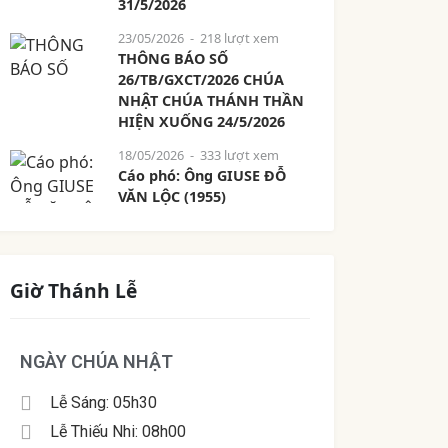
31/5/2026
23/05/2026
- 218 lượt xem
THÔNG BÁO SỐ
26/TB/GXCT/2026 CHÚA
NHẬT CHÚA THÁNH THẦN
HIỆN XUỐNG 24/5/2026
18/05/2026
- 333 lượt xem
Cáo phó: Ông GIUSE ĐỖ
VĂN LỘC (1955)
Giờ Thánh Lễ
NGÀY CHÚA NHẬT
Lễ Sáng: 05h30
Lễ Thiếu Nhi: 08h00