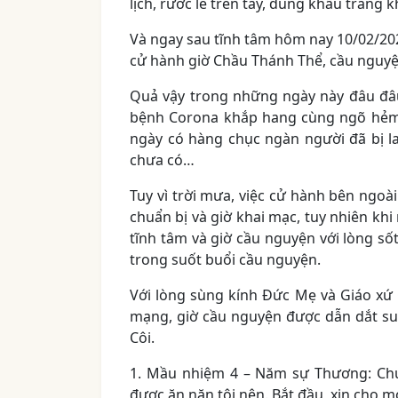
lịch, rước lễ trên tay, dùng khẩu trang k
Và ngay sau tĩnh tâm hôm nay 10/02/20
cử hành giờ Chầu Thánh Thể, cầu nguyện
Quả vậy trong những ngày này đâu đâ
bệnh Corona khắp hang cùng ngõ hẻm,
ngày có hàng chục ngàn người đã bị la
chưa có…
Tuy vì trời mưa, việc cử hành bên ngo
chuẩn bị và giờ khai mạc, tuy nhiên khi
tĩnh tâm và giờ cầu nguyện với lòng số
trong suốt buổi cầu nguyện.
Với lòng sùng kính Đức Mẹ và Giáo x
mạng, giờ cầu nguyện được dẫn dắt s
Côi.
1. Mầu nhiệm 4 – Năm sự Thương: Chú
được ăn năn tội nên. Bắt đầu, xin cho 