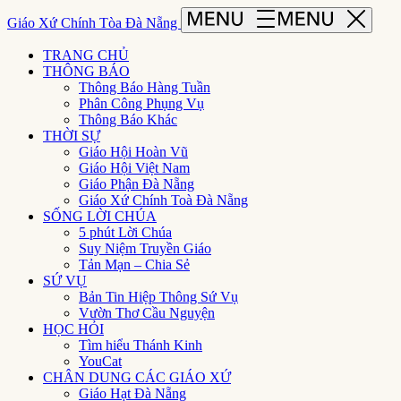
Giáo Xứ Chính Tòa Đà Nẵng
TRANG CHỦ
THÔNG BÁO
Thông Báo Hàng Tuần
Phân Công Phụng Vụ
Thông Báo Khác
THỜI SỰ
Giáo Hội Hoàn Vũ
Giáo Hội Việt Nam
Giáo Phận Đà Nẵng
Giáo Xứ Chính Toà Đà Nẵng
SỐNG LỜI CHÚA
5 phút Lời Chúa
Suy Niệm Truyền Giáo
Tản Mạn – Chia Sẻ
SỨ VỤ
Bản Tin Hiệp Thông Sứ Vụ
Vườn Thơ Cầu Nguyện
HỌC HỎI
Tìm hiểu Thánh Kinh
YouCat
CHÂN DUNG CÁC GIÁO XỨ
Giáo Hạt Đà Nẵng