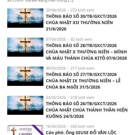
xứ Chính Tòa Đà Nẵng trân trọng […]
20/06/2026
- 272 lượt xem
THÔNG BÁO SỐ 30/TB/GXCT/2026
CHÚA NHẬT XII THƯỜNG NIÊN
21/6/2026
07/06/2026
- 92 lượt xem
THÔNG BÁO SỐ 28/TB/GXCT/2026
CHÚA NHẬT X THƯỜNG NIÊN – MÌNH
VÀ MÁU THÁNH CHÚA KITÔ 07/6/2026
30/05/2026
- 217 lượt xem
THÔNG BÁO SỐ 27/TB/GXCT/2026
CHÚA NHẬT IX THƯỜNG NIÊN – LỄ
CHÚA BA NGÔI 31/5/2026
23/05/2026
- 218 lượt xem
THÔNG BÁO SỐ 26/TB/GXCT/2026
CHÚA NHẬT CHÚA THÁNH THẦN HIỆN
XUỐNG 24/5/2026
18/05/2026
- 333 lượt xem
Cáo phó: Ông GIUSE ĐỖ VĂN LỘC