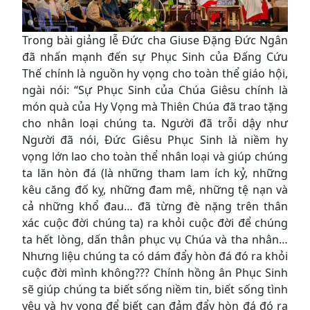
Trong bài giảng lễ Đức cha Giuse Đặng Đức Ngân
đã nhấn mạnh đến sự Phục Sinh của Đấng Cứu
Thế chính là nguồn hy vọng cho toàn thể giáo hội,
ngài nói: “Sự Phục Sinh của Chúa Giêsu chính là
món quà của Hy Vọng mà Thiên Chúa đã trao tặng
cho nhân loại chúng ta. Người đã trỗi dậy như
Người đã nói, Đức Giêsu Phục Sinh là niềm hy
vọng lớn lao cho toàn thể nhân loại và giúp chúng
ta lăn hòn đá (là những tham lam ích kỷ, những
kêu căng đố kỵ, những đam mê, những tệ nạn và
cả những khổ đau… đã từng đè nặng trên thân
xác cuộc đời chúng ta) ra khỏi cuộc đời để chúng
ta hết lòng, dấn thân phục vụ Chúa và tha nhân…
Nhưng liệu chúng ta có dám đẩy hòn đá đó ra khỏi
cuộc đời mình không??? Chính hồng ân Phục Sinh
sẽ giúp chúng ta biết sống niềm tin, biết sống tình
yêu và hy vọng để biết can đảm đẩy hòn đá đó ra