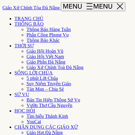
Giáo Xứ Chính Tòa Đà Nẵng
TRANG CHỦ
THÔNG BÁO
Thông Báo Hàng Tuần
Phân Công Phụng Vụ
Thông Báo Khác
THỜI SỰ
Giáo Hội Hoàn Vũ
Giáo Hội Việt Nam
Giáo Phận Đà Nẵng
Giáo Xứ Chính Toà Đà Nẵng
SỐNG LỜI CHÚA
5 phút Lời Chúa
Suy Niệm Truyền Giáo
Tản Mạn – Chia Sẻ
SỨ VỤ
Bản Tin Hiệp Thông Sứ Vụ
Vườn Thơ Cầu Nguyện
HỌC HỎI
Tìm hiểu Thánh Kinh
YouCat
CHÂN DUNG CÁC GIÁO XỨ
Giáo Hạt Đà Nẵng