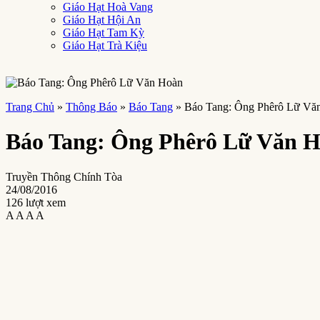
Giáo Hạt Hoà Vang
Giáo Hạt Hội An
Giáo Hạt Tam Kỳ
Giáo Hạt Trà Kiệu
Trang Chủ
»
Thông Báo
»
Báo Tang
»
Báo Tang: Ông Phêrô Lữ Vă
Báo Tang: Ông Phêrô Lữ Văn 
Truyền Thông Chính Tòa
24/08/2016
126 lượt xem
A
A
A
A