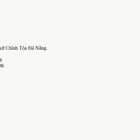
o xứ Chính Tòa Đà Nẵng
g
ng.