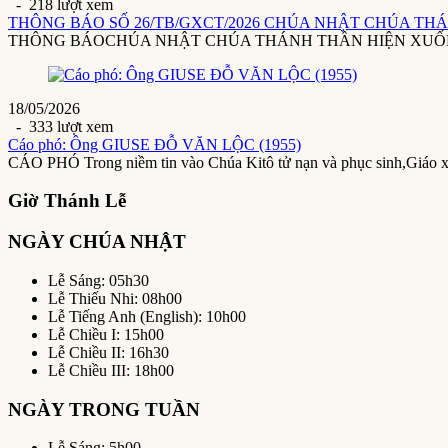
- 218 lượt xem
THÔNG BÁO SỐ 26/TB/GXCT/2026 CHÚA NHẬT CHÚA THÁ
THÔNG BÁOCHÚA NHẬT CHÚA THÁNH THẦN HIỆN XUỐNG24/5/20
18/05/2026
- 333 lượt xem
Cáo phó: Ông GIUSE ĐỖ VĂN LỘC (1955)
CÁO PHÓ Trong niềm tin vào Chúa Kitô tử nạn và phục sinh,Giáo 
Giờ Thánh Lễ
NGÀY CHÚA NHẬT
Lễ Sáng: 05h30
Lễ Thiếu Nhi: 08h00
Lễ Tiếng Anh (English): 10h00
Lễ Chiều I: 15h00
Lễ Chiều II: 16h30
Lễ Chiều III: 18h00
NGÀY TRONG TUẦN
Lễ Sáng: 5h00