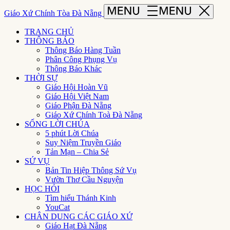
Giáo Xứ Chính Tòa Đà Nẵng
TRANG CHỦ
THÔNG BÁO
Thông Báo Hàng Tuần
Phân Công Phụng Vụ
Thông Báo Khác
THỜI SỰ
Giáo Hội Hoàn Vũ
Giáo Hội Việt Nam
Giáo Phận Đà Nẵng
Giáo Xứ Chính Toà Đà Nẵng
SỐNG LỜI CHÚA
5 phút Lời Chúa
Suy Niệm Truyền Giáo
Tản Mạn – Chia Sẻ
SỨ VỤ
Bản Tin Hiệp Thông Sứ Vụ
Vườn Thơ Cầu Nguyện
HỌC HỎI
Tìm hiểu Thánh Kinh
YouCat
CHÂN DUNG CÁC GIÁO XỨ
Giáo Hạt Đà Nẵng