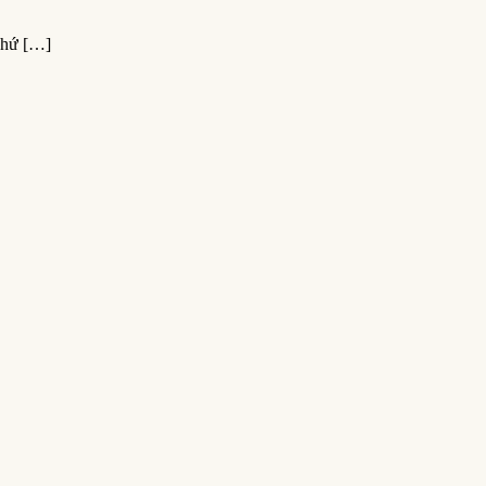
hứ […]