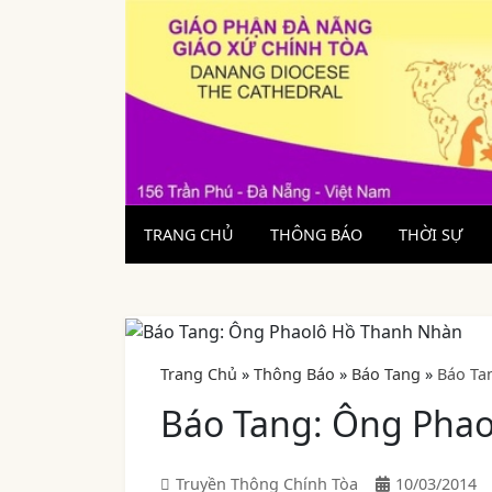
TRANG CHỦ
THÔNG BÁO
THỜI SỰ
Trang Chủ
»
Thông Báo
»
Báo Tang
»
Báo Ta
Báo Tang: Ông Pha
Truyền Thông Chính Tòa
10/03/2014