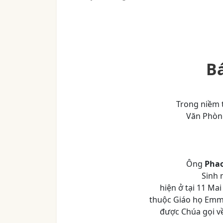
B
Trong niềm 
Văn Phòn
Ông
Phao
Sinh 
hiện ở tại 11 Ma
thuộc Giáo họ Emma
được Chúa gọi về