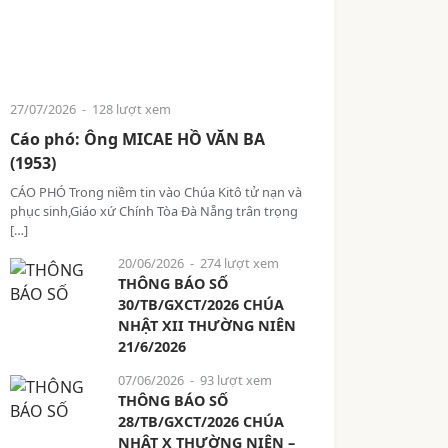
27/07/2026
- 128 lượt xem
Cáo phó: Ông MICAE HỒ VĂN BA
(1953)
CÁO PHÓ Trong niềm tin vào Chúa Kitô tử nạn và
phục sinh,Giáo xứ Chính Tòa Đà Nẵng trân trọng
[…]
20/06/2026
- 274 lượt xem
THÔNG BÁO SỐ
30/TB/GXCT/2026 CHÚA
NHẬT XII THƯỜNG NIÊN
21/6/2026
07/06/2026
- 93 lượt xem
THÔNG BÁO SỐ
28/TB/GXCT/2026 CHÚA
NHẬT X THƯỜNG NIÊN –