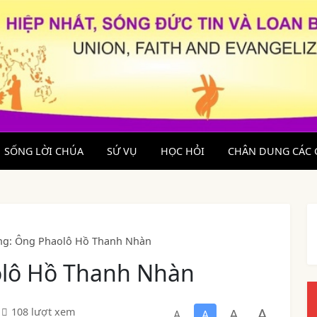
SỐNG LỜI CHÚA
SỨ VỤ
HỌC HỎI
CHÂN DUNG CÁC 
ng: Ông Phaolô Hồ Thanh Nhàn
olô Hồ Thanh Nhàn
A
A
108 lượt xem
A
A