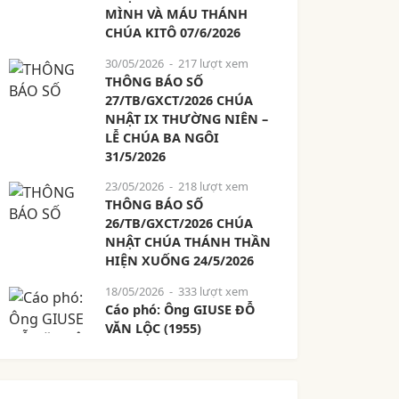
MÌNH VÀ MÁU THÁNH
CHÚA KITÔ 07/6/2026
30/05/2026
- 217 lượt xem
THÔNG BÁO SỐ
27/TB/GXCT/2026 CHÚA
NHẬT IX THƯỜNG NIÊN –
LỄ CHÚA BA NGÔI
31/5/2026
23/05/2026
- 218 lượt xem
THÔNG BÁO SỐ
26/TB/GXCT/2026 CHÚA
NHẬT CHÚA THÁNH THẦN
HIỆN XUỐNG 24/5/2026
18/05/2026
- 333 lượt xem
Cáo phó: Ông GIUSE ĐỖ
VĂN LỘC (1955)