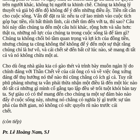
trên người khác, không bị người ta khinh chê. Chúng ta không lý
thuyết và giả bộ đến độ không để ý đến những điều ấy. Tiền rất cần
cho cuộc sống. Vấn đề đặt ra là: nếu ta cứ lao mình vào cuộc tích
góp bạc tiền, rồi bất thình lình, cái chết tìm đến với ta, thì sao? Câu
hỏi này dẫn chúng ta đến một câu hỏi khác, rộng hơn và sâu hơn:
thật ra, những nỗ lực của chúng ta trong cuộc sống là để làm gì?
Chúng ta không chối bỏ tầm quan trọng và lợi ích của đồng tiền,
nhưng chúng ta cũng không thể không để ý đến một sự thật rằng
chúng chỉ là hư vô, và cái chết sẽ đến bất cứ lúc nào, sẽ mang đi tất
cả và nó không chừa một ai.
Cho dù ông nhà giàu kia có gào thét và trình bày muôn ngàn lý do
chính đáng với Thần Chết về của cải ông có và về việc ông xứng
đáng để thụ hưởng nó thế nào thì cũng chẳng có ích gì cả. Tuy rất
phũ phàng nhưng ta vẫn phải thừa nhận một điều là đến một lúc nào
đó tất cả những gì mình cố gắng tạo lập đều sẽ trôi tuột khỏi bàn tay
ta. Sự giàu có có thể mang đến cho chúng ta một sự đảm bảo nào
đấy ở cuộc sống này, nhưng nó chẳng có nghĩa lý gì trước sự tàn
phá của thời gian, nó không có sức quyến rũ nào trước cái
chết.
(còn tiếp)
Pr. Lê Hoàng Nam, SJ