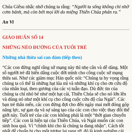
Chúa Giêsu nhắc nhở chúng ta rằng:
“Người ta sống không chỉ nhờ
cơm bánh, mà còn bởi mọi lời do miệng Thiên Chúa phán ra.”
An Vi
GIÁO HUẤN SỐ 14
NHỮNG NẺO ĐƯỜNG CỦA TUỔI TRẺ
Những nhà thừa sai can đảm (tiếp theo)
“Các con đừng nghĩ rằng sứ mạng này thì nhẹ cân và dễ dàng. Một
số người trẻ đã hiến dâng cuộc đời mình cho công cuộc sứ mạng
thừa sai. Như các giám mục Hàn quốc nói: “Chúng ta hy vọng rằng
chúng ta có thể là những hạt lúa mì và những khí cụ cho ơn cứu độ
của nhân loại, theo gương của các vị tuẫn đạo. Dù đức tin của
chúng ta chỉ nhỏ bé như một hạt cải, Thiên Chúa sẽ cho nó lớn lên
và dùng nó như một khí cụ cho công cuộc cứu độ của Ngài”. Các
bạn trẻ thân mến, các con đừng đợi cho đến ngày mai mới đóng góp
năng lực, sự gan dạ và sự sáng tạo của các con cho việc thay đổi thế
giới này. Tuổi trẻ của các con không phải là một “thời gian chuyển
tiếp”. Các con là hiện tại của Thiên Chúa, và Ngài muốn các con
sinh hoa quả. Vì “chính khi cho là chúng ta đang nhận”. Cách tốt
nhất để chuẩn bị cho một tương lai rạng rỡ, đó là kinh nghiệm cái