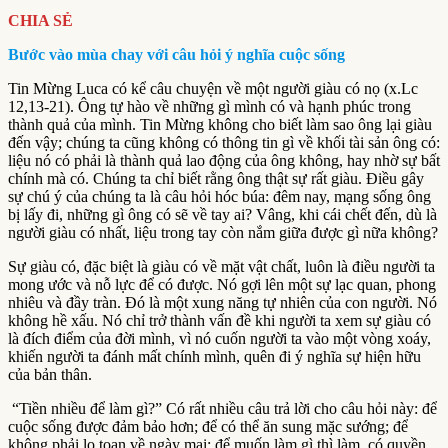
CHIA SẺ
Bước vào mùa chay với câu hỏi ý nghĩa cuộc sống
Tin Mừng Luca có kể câu chuyện về một người giàu có nọ (x.Lc
12,13-21). Ông tự hào về những gì mình có và hạnh phúc trong
thành quả của mình. Tin Mừng không cho biết làm sao ông lại giàu
đến vậy; chúng ta cũng không có thông tin gì về khối tài sản ông có:
liệu nó có phải là thành quả lao động của ông không, hay nhờ sự bất
chính mà có. Chúng ta chỉ biết rằng ông thật sự rất giàu. Điều gây
sự chú ý của chúng ta là câu hỏi hóc búa: đêm nay, mạng sống ông
bị lấy đi, những gì ông có sẽ về tay ai? Vâng, khi cái chết đến, dù là
người giàu có nhất, liệu trong tay còn nắm giữa được gì nữa không?
Sự giàu có, đặc biệt là giàu có về mặt vật chất, luôn là điều người ta
mong ước và nỗ lực để có được. Nó gợi lên một sự lạc quan, phong
nhiêu và đầy tràn. Đó là một xung năng tự nhiên của con người. Nó
không hề xấu. Nó chỉ trở thành vấn đề khi người ta xem sự giàu có
là đích điểm của đời mình, vì nó cuốn người ta vào một vòng xoáy,
khiến người ta đánh mất chính mình, quên đi ý nghĩa sự hiện hữu
của bản thân.
“Tiền nhiều để làm gì?” Có rất nhiều câu trả lời cho câu hỏi này: để
cuộc sống được đảm bảo hơn; để có thể ăn sung mặc sướng; để
không phải lo toan về ngày mai; để muốn làm gì thì làm, có quyền