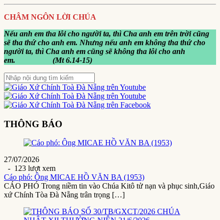
CHÂM NGÔN LỜI CHÚA
Nếu anh em tha lỗi cho người ta, thì Cha anh em trên trời cũng
sẽ tha thứ cho anh em. Nhưng nếu anh em không tha thứ cho
người ta, thì Cha anh em cũng sẽ không tha lỗi cho anh
em. (Mt 6.14-15)
THÔNG BÁO
27/07/2026
- 123 lượt xem
Cáo phó: Ông MICAE HỒ VĂN BA (1953)
CÁO PHÓ Trong niềm tin vào Chúa Kitô tử nạn và phục sinh,Giáo
xứ Chính Tòa Đà Nẵng trân trọng […]