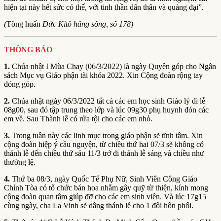
hiện tại này hết sức có thể, với tinh thần dấn thân và quảng đại”.
(
Tông huấn
Đức Kitô hằng sống, số 178)
THÔNG BÁO
1.
Chúa nhật I Mùa Chay (06/3/2022) là ngày Quyên góp cho Ngân
sách Mục vụ Giáo phận tài khóa 2022. Xin Cộng đoàn rộng tay
đóng góp.
2.
Chúa nhật ngày 06/3/2022 tất cả các em học sinh Giáo lý đi lễ
08g00, sau đó tập trung theo lớp và lúc 09g30 phụ huynh đón các
em về. Sau Thành lễ có rửa tội cho các em nhỏ.
3.
Trong tuần này các linh mục trong giáo phận sẽ tĩnh tâm. Xin
cộng đoàn hiệp ý cầu nguyện, từ chiều thứ hai 07/3 sẽ không có
thánh lễ đến chiều thứ sáu 11/3 trở đi thánh lễ sáng và chiều như
thường lệ.
4.
Thứ ba 08/3, ngày Quốc Tế Phụ Nữ, Sinh Viên Công Giáo
Chính Tòa có tổ chức bán hoa nhằm gây quỹ từ thiện, kính mong
cộng đoàn quan tâm giúp đỡ cho các em sinh viên. Và lúc 17g15
cùng ngày, cha La Vinh sẽ dâng thánh lễ cho 1 đôi hôn phối.