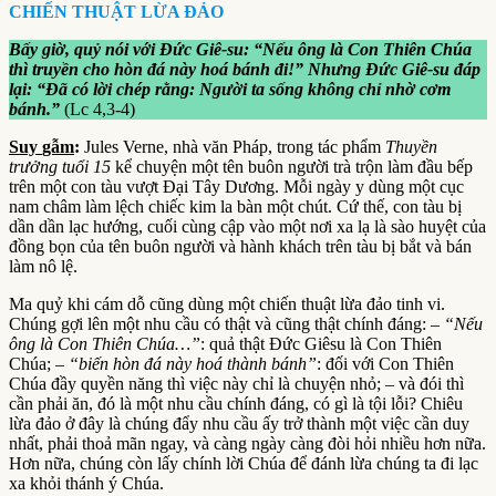
CHIẾN THUẬT LỪA ĐẢO
Bấy giờ, quỷ nói với Đức Giê-su: “Nếu ông là Con Thiên Chúa
thì truyền cho hòn đá này hoá bánh đi!” Nhưng Đức Giê-su đáp
lại: “Đã có lời chép rằng: Người ta sống không chỉ nhờ cơm
bánh.”
(Lc 4,3-4)
Suy
gẫm
:
Jules Verne, nhà văn Pháp, trong tác phẩm
Thuyền
trưởng tuổi 15
kể chuyện một tên buôn người trà trộn làm đầu bếp
trên một con tàu vượt Đại Tây Dương. Mỗi ngày y dùng một cục
nam châm làm lệch chiếc kim la bàn một chút. Cứ thế, con tàu bị
dần dần lạc hướng, cuối cùng cập vào một nơi xa lạ là sào huyệt của
đồng bọn của tên buôn người và hành khách trên tàu bị bắt và bán
làm nô lệ.
Ma quỷ khi cám dỗ cũng dùng một chiến thuật lừa đảo tinh vi.
Chúng gợi lên một nhu cầu có thật và cũng thật chính đáng: –
“Nếu
ông là Con Thiên Chúa…”
: quả thật Đức Giêsu là Con Thiên
Chúa; –
“biến hòn đá này hoá thành bánh”
: đối với Con Thiên
Chúa đầy quyền năng thì việc này chỉ là chuyện nhỏ; – và đói thì
cần phải ăn, đó là một nhu cầu chính đáng, có gì là tội lỗi? Chiêu
lừa đảo ở đây là chúng đẩy nhu cầu ấy trở thành một việc cần duy
nhất, phải thoả mãn ngay, và càng ngày càng đòi hỏi nhiều hơn nữa.
Hơn nữa, chúng còn lấy chính lời Chúa để đánh lừa chúng ta đi lạc
xa khỏi thánh ý Chúa.