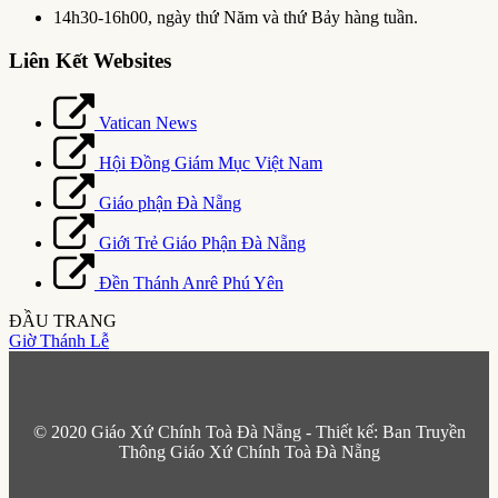
14h30-16h00, ngày thứ Năm và thứ Bảy hàng tuần.
Liên Kết Websites
Vatican News
Hội Đồng Giám Mục Việt Nam
Giáo phận Đà Nẵng
Giới Trẻ Giáo Phận Đà Nẵng
Đền Thánh Anrê Phú Yên
ĐẦU TRANG
Giờ Thánh Lễ
© 2020 Giáo Xứ Chính Toà Đà Nẵng - Thiết kế: Ban Truyền
Thông Giáo Xứ Chính Toà Đà Nẵng