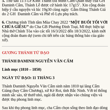
5.
Thứ sáu 11/3 Lễ Kính Thánh Đa Minh Cẩm Quan thầy của GH
Đaminh Cẩm, Thánh Lễ được cử hành lúc 17g15’. Xin cộng đoàn
hiệp ý cầu nguyện và lúc 19g30 cùng ngày Gẫm Đàng Thánh Giá
do 2 GH Đaminh Cẩm và Phê rô Lựu phụ trách.
6.
Chương trình Tĩnh tâm Mùa Chay 2022 “
MỘT BUỔI TỐI VỚI
CHÚA GIÊSU”
do Cha GB Phương Đinh Toại, MI thực hiện tại
Nhà thờ Chính Tòa vào các tối 16/3/2022 đến 18/3/2022, kính mời
cộng đoàn tham dự (xem chi tiết trên các bảng thông báo của giáo
xứ).
GƯƠNG THÁNH TỬ ĐẠO
THÁNH ĐAMINH NGUYỄN VĂN CẨM
Linh mục (1810 – 1850)
NGÀY TỬ ĐẠO: 11 THÁNG 3
Thánh Đaminh Nguyễn Văn Cẩm sinh năm 1810 tại làng Cẩm
Giàng (hay Cẩm Chương), xứ Kẻ Roi, tỉnh Bắc Ninh. Với trí thông
minh sắc sảo, từ thưở nhỏ, ngài đã được nhận vào chủng viện và
được thụ phong linh mục.
Sau khi thụ phong linh mục, cha Cẩm chọn sống theo linh đạo dòng