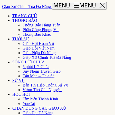
Giáo Xứ Chính Tòa Đà Nẵng
TRANG CHỦ
THÔNG BÁO
Thông Báo Hàng Tuần
Phân Công Phụng Vụ
Thông Báo Khác
THỜI SỰ
Giáo Hội Hoàn Vũ
Giáo Hội Việt Nam
Giáo Phận Đà Nẵng
Giáo Xứ Chính Toà Đà Nẵng
SỐNG LỜI CHÚA
5 phút Lời Chúa
Suy Niệm Truyền Giáo
Tản Mạn – Chia Sẻ
SỨ VỤ
Bản Tin Hiệp Thông Sứ Vụ
Vườn Thơ Cầu Nguyện
HỌC HỎI
Tìm hiểu Thánh Kinh
YouCat
CHÂN DUNG CÁC GIÁO XỨ
Giáo Hạt Đà Nẵng