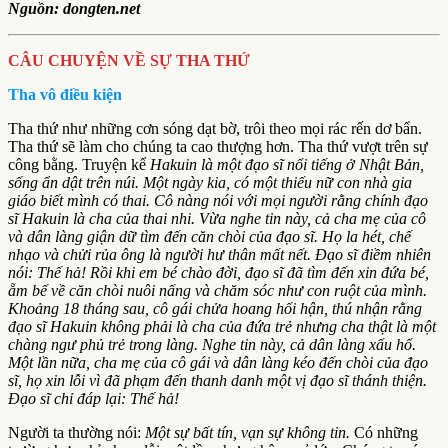
Nguồn: dongten.net
CÂU CHUYỆN VỀ SỰ THA THỨ
Tha vô điều kiện
Tha thứ như những cơn sóng dạt bờ, trôi theo mọi rác rến dơ bẩn.
Tha thứ sẽ làm cho chúng ta cao thượng hơn. Tha thứ vượt trên sự
công bằng. Truyện kể
Hakuin là một đạo sĩ nổi tiếng ở Nhật Bản,
sống ẩn dật trên núi. Một ngày kia, có một thiếu nữ con nhà gia
giáo biết mình có thai. Cô nàng nói với mọi người rằng chính đạo
sĩ Hakuin là cha của thai nhi. Vừa nghe tin này, cả cha mẹ của cô
và dân làng giận dữ tìm đến căn chòi của đạo sĩ. Họ la hét, chế
nhạo và chửi rủa ông là người hư thân mất nết. Đạo sĩ điềm nhiên
nói: Thế hả! Rồi khi em bé chào đời, đạo sĩ đã tìm đến xin đứa bé,
ẵm bế về căn chòi nuôi nấng và chăm sóc như con ruột của mình.
Khoảng 18 tháng sau, cô gái chửa hoang hối hận, thú nhận rằng
đạo sĩ Hakuin không phải là cha của đứa trẻ nhưng cha thật là một
chàng ngư phủ trẻ trong làng. Nghe tin này, cả dân làng xấu hổ.
Một lần nữa, cha mẹ của cô gái và dân làng kéo đến chòi của đạo
sĩ, họ xin lỗi vì đã phạm đến thanh danh một vị đạo sĩ thánh thiện.
Đạo sĩ chỉ đáp lại: Thế hả!
Người ta thường nói:
Một sự bất tín, vạn sự không tin.
Có những