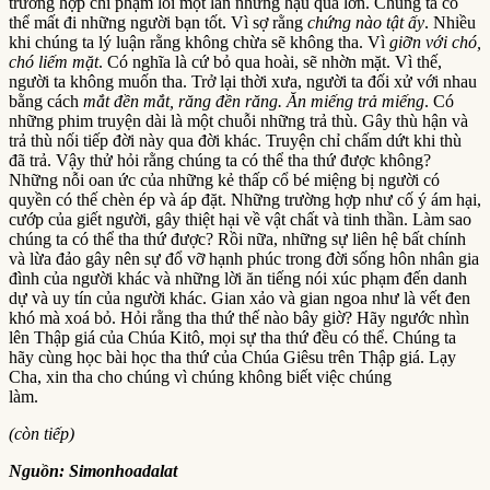
trường hợp chỉ phạm lỗi một lần nhưng hậu quả lớn. Chúng ta có
thể mất đi những người bạn tốt. Vì sợ rằng
chứng nào tật ấy
. Nhiều
khi chúng ta lý luận rằng không chừa sẽ không tha. Vì
giỡn với chó,
chó liếm mặt
. Có nghĩa là cứ bỏ qua hoài, sẽ nhờn mặt. Vì thế,
người ta không muốn tha. Trở lại thời xưa, người ta đối xử với nhau
bằng cách
mắt đền mắt, răng đền răng. Ăn miếng trả miếng
. Có
những phim truyện dài là một chuỗi những trả thù. Gây thù hận và
trả thù nối tiếp đời này qua đời khác. Truyện chỉ chấm dứt khi thù
đã trả. Vậy thử hỏi rằng chúng ta có thể tha thứ được không?
Những nỗi oan ức của những kẻ thấp cổ bé miệng bị người có
quyền có thế chèn ép và áp đặt. Những trường hợp như cố ý ám hại,
cướp của giết người, gây thiệt hại về vật chất và tinh thần. Làm sao
chúng ta có thể tha thứ được? Rồi nữa, những sự liên hệ bất chính
và lừa đảo gây nên sự đổ vỡ hạnh phúc trong đời sống hôn nhân gia
đình của người khác và những lời ăn tiếng nói xúc phạm đến danh
dự và uy tín của người khác. Gian xảo và gian ngoa như là vết đen
khó mà xoá bỏ. Hỏi rằng tha thứ thế nào bây giờ? Hãy ngước nhìn
lên Thập giá của Chúa Kitô, mọi sự tha thứ đều có thể. Chúng ta
hãy cùng học bài học tha thứ của Chúa Giêsu trên Thập giá. Lạy
Cha, xin tha cho chúng vì chúng không biết việc chúng
làm.
(còn tiếp)
Nguồn: Simonhoadalat