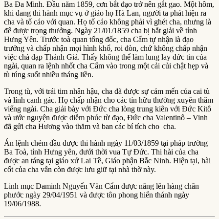
Ba Đa Minh. Đầu năm 1859, cơn bắt đạo trở nên gắt gao. Một hôm,
khi đang thi hành mục vụ ở giáo họ Hà Lan, người ta phát hiện ra
cha và tố cáo với quan. Họ tố cáo không phải vì ghét cha, nhưng là
để được trọng thưởng. Ngày 21/01/1859 cha bị bắt giải về tỉnh
Hưng Yên. Trước toà quan tổng đốc, cha Cẩm tự nhận là đạo
trưởng và chấp nhận mọi hình khổ, roi đòn, chứ không chấp nhận
việc chà đạp Thánh Giá. Thấy không thể làm lung lay đức tin của
ngài, quan ra lệnh nhốt cha Cẩm vào trong một cải củi chật hẹp và
tù túng suốt nhiều tháng liền.
Trong tù, với trái tim nhân hậu, cha đã được sự cảm mến của cai tù
và lính canh gác. Họ chấp nhận cho các tín hữu thường xuyên thăm
viếng ngài. Cha giải bày với Đức cha lòng trung kiên với Đức Kitô
và ước nguyện được diễm phúc từ đạo, Đức cha Valentinô – Vinh
đã gửi cha Hương vào thăm và ban các bí tích cho cha.
Án lệnh chém đầu được thi hành ngày 11/03/1859 tại pháp trường
Ba Toà, tỉnh Hưng yên, dưới thời vua Tự Đức. Thi hài của cha
được an táng tại giáo xứ Lai Tề, Giáo phận Bắc Ninh. Hiện tại, hài
cốt của cha vẫn còn được lưu giữ tại nhà thờ này.
Linh mục Đaminh Nguyển Văn Cẩm được nâng lên hàng chân
phước ngày 29/04/1951 và được tôn phong hiển thánh ngày
19/06/1988.