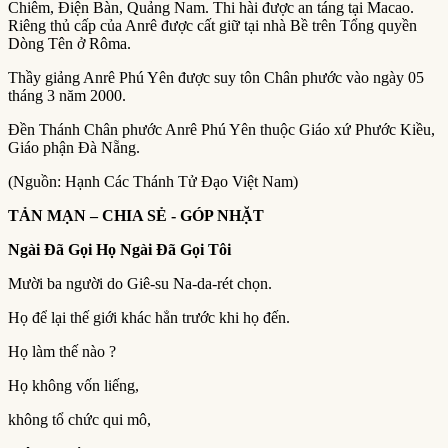
Chiêm, Điện Bàn, Quảng Nam. Thi hài được an táng tại Macao.
Riêng thủ cấp của Anrê được cất giữ tại nhà Bề trên Tổng quyền
Dòng Tên ở Rôma.
Thầy giảng Anrê Phú Yên được suy tôn Chân phước vào ngày 05
tháng 3 năm 2000.
Đền Thánh Chân phước Anrê Phú Yên thuộc Giáo xứ Phước Kiều,
Giáo phận Đà Nẵng.
(Nguồn: Hạnh Các Thánh Tử Đạo Việt Nam)
TẢN MẠN – CHIA SẺ ­- GÓP NHẶT
Ngài Đã Gọi Họ Ngài Đã Gọi Tôi
Mười ba người do Giê-su Na-da-rét chọn.
Họ để lại thế giới khác hẳn trước khi họ đến.
Họ làm thế nào ?
Họ không vốn liếng,
không tổ chức qui mô,