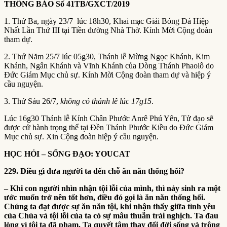
THÔNG BÁO Số 41TB/GXCT/2019
1. Thứ Ba, ngày 23/7 lúc 18h30, Khai mạc Giải Bóng Đá Hiệp
Nhất Lần Thứ III tại Tiền đường Nhà Thờ. Kính Mời Cộng đoàn
tham dự.
2. Thứ Năm 25/7 lúc 05g30, Thánh lễ Mừng Ngọc Khánh, Kim
Khánh, Ngân Khánh và Vĩnh Khánh của Dòng Thánh Phaolô do
Đức Giám Mục chủ sự. Kính Mời Cộng đoàn tham dự và hiệp ý
cầu nguyện.
3. Thứ Sáu 26/7,
không có thánh lễ lúc 17g15
.
Lúc 16g30 Thánh lễ Kính Chân Phước Anrê Phú Yên, Tử đạo sẽ
được cử hành trọng thể tại Đền Thánh Phước Kiều do Đức Giám
Mục chủ sự. Xin Cộng đoàn hiệp ý cầu nguyện.
HỌC HỎI – SỐNG ĐẠO: YOUCAT
229. Điều gì đưa người ta đến chỗ ăn năn thống hối?
– Khi con người nhìn nhận tội lỗi của mình, thì nảy sinh ra một
ước muốn trở nên tốt hơn, điều đó gọi là ăn năn thống hối.
Chúng ta đạt được sự ăn năn tội, khi nhận thấy giữa tình yêu
của Chúa và tội lỗi của ta có sự mâu thuẫn trái nghịch. Ta đau
lòng vì tội ta đã phạm. Ta quyết tâm thay đổi đời sống và trông