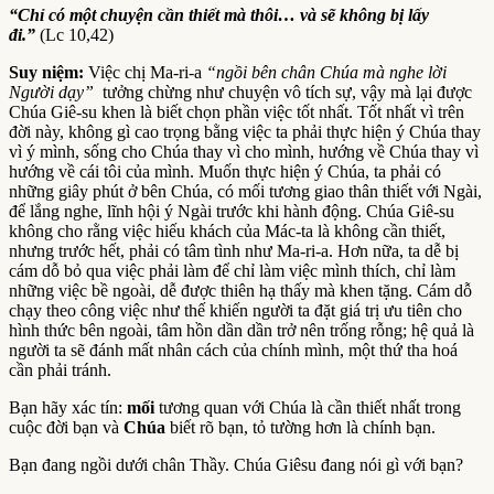
“Chỉ có một chuyện cần thiết mà thôi… và sẽ không bị lấy
đi.”
(Lc 10,42)
Suy niệm:
Việc chị Ma-ri-a
“ngồi bên chân Chúa mà nghe lời
Người dạy”
tưởng chừng như chuyện vô tích sự, vậy mà lại được
Chúa Giê-su khen là biết chọn phần việc tốt nhất. Tốt nhất vì trên
đời này, không gì cao trọng bằng việc ta phải thực hiện ý Chúa thay
vì ý mình, sống cho Chúa thay vì cho mình, hướng về Chúa thay vì
hướng về cái tôi của mình. Muốn thực hiện ý Chúa, ta phải có
những giây phút ở bên Chúa, có mối tương giao thân thiết với Ngài,
để lắng nghe, lĩnh hội ý Ngài trước khi hành động. Chúa Giê-su
không cho rằng việc hiếu khách của Mác-ta là không cần thiết,
nhưng trước hết, phải có tâm tình như Ma-ri-a. Hơn nữa, ta dễ bị
cám dỗ bỏ qua việc phải làm để chỉ làm việc mình thích, chỉ làm
những việc bề ngoài, dễ được thiên hạ thấy mà khen tặng. Cám dỗ
chạy theo công việc như thế khiến người ta đặt giá trị ưu tiên cho
hình thức bên ngoài, tâm hồn dần dần trở nên trống rỗng; hệ quả là
người ta sẽ đánh mất nhân cách của chính mình, một thứ tha hoá
cần phải tránh.
Bạn hãy xác tín:
mối
tương quan với Chúa là cần thiết nhất trong
cuộc đời bạn và
Chúa
biết rõ bạn, tỏ tường hơn là chính bạn.
Bạn đang ngồi dưới chân Thầy. Chúa Giêsu đang nói gì với bạn?