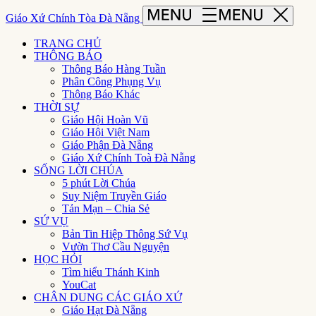
Giáo Xứ Chính Tòa Đà Nẵng
TRANG CHỦ
THÔNG BÁO
Thông Báo Hàng Tuần
Phân Công Phụng Vụ
Thông Báo Khác
THỜI SỰ
Giáo Hội Hoàn Vũ
Giáo Hội Việt Nam
Giáo Phận Đà Nẵng
Giáo Xứ Chính Toà Đà Nẵng
SỐNG LỜI CHÚA
5 phút Lời Chúa
Suy Niệm Truyền Giáo
Tản Mạn – Chia Sẻ
SỨ VỤ
Bản Tin Hiệp Thông Sứ Vụ
Vườn Thơ Cầu Nguyện
HỌC HỎI
Tìm hiểu Thánh Kinh
YouCat
CHÂN DUNG CÁC GIÁO XỨ
Giáo Hạt Đà Nẵng