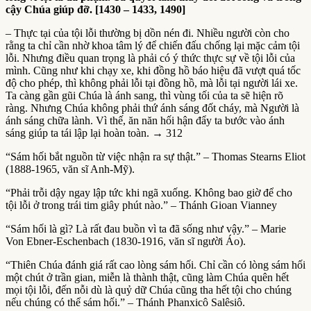
cậy Chúa giúp đỡ. [1430 – 1433, 1490]
– Thực tại của tội lỗi thường bị dồn nén đi. Nhiều người còn cho
rằng ta chỉ cần nhờ khoa tâm lý để chiến đấu chống lại mặc cảm tội
lỗi. Nhưng điều quan trọng là phải có ý thức thực sự về tội lỗi của
mình. Cũng như khi chạy xe, khi đồng hồ báo hiệu đã vượt quá tốc
độ cho phép, thì không phải lỗi tại đồng hồ, mà lỗi tại người lái xe.
Ta càng gần gũi Chúa là ánh sang, thì vùng tối của ta sẽ hiện rõ
ràng. Nhưng Chúa không phải thứ ánh sáng đốt cháy, mà Người là
ánh sáng chữa lành. Vì thế, ăn năn hối hận đẩy ta bước vào ánh
sáng giúp ta tái lập lại hoàn toàn. → 312
“Sám hối bắt nguồn từ việc nhận ra sự thật.” – Thomas Stearns Eliot
(1888-1965, văn sĩ Anh-Mỹ).
“Phải trỗi dậy ngay lập tức khi ngã xuống. Không bao giờ để cho
tội lỗi ở trong trái tim giây phút nào.” – Thánh Gioan Vianney
“Sám hối là gì? Là rất đau buồn vì ta đã sống như vậy.” – Marie
Von Ebner-Eschenbach (1830-1916, văn sĩ người Áo).
“Thiên Chúa đánh giá rất cao lòng sám hối. Chỉ cần có lòng sám hối
một chút ở trần gian, miễn là thành thật, cũng làm Chúa quên hết
mọi tội lỗi, đến nỗi dù là quỷ dữ Chúa cũng tha hết tội cho chúng
nếu chúng có thể sám hối.” – Thánh Phanxicô Salêsiô.