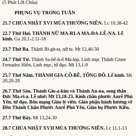
(5 Phút Lời Chúa)
PHỤNG VỤ TRONG TUẦN
21.7 CHÚA NHẬT XVI MÙA THƯỜNG NIÊN.
Lc 10,38-42
22.7 Thứ Hai. THÁNH NỮ MA-RI-A MA-ĐA-LÊ-NA. Lễ
kính.
Ga 20,1-2.11-18
23.7 Thứ Ba.
Thánh Bi-git-ta, nữ tu. Mt 12,46-50
24.7 Thứ Tư.
Thánh Sa-bê-li-ô Ma-lup, Linh mục Thánh Giuse
Fernadez Hiền, Linh mục, tử đạo. Mt 13,1-9
25.7 Thứ Năm. THÁNH GIA-CÔ-BÊ, TÔNG ĐỒ. Lễ kính.
Mt
20,20-28
26.7 Thứ Sáu. Thánh Gio-a-kim và Thánh An-na, song thân
Đức Ma-ri-a. Lễ nhớ; Mt 13,18-23. Kính chân phước Anrê Phú
Yên, tử đạo. Bổn mạng Giáo lý viên. Giáo phận hành hương về
Đền Thánh Chân Phước Anrê Phú Yên, Giáo họ Phước Kiều.
27.7 Thứ Bảy.
Mt 13,24-30
28.7 CHÚA NHẬT XVII MÙA THƯỜNG NIÊN.
Lc 11,1-13