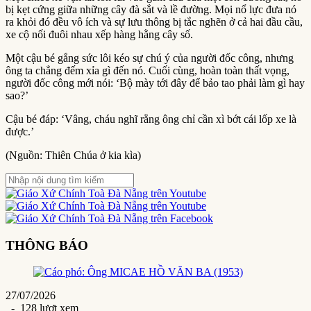
bị kẹt cứng giữa những cây đà sắt và lề đường. Mọi nổ lực đưa nó
ra khỏi đó đều vô ích và sự lưu thông bị tắc nghẽn ở cả hai đầu cầu,
xe cộ nối đuôi nhau xếp hàng hằng cây số.
Một cậu bé gắng sức lôi kéo sự chú ý của người đốc công, nhưng
ông ta chẳng đếm xỉa gì đến nó. Cuối cùng, hoàn toàn thất vọng,
người đốc công mới nói: ‘Bộ mày tới đây để bảo tao phải làm gì hay
sao?’
Cậu bé đáp: ‘Vâng, cháu nghĩ rằng ông chỉ cần xì bớt cái lốp xe là
được.’
(Nguồn: Thiên Chúa ở kia kìa)
THÔNG BÁO
27/07/2026
- 128 lượt xem