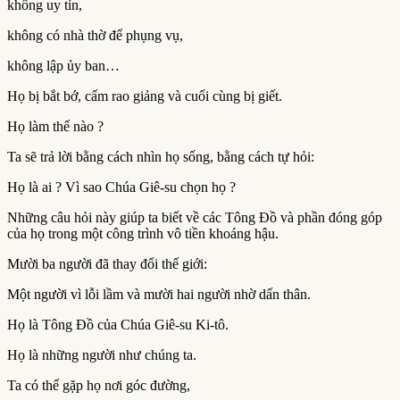
không uy tín,
không có nhà thờ để phụng vụ,
không lập ủy ban…
Họ bị bắt bớ, cấm rao giảng và cuối cùng bị giết.
Họ làm thế nào ?
Ta sẽ trả lời bằng cách nhìn họ sống, bằng cách tự hỏi:
Họ là ai ? Vì sao Chúa Giê-su chọn họ ?
Những câu hỏi này giúp ta biết về các Tông Đồ và phần đóng góp
của họ trong một công trình vô tiền khoáng hậu.
Mười ba người đã thay đổi thế giới:
Một người vì lỗi lầm và mười hai người nhờ dấn thân.
Họ là Tông Đồ của Chúa Giê-su Ki-tô.
Họ là những người như chúng ta.
Ta có thể gặp họ nơi góc đường,