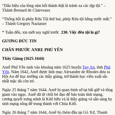
“Dấu hiệu của lòng sám hối thành thật là tránh xa các dịp tội.” –
Thánh Bernard de Clairveaux
“Thống hối là phép Rửa Tội thứ hai, phép Rửa tội bằng nước mắt.”
– Thánh Gregory Nazianze
* Tuần đến, xin mời suy nghĩ trước
230. Việc đền tội là gì?
GƯƠNG ĐỨC TIN
CHÂN PHƯỚC ANRE PHÚ YÊN
Thầy Giảng (1625-1644)
Anrê Phú Yên sinh vào khoảng năm 1625 huyện
Tuy An
, tỉnh
Phú
Yên
. Năm 1642, Anrê được linh mục Alexandre de Rhodes đưa ra
Hội An để học trường các thầy giảng, trở thành học viên xuất sắc
nhất mặc dù còn trẻ.
Ngày 25 tháng 7 năm 1644, Anrê bị quan binh sở tại bắt giữ và tống
giam vào ngục. Anrê đã từ chối bỏ đạo để bảo toàn tính mạng,
cương quyết xưng mình là Kitô hữu và là thầy giảng và sẵn sàng hy
sinh mạng sống để trung thành với Chúa Kitô.
Ngày 26 tháng 7 năm 1644, Anrê bị chém đầu tại Gò Xử, Thanh