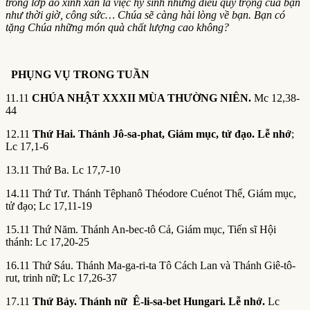
trong lớp áo xinh xắn là việc hy sinh những điều quý trọng của bạn
như thời giờ, công sức… Chúa sẽ càng hài lòng về bạn. Bạn có
tặng Chúa những món quà chất lượng cao không?
PHỤNG VỤ TRONG TUẦN
11.11
CHÚA NHẬT XXXII MÙA THƯỜNG NIÊN.
Mc 12,38-
44
12.11
Thứ Hai. Thánh Jô-sa-phat, Giám mục, tử đạo. Lễ nhớ
;
Lc 17,1-6
13.11 Thứ Ba. Lc 17,7-10
14.11 Thứ Tư. Thánh Têphanô Théodore Cuénot Thể, Giám mục,
tử đạo; Lc 17,11-19
15.11 Thứ Năm. Thánh An-bec-tô Cả, Giám mục, Tiến sĩ Hội
thánh: Lc 17,20-25
16.11 Thứ Sáu. Thánh Ma-ga-ri-ta Tô Cách Lan và Thánh Giê-tô-
rut, trinh nữ; Lc 17,26-37
17.11
Thứ Bảy. Thánh nữ Ê-li-sa-bet Hungari. Lễ nhớ.
Lc