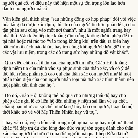
người quá cố, vì điều này thể hiện một sự tôn trọng lớn lao hơn
dành cho người quá cố”.
Văn kiện giải thích rằng “sau những động cơ hợp pháp” đối với việc
hỏa táng đã được xác định, thì “tro của người tín hữu phải để lại cho
tận phần sau cùng vào một nơi thánh”, như là một nghĩa trang hay
nhà thờ. Văn kiện tiếp tục khẳng định rằng không được phép để tro
tại nhà hoặc rải rác tro “vào trong không khí, trên đất, ra biển hay
bất cứ một cách nào khác, hay tro cũng không được lưu giữ trong
các vật lưu niệm, trong các đồ trang sức hay những đồ vật khác”.
“Qua việc chôn cất thân xác của người tín hữu, Giáo Hội khẳng
định niềm tin của mình vào sự phục sinh của thân xác, và có ý để
thể hiện rằng phẩm giá cao quí của thân xác con người như là một
phần toàn diện của con người nhân loại mà thân xác hình thành nên
một phần căn tính của họ”.
“Do đó, Giáo Hội không thể bỏ qua cho những thái độ hay cho
phép các nghi lễ có liên hệ đến những ý niệm sai lầm về sự chết,
chẳng hạn như coi sự chết như là sự hủy bỏ con người, hoặc là một
thời khắc trở về với Mẹ Thiên Nhiên hay vũ trụ”.
Thay vào đó, việc chôn cất trong một nghĩa trang hay một nơi thánh
khác “là đáp trả đủ cho lòng đạo đức và sự tôn trọng dành cho thân
xác của người tín hữu đã qua đời người mà qua Phép Rửa đã trở