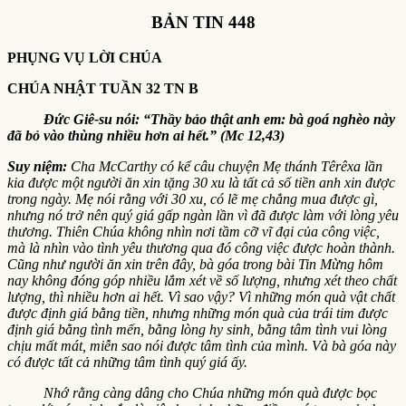
BẢN TIN 448
PHỤNG VỤ LỜI CHÚA
CHÚA NHẬT TUẦN 32 TN B
Đức Giê-su nói: “Thầy bảo thật anh em: bà goá nghèo này
đã bỏ vào thùng nhiều hơn ai hết.” (Mc 12,43)
Suy niệm:
Cha McCarthy có kể câu chuyện Mẹ thánh Têrêxa lần
kia được một người ăn xin tặng 30 xu là tất cả số tiền anh xin được
trong ngày. Mẹ nói rằng với 30 xu, có lẽ mẹ chẳng mua được gì,
nhưng nó trở nên quý giá gấp ngàn lần vì đã được làm với lòng yêu
thương. Thiên Chúa không nhìn nơi tầm cỡ vĩ đại của công việc,
mà là nhìn vào tình yêu thương qua đó công việc được hoàn thành.
Cũng như người ăn xin trên đây, bà góa trong bài Tin Mừng hôm
nay không đóng góp nhiều lắm xét về số lượng, nhưng xét theo chất
lượng, thì nhiều hơn ai hết. Vì sao vậy? Vì những món quà vật chất
được định giá bằng tiền, nhưng những món quà của trái tim được
định giá bằng tình mến, bằng lòng hy sinh, bằng tâm tình vui lòng
chịu mất mát, miễn sao nói được tâm tình của mình. Và bà góa này
có được tất cả những tâm tình quý giá ấy.
Nhớ rằng càng dâng cho Chúa những món quà được bọc