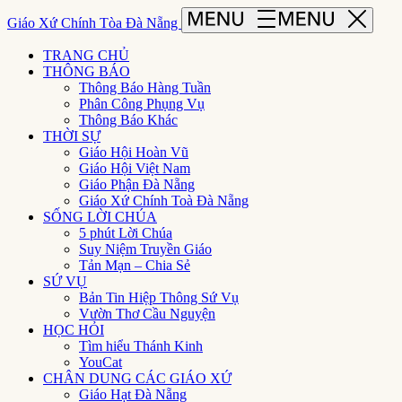
Giáo Xứ Chính Tòa Đà Nẵng
TRANG CHỦ
THÔNG BÁO
Thông Báo Hàng Tuần
Phân Công Phụng Vụ
Thông Báo Khác
THỜI SỰ
Giáo Hội Hoàn Vũ
Giáo Hội Việt Nam
Giáo Phận Đà Nẵng
Giáo Xứ Chính Toà Đà Nẵng
SỐNG LỜI CHÚA
5 phút Lời Chúa
Suy Niệm Truyền Giáo
Tản Mạn – Chia Sẻ
SỨ VỤ
Bản Tin Hiệp Thông Sứ Vụ
Vườn Thơ Cầu Nguyện
HỌC HỎI
Tìm hiểu Thánh Kinh
YouCat
CHÂN DUNG CÁC GIÁO XỨ
Giáo Hạt Đà Nẵng