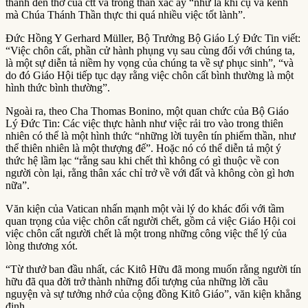
thành đền thờ của ctt và trong thân xác ấy “như là khí cụ và kênh
mà Chúa Thánh Thần thực thi quá nhiều việc tốt lành”.
Đức Hồng Y Gerhard Müller, Bộ Trưởng Bộ Giáo Lý Đức Tin viết:
“Việc chôn cất, phần cử hành phụng vụ sau cùng đối với chúng ta,
là một sự diễn tả niềm hy vọng của chúng ta về sự phục sinh”, “và
do đó Giáo Hội tiếp tục dạy rằng việc chôn cất bình thường là một
hình thức bình thường”.
Ngoài ra, theo Cha Thomas Bonino, một quan chức của Bộ Giáo
Lý Đức Tin: Các việc thực hành như việc rải tro vào trong thiên
nhiên có thể là một hình thức “những lời tuyên tín phiếm thần, như
thể thiên nhiên là một thượng đế”. Hoặc nó có thể diễn tả một ý
thức hệ lầm lạc “rằng sau khi chết thì không có gì thuộc về con
người còn lại, rằng thân xác chỉ trở về với đất và không còn gì hơn
nữa”.
Văn kiện của Vatican nhấn mạnh một vài lý do khác đối với tầm
quan trọng của việc chôn cất người chết, gồm cả việc Giáo Hội coi
việc chôn cất người chết là một trong những công việc thể lý của
lòng thương xót.
“Từ thưở ban đầu nhất, các Kitô Hữu đã mong muốn rằng người tín
hữu đã qua đời trở thành những đối tượng của những lời cầu
nguyện và sự tưởng nhớ của cộng đồng Kitô Giáo”, văn kiện khẳng
định.