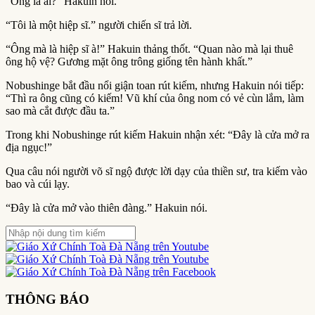
“Ông là ai?” Hakuin hỏi.
“Tôi là một hiệp sĩ.” người chiến sĩ trả lời.
“Ông mà là hiệp sĩ à!” Hakuin thảng thốt. “Quan nào mà lại thuê
ông hộ vệ? Gương mặt ông trông giống tên hành khất.”
Nobushinge bắt đầu nổi giận toan rút kiếm, nhưng Hakuin nói tiếp:
“Thì ra ông cũng có kiếm! Vũ khí của ông nom có vẻ cùn lắm, làm
sao mà cắt được đầu ta.”
Trong khi Nobushinge rút kiếm Hakuin nhận xét: “Ðây là cửa mở ra
địa ngục!”
Qua câu nói người võ sĩ ngộ được lời dạy của thiền sư, tra kiếm vào
bao và cúi lạy.
“Ðây là cửa mở vào thiên đàng.” Hakuin nói.
THÔNG BÁO