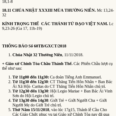
18,1-8
18.11
CHÚA NHẬT XXXIII MÙA THƯỜNG NIÊN.
Mc 13,24-
32
KÍNH TRỌNG THỂ CÁC THÁNH TỬ ĐẠO VIỆT NAM.
Lc
9,23-26 (Ga 17, 11b-19)
THÔNG BÁO Số 60TB/GXCT/2018
Chúa Nhật 32 Thường Niên
, 11/11/2018.
+ Giáo xứ Chính Tòa Chầu Thánh Thể.
Các Phiên Chầu lượt cụ
thể như sau:
Từ 11g00 đến 11g30:
Ca đoàn Tiếng Anh Emmanuel.
Từ 11g30 đến 12g30
: CT Thăng Tiến Hôn Nhân + Ban Bác
Ái Xã Hội- Caritas do CT Thăng Tiến Hôn Nhân chủ trì.
Từ 12g30 đến 13g30
: Hội Legio Mariae + Ban Bác Ái Vinh
Sơn do Hội Legio chủ trì.
Từ 13g30 đến 14g30
: Giới Trẻ + Giới Người Cha + Giới
Người Mẹ do Giới Trẻ chủ trì.
Thứ Năm 15/11/2018
, vào lúc 17g15, Thánh lễ Cầu Cho
Các Giáo Chức phục vụ tại Giáo xứ Chính Tòa nay đã qua