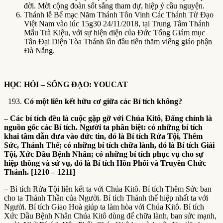
đời. Mời cộng đoàn sốt sắng tham dự, hiệp ý cầu nguyện.
Thánh lễ Bế mạc Năm Thánh Tôn Vinh Các Thánh Tử Đạo
Việt Nam vào lúc 15g30 24/11/2018, tại Trung Tâm Thánh
Mẫu Trà Kiệu, với sự hiện diện của Đức Tổng Giám mục
Tân Đại Diện Tòa Thánh lần đầu tiên thăm viếng giáo phận
Đà Nẵng.
HỌC HỎI – SỐNG ĐẠO: YOUCAT
Có một liên kết hữu cơ giữa các Bí tích không?
– Các bí tích đều là cuộc gặp gỡ với Chúa Kitô, Đấng chính là
nguồn gốc các Bí tích. Người ta phân biệt: có những bí tích
khai tâm dẫn đưa vào đức tin, đó là Bí tích Rửa Tội, Thêm
Sức, Thánh Thể; có những bí tích chữa lành, đó là Bí tích Giải
Tội, Xức Dầu Bệnh Nhân; có những bí tích phục vụ cho sự
hiệp thông và sứ vụ, đó là Bí tích Hôn Phối và Truyền Chức
Thánh. [1210 – 1211]
– Bí tích Rửa Tội liên kết ta với Chúa Kitô. Bí tích Thêm Sức ban
cho ta Thánh Thần của Người. Bí tích Thánh thể hiệp nhất ta với
Người. Bí tích Giao Hoà giúp ta làm hòa với Chúa Kitô. Bí tích
Xức Dầu Bệnh Nhân Chúa Kitô dùng để chữa lành, ban sức mạnh,