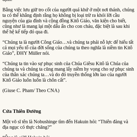
Bằng việc lưu giữ tro cốt của người quá khứ ở một nơi thánh, chúng
ta có thể khẳng định rằng họ không bị loại trừ ra khỏi lời cầu
nguyện của gia đình và cộng đồng Kitô Giáo, văn kiện cho biết,
cũng như là mang lại một dấu ấn cho con cháu, đặc biệt là sau khi
thế hệ kế tiếp đó qua đi.
“Chúng ta là người Công Giáo…và chúng ta phải nỗ lực để hiểu tất
cả mọi yếu tố của đời sống của chúng ta theo nghĩa là niềm tin Kitô
Giáo”, ĐHY Müller nói.
“Chúng ta tin vào sự phục sinh của Chúa Giêsu Kitô là Chúa của
chúng ta và chúng ta cũng mang lấy niềm hy vọng cho sự phục sinh
của thân xác chúng ta…và do đó truyền thống lớn lao của người
Kitô Giáo luôn luôn là chôn cất”.
(Giuse C. Pham/ Theo CNA)
Cửa Thiên Đường
Một võ sĩ tên là Nobushinge tìm đến Hakuin hỏi: “Thiên đàng và
địa ngục có thực chăng?”