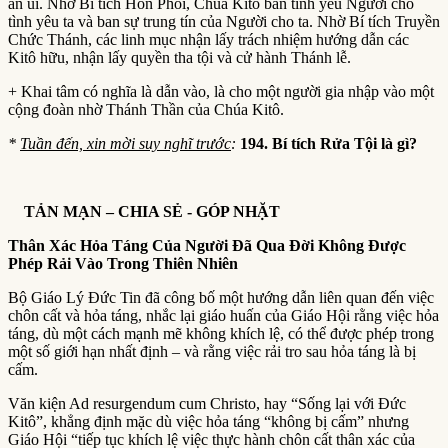
an ủi. Nhờ Bí tích Hôn Phối, Chúa Kitô ban tình yêu Người cho
tình yêu ta và ban sự trung tín của Người cho ta. Nhờ Bí tích Truyền
Chức Thánh, các linh mục nhận lấy trách nhiệm hướng dẫn các
Kitô hữu, nhận lấy quyền tha tội và cử hành Thánh lễ.
+ Khai tâm có nghĩa là dẫn vào, là cho một người gia nhập vào một
cộng đoàn nhờ Thánh Thần của Chúa Kitô.
*
Tuần đến, xin mời suy nghĩ trước
:
194. Bí tích Rửa Tội là gì?
TẢN MẠN – CHIA SẺ ­- GÓP NHẶT
Thân Xác Hỏa Táng Của Người Đã Qua Đời Không Được
Phép Rải Vào Trong Thiên Nhiên
Bộ Giáo Lý Đức Tin đã công bố một hướng dẫn liên quan đến việc
chôn cất và hỏa táng, nhắc lại giáo huấn của Giáo Hội rằng việc hỏa
táng, dù một cách mạnh mẽ không khích lệ, có thể được phép trong
một số giới hạn nhất định – và rằng việc rải tro sau hỏa táng là bị
cấm.
Văn kiện Ad resurgendum cum Christo, hay “Sống lại với Đức
Kitô”, khẳng định mặc dù việc hỏa táng “không bị cấm” nhưng
Giáo Hội “tiếp tục khích lệ việc thực hành chôn cất thân xác của