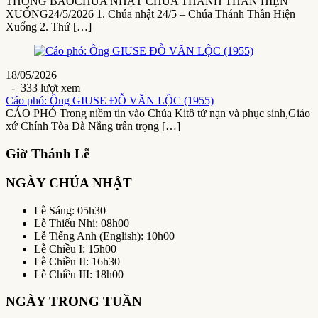
THÔNG BÁOCHÚA NHẬT CHÚA THÁNH THẦN HIỆN
XUỐNG24/5/2026 1. Chúa nhật 24/5 – Chúa Thánh Thần Hiện
Xuống 2. Thứ […]
18/05/2026
- 333 lượt xem
Cáo phó: Ông GIUSE ĐỖ VĂN LỘC (1955)
CÁO PHÓ Trong niềm tin vào Chúa Kitô tử nạn và phục sinh,Giáo
xứ Chính Tòa Đà Nẵng trân trọng […]
Giờ Thánh Lễ
NGÀY CHÚA NHẬT
Lễ Sáng: 05h30
Lễ Thiếu Nhi: 08h00
Lễ Tiếng Anh (English): 10h00
Lễ Chiều I: 15h00
Lễ Chiều II: 16h30
Lễ Chiều III: 18h00
NGÀY TRONG TUẦN