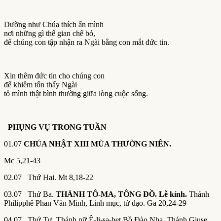
Dường như Chúa thích ẩn mình
nơi những gì thế gian chê bỏ,
để chúng con tập nhận ra Ngài bằng con mắt đức tin.
Xin thêm đức tin cho chúng con
để khiêm tốn thấy Ngài
tỏ mình thật bình thường giữa lòng cuộc sống.
PHỤNG VỤ TRONG TU
Ầ
N
01.07
CHÚA NHẬT XIII MÙA THƯỜNG NIÊN.
Mc 5,21-43
02.07 Thứ Hai. Mt 8,18-22
03.07 Thứ Ba.
THÁNH TÔ-MA, TÔNG ĐỒ. Lễ kính.
Thánh
Philipphê Phan Văn Minh, Linh mục, tử đạo. Ga 20,24-29
04.07 Thứ Tư. Thánh nữ Ê-li-sa-bet Bồ Đào Nha. Thánh Giuse