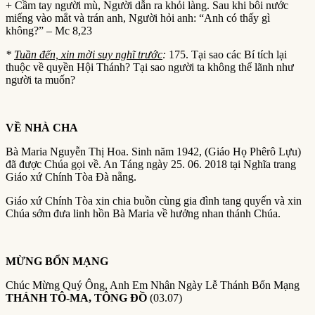
+ Cầm tay người mù, Người dẫn ra khỏi làng. Sau khi bôi nước
miếng vào mắt và trán anh, Người hỏi anh: “Anh có thấy gì
không?” – Mc 8,23
*
Tuần đến, xin mời suy nghĩ trước
:
175. Tại sao các Bí tích lại
thuộc về quyền Hội Thánh? Tại sao người ta không thể lãnh như
người ta muốn?
VỀ NHÀ CHA
Bà Maria Nguyễn Thị Hoa. Sinh năm 1942, (Giáo Họ Phêrô Lựu)
đã được Chúa gọi về. An Táng ngày 25. 06. 2018 tại Nghĩa trang
Giáo xứ Chính Tòa Đà nẵng.
Giáo xứ Chính Tòa xin chia buồn cùng gia đình tang quyến và xin
Chúa sớm đưa linh hồn Bà Maria về hưởng nhan thánh Chúa.
MỪNG BỔN MẠNG
Chúc Mừng Quý Ông, Anh Em Nhân Ngày Lễ Thánh Bổn Mạng
THÁNH TÔ-MA, TÔNG ĐỒ
(03.07)