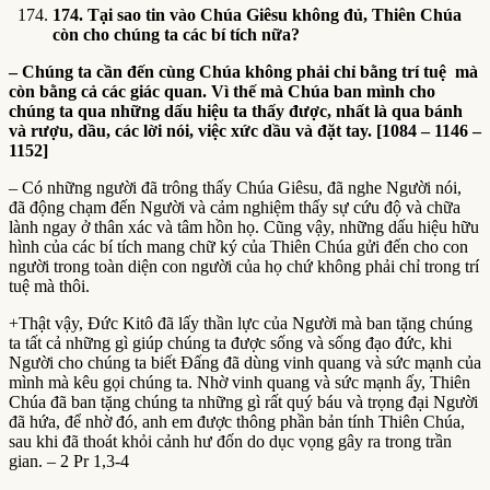
17
4
. Tại sao tin vào Chúa Giêsu không đủ, Thiên Chúa
còn cho chúng ta các bí tích nữa?
– Chúng ta cần đến cùng Chúa không phải chỉ bằng trí tuệ mà
còn bằng cả các giác quan. Vì thế mà Chúa ban mình cho
chúng ta qua những dấu hiệu ta thấy được, nhất là qua bánh
và rượu, dầu, các lời nói, việc xức dầu và đặt tay. [1084 – 1146 –
1152]
– Có những người đã trông thấy Chúa Giêsu, đã nghe Người nói,
đã động chạm đến Người và cảm nghiệm thấy sự cứu độ và chữa
lành ngay ở thân xác và tâm hồn họ. Cũng vậy, những dấu hiệu hữu
hình của các bí tích mang chữ ký của Thiên Chúa gửi đến cho con
người trong toàn diện con người của họ chứ không phải chỉ trong trí
tuệ mà thôi.
+Thật vậy, Đức Kitô đã lấy thần lực của Người mà ban tặng chúng
ta tất cả những gì giúp chúng ta được sống và sống đạo đức, khi
Người cho chúng ta biết Đấng đã dùng vinh quang và sức mạnh của
mình mà kêu gọi chúng ta. Nhờ vinh quang và sức mạnh ấy, Thiên
Chúa đã ban tặng chúng ta những gì rất quý báu và trọng đại Người
đã hứa, để nhờ đó, anh em được thông phần bản tính Thiên Chúa,
sau khi đã thoát khỏi cảnh hư đốn do dục vọng gây ra trong trần
gian. – 2 Pr 1,3-4