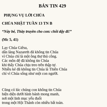
BẢN TIN 429
PHỤNG VỤ LỜI CHÚA
CHÚA NHẬT TUẦN
13
TN B
“Này bé, Thầy truyền cho con: chỗi dậy đi!”
(Mc 5, 41)
Lạy Chúa Giêsu,
dân làng Nazareth đã không tin Chúa
vì Chúa chỉ là một ông thợ thủ công.
Các môn đệ đã không tin Chúa
khi thấy Chúa chịu treo trên thập tự.
Nhiều kẻ đã không tin Chúa là Thiên Chúa
chỉ vì Chúa sống như một con người.
Cũng có lúc chúng con không tin Chúa
hiện diện dưới hình bánh mong manh,
nơi một linh mục yếu đuối
trong một Hội Thánh còn nhiều bất toàn.