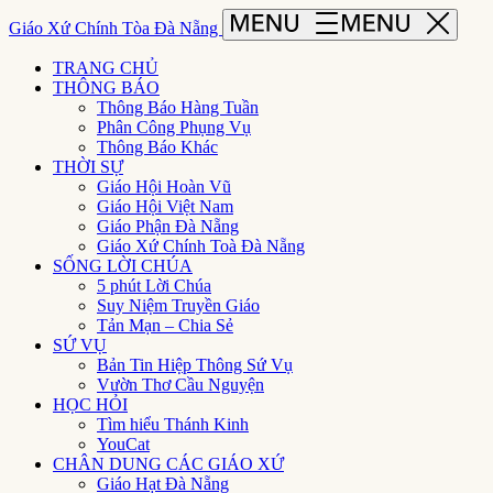
Giáo Xứ Chính Tòa Đà Nẵng
TRANG CHỦ
THÔNG BÁO
Thông Báo Hàng Tuần
Phân Công Phụng Vụ
Thông Báo Khác
THỜI SỰ
Giáo Hội Hoàn Vũ
Giáo Hội Việt Nam
Giáo Phận Đà Nẵng
Giáo Xứ Chính Toà Đà Nẵng
SỐNG LỜI CHÚA
5 phút Lời Chúa
Suy Niệm Truyền Giáo
Tản Mạn – Chia Sẻ
SỨ VỤ
Bản Tin Hiệp Thông Sứ Vụ
Vườn Thơ Cầu Nguyện
HỌC HỎI
Tìm hiểu Thánh Kinh
YouCat
CHÂN DUNG CÁC GIÁO XỨ
Giáo Hạt Đà Nẵng