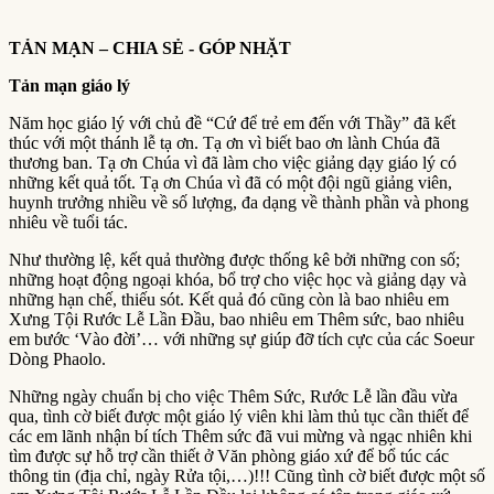
TẢN MẠN – CHIA SẺ ­- GÓP NHẶT
Tản mạn giáo lý
Năm học giáo lý với chủ đề “Cứ để trẻ em đến với Thầy” đã kết
thúc với một thánh lễ tạ ơn. Tạ ơn vì biết bao ơn lành Chúa đã
thương ban. Tạ ơn Chúa vì đã làm cho việc giảng dạy giáo lý có
những kết quả tốt. Tạ ơn Chúa vì đã có một đội ngũ giảng viên,
huynh trưởng nhiều về số lượng, đa dạng về thành phần và phong
nhiêu về tuổi tác.
Như thường lệ, kết quả thường được thống kê bởi những con số;
những hoạt động ngoại khóa, bổ trợ cho việc học và giảng dạy và
những hạn chế, thiếu sót. Kết quả đó cũng còn là bao nhiêu em
Xưng Tội Rước Lễ Lần Đầu, bao nhiêu em Thêm sức, bao nhiêu
em bước ‘Vào đời’… với những sự giúp đỡ tích cực của các Soeur
Dòng Phaolo.
Những ngày chuẩn bị cho việc Thêm Sức, Rước Lễ lần đầu vừa
qua, tình cờ biết được một giáo lý viên khi làm thủ tục cần thiết để
các em lãnh nhận bí tích Thêm sức đã vui mừng và ngạc nhiên khi
tìm được sự hỗ trợ cần thiết ở Văn phòng giáo xứ để bổ túc các
thông tin (địa chỉ, ngày Rửa tội,…)!!! Cũng tình cờ biết được một số