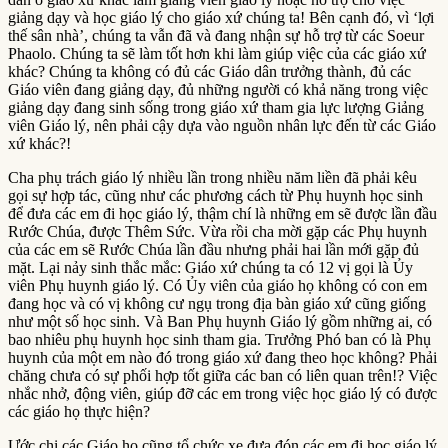
giảng dạy và học giáo lý cho giáo xứ chúng ta! Bên cạnh đó, vì ‘lợi
thế sân nhà’, chúng ta vẫn đã và đang nhận sự hỗ trợ từ các Soeur
Phaolo. Chúng ta sẽ làm tốt hơn khi làm giúp việc của các giáo xứ
khác? Chúng ta không có đủ các Giáo dân trưởng thành, đủ các
Giáo viên đang giảng dạy, đủ những người có khả năng trong việc
giảng dạy đang sinh sống trong giáo xứ tham gia lực lượng Giảng
viên Giáo lý, nên phải cậy dựa vào nguồn nhân lực đến từ các Giáo
xứ khác?!
Cha phụ trách giáo lý nhiều lần trong nhiều năm liền đã phải kêu
gọi sự hợp tác, cũng như các phương cách từ Phụ huynh học sinh
để đưa các em đi học giáo lý, thậm chí là những em sẽ được lần đầu
Rước Chúa, được Thêm Sức. Vừa rồi cha mời gặp các Phụ huynh
của các em sẽ Rước Chúa lần đầu nhưng phải hai lần mới gặp đủ
mặt. Lại nảy sinh thắc mắc: Giáo xứ chúng ta có 12 vị gọi là Ủy
viên Phụ huynh giáo lý. Có Ủy viên của giáo họ không có con em
đang học và có vị không cư ngụ trong địa bàn giáo xứ cũng giống
như một số học sinh. Và Ban Phụ huynh Giáo lý gồm những ai, có
bao nhiêu phụ huynh học sinh tham gia. Trưởng Phó ban có là Phụ
huynh của một em nào đó trong giáo xứ đang theo học không? Phải
chăng chưa có sự phối hợp tốt giữa các ban có liên quan trên!? Việc
nhắc nhở, động viên, giúp đỡ các em trong việc học giáo lý có được
các giáo họ thực hiện?
Ước chi các Giáo họ cũng tổ chức xe đưa đón các em đi học giáo lý