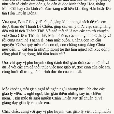
như vẫn tổ chức đưa đón giáo dân đi đọc kinh tháng Hoa, tháng
Mân Côi hay cầu kinh các đám tang mãi bên kia sông Hàn hoặc lên
tận Hòa Thuận Đông.
Vừa qua, Ban Giáo lý đã rất cố gắng khi tìm mọi cách để các em
được tham dự Thánh Lễ Chiều, giúp các em ý thức việc siêng năng
đến với bí tích Thánh Thể. Và nhà thờ đã là nơi các em trò chuyện
với Chúa Giêsu Thánh Thể. Mùa hè đến, các em nghỉ hè Giáo lý và
rồi cũng nghỉ hè Thánh lễ. Man mác buồn. Chẳng còn lời cầu
nguyện ‘Giêsu quý mến của con ơi, con chẳng xứng đáng Chúa
ngự đến,…’ cất lên từ những giọng trẻ thơ làm người lớn xúc động,
cũng phải lắng đọng, hồi tâm hoán cải?
Ước chi quý vị phụ huynh cũng dành thời gian đưa các em đi lễ và
dự lễ với các em để thôi thúc việc học giáo lý, đọc kinh của các em,
cùng bước đi trong hành trình đức tin của con cái.
Một khoảng thời gian nghỉ hè ngắn ngủi nhưng hữu ích cho các
giáo lý viên…: nghỉ ngơi, làm giàu thêm những suy tư, chiêm
niệm… kín múc từ suối nguồn Chân Thiện Mỹ để chuẩn bị và
giảng dạy giáo lý cho các em.
Chắc chắc, cùng với quý vị phụ huynh, các giáo lý viên cũng muốn