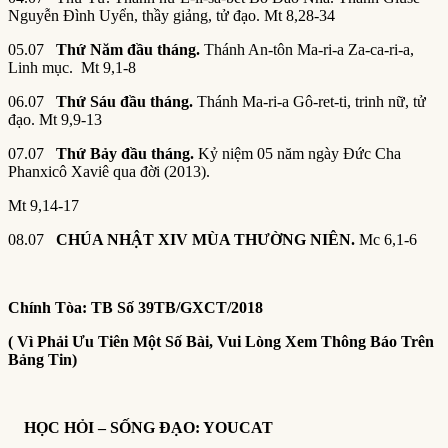
Nguyễn Đình Uyển, thầy giảng, tử đạo. Mt 8,28-34
05.07
Thứ Năm đầu tháng.
Thánh An-tôn Ma-ri-a Za-ca-ri-a,
Linh mục. Mt 9,1-8
06.07
Thứ Sáu đầu tháng.
Thánh Ma-ri-a Gô-ret-ti, trinh nữ, tử
đạo. Mt 9,9-13
07.07
Thứ Bảy đầu tháng.
Kỷ niệm 05 năm ngày Đức Cha
Phanxicô Xaviê qua đời (2013).
Mt 9,14-17
08.07
CHÚA NHẬT XIV MÙA THƯỜNG NIÊN.
Mc 6,1-6
Chính Tòa: TB Số 39TB/GXCT/2018
( Vì Phải Ưu Tiên Một Số Bài, Vui Lòng Xem Thông Báo Trên
Bảng Tin)
HỌC HỎI – SỐNG ĐẠO: YOUCAT