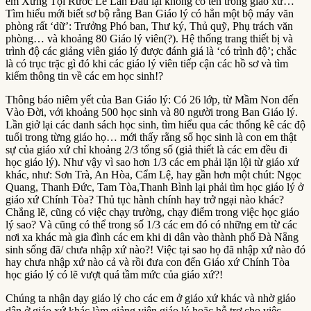
em Xưng Tội Rước Lễ Lần Đầu lại không có tên trong giáo xứ…
Tìm hiểu mới biết sơ bộ rằng Ban Giáo lý có hẳn một bộ máy văn
phòng rất ‘dữ’: Trưởng Phó ban, Thư ký, Thủ quỹ, Phụ trách văn
phòng… và khoảng 80 Giáo lý viên(?). Hệ thống trang thiết bị và
trình độ các giảng viên giáo lý được đánh giá là ‘có trình độ’; chắc
là có trục trặc gì đó khi các giáo lý viên tiếp cận các hồ sơ và tìm
kiếm thông tin về các em học sinh!?
Thông báo niêm yết của Ban Giáo lý: Có 26 lớp, từ Mầm Non đến
Vào Đời, với khoảng 500 học sinh và 80 người trong Ban Giáo lý.
Lần giở lại các danh sách học sinh, tìm hiểu qua các thống kê các độ
tuổi trong từng giáo họ… mới thấy rằng số học sinh là con em thật
sự của giáo xứ chỉ khoảng 2/3 tổng số (giả thiết là các em đều đi
học giáo lý). Như vậy vì sao hơn 1/3 các em phải lặn lội từ giáo xứ
khác, như: Sơn Trà, An Hòa, Cẩm Lệ, hay gần hơn một chút: Ngọc
Quang, Thanh Đức, Tam Tòa,Thanh Bình lại phải tìm học giáo lý ở
giáo xứ Chính Tòa? Thủ tục hành chính hay trở ngại nào khác?
Chẳng lẽ, cũng có việc chạy trường, chạy điểm trong việc học giáo
lý sao? Và cũng có thể trong số 1/3 các em đó có những em từ các
nơi xa khác mà gia đình các em khi di dân vào thành phố Đà Nẵng
sinh sống đã/ chưa nhập xứ nào?! Việc tại sao họ đã nhập xứ nào đó
hay chưa nhập xứ nào cả và rồi đưa con đến Giáo xứ Chính Tòa
học giáo lý có lẽ vượt quá tầm mức của giáo xứ?!
Chúng ta nhận dạy giáo lý cho các em ở giáo xứ khác và nhờ giáo
dân ở giáo xứ khác làm giảng viên giáo lý hoặc hỗ trợ cho việc