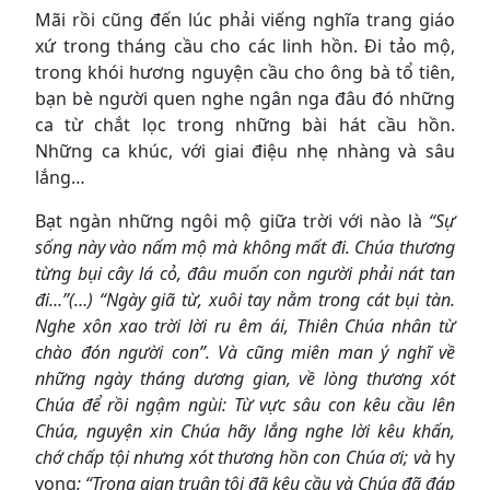
Mãi rồi cũng đến lúc phải viếng nghĩa trang giáo
xứ trong tháng cầu cho các linh hồn. Đi tảo mộ,
trong khói hương nguyện cầu cho ông bà tổ tiên,
bạn bè người quen nghe ngân nga đâu đó những
ca từ chắt lọc trong những bài hát cầu hồn.
Những ca khúc, với giai điệu nhẹ nhàng và sâu
lắng…
Bạt ngàn những ngôi mộ giữa trời với nào là
“Sự
sống này vào nấm mộ mà không mất đi. Chúa thương
từng bụi cây lá cỏ, đâu muốn con người phải nát tan
đi…”(…) “Ngày giã từ, xuôi tay nằm trong cát bụi tàn.
Nghe xôn xao trời lời ru êm ái, Thiên Chúa nhân từ
chào đón người con”. Và cũng miên man ý nghĩ về
những ngày tháng dương gian, về lòng thương xót
Chúa để rồi ngậm ngùi:
Từ vực sâu con kêu cầu lên
Chúa, nguyện xin Chúa hãy lắng nghe lời kêu khấn,
chớ chấp tội nhưng xót thương hồn con Chúa ơi
; và
hy
vọng
: “Trong gian truân tôi đã kêu cầu và Chúa đã đáp