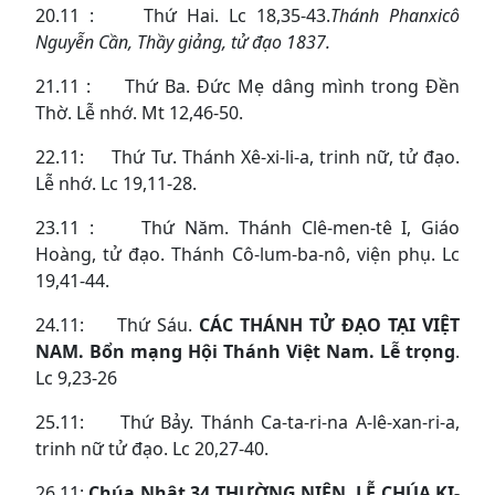
20.11 : Thứ Hai. Lc 18,35-43.
Thánh Phanxicô
Nguyễn Cần, Thầy giảng, tử đạo 1837.
21.11 : Thứ Ba. Đức Mẹ dâng mình trong Đền
Thờ. Lễ nhớ. Mt 12,46-50.
22.11: Thứ Tư. Thánh Xê-xi-li-a, trinh nữ, tử đạo.
Lễ nhớ. Lc 19,11-28.
23.11 : Thứ Năm. Thánh Clê-men-tê I, Giáo
Hoàng, tử đạo. Thánh Cô-lum-ba-nô, viện phụ. Lc
19,41-44.
24.11: Thứ Sáu.
CÁC THÁNH TỬ ĐẠO TẠI VIỆT
NAM. Bổn mạng Hội Thánh Việt Nam. Lễ trọng
.
Lc 9,23-26
25.11: Thứ Bảy. Thánh Ca-ta-ri-na A-lê-xan-ri-a,
trinh nữ tử đạo. Lc 20,27-40.
26.11:
Chúa Nhật 34 THƯỜNG NIÊN. LỄ CHÚA KI-