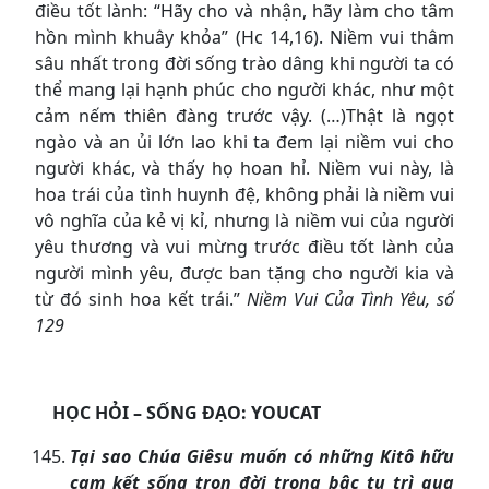
điều tốt lành: “Hãy cho và nhận, hãy làm cho tâm
hồn mình khuây khỏa” (Hc 14,16). Niềm vui thâm
sâu nhất trong đời sống trào dâng khi người ta có
thể mang lại hạnh phúc cho người khác, như một
cảm nếm thiên đàng trước vậy. (…)Thật là ngọt
ngào và an ủi lớn lao khi ta đem lại niềm vui cho
người khác, và thấy họ hoan hỉ. Niềm vui này, là
hoa trái của tình huynh đệ, không phải là niềm vui
vô nghĩa của kẻ vị kỉ, nhưng là niềm vui của người
yêu thương và vui mừng trước điều tốt lành của
người mình yêu, được ban tặng cho người kia và
từ đó sinh hoa kết trái.”
Niềm Vui Của Tình Yêu, số
129
HỌC HỎI – SỐNG ĐẠO: YOUCAT
Tại sao Chúa Giêsu muốn có những Kitô hữu
cam kết sống trọn đời trong bậc tu trì qua