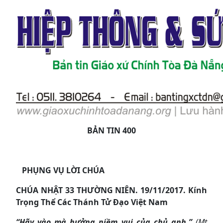
BẢN TIN 400
PHỤNG VỤ LỜI CHÚA
CHÚA NHẬT
33
THƯỜNG NIÊN.
19
/
11
/2017
. Kính
Trọng Thể Các Thánh Tử Đạo Việt Nam
“Hãy vào mà hưởng niềm vui của chủ anh.”
(Mt