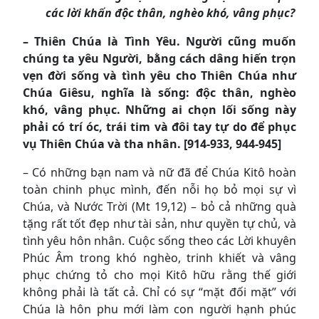
các lời khấn độc thân, nghèo khó, vâng phục?
– Thiên Chúa là Tình Yêu. Người cũng muốn
chúng ta yêu Người, bằng cách dâng hiến trọn
vẹn đời sống và tình yêu cho Thiên Chúa như
Chúa Giêsu, nghĩa là sống: độc thân, nghèo
khó, vâng phục. Những ai chọn lối sống này
phải có trí óc, trái tim và đôi tay tự do để phục
vụ Thiên Chúa và tha nhân. [914-933, 944-945]
– Có những bạn nam và nữ đã để Chúa Kitô hoàn
toàn chinh phục mình, đến nỗi họ bỏ mọi sự vì
Chúa, và Nước Trời (Mt 19,12) – bỏ cả những quà
tặng rất tốt đẹp như tài sản, như quyền tự chủ, và
tình yêu hôn nhân. Cuộc sống theo các Lời khuyên
Phúc Âm trong khó nghèo, trinh khiết và vâng
phục chứng tỏ cho mọi Kitô hữu rằng thế giới
không phải là tất cả. Chỉ có sự “mặt đối mặt” với
Chúa là hôn phu mới làm con người hạnh phúc