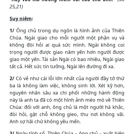
25,21)
Suy niệm
:
1/
Ông chủ trong dụ ngôn là hình ảnh của Thiên
Chúa. Ngài giao cho mỗi người một phận vụ và
không đòi hỏi ai quá sức mình. Ngài không coi
trọng người được giao năm yến hơn người được
giao một yến. Tài sản Ngài có bao nhiêu, Ngài giao
tất cả. Hết sức tin tưởng, Ngài lên đường đi xa.
2/
Có vẻ như cái lỗi lớn nhất của người đầy tớ thứ
ba là không làm việc, không sinh lời. Xét kỹ hơn,
nguyên nhân sâu xa chi phối những hành động
này là anh ta đã có một hình ảnh méo mó về Thiên
Chúa: đối với anh, ông chủ là một người hà khắc,
đòi hỏi, gặt chỗ không gieo, thu nơi không vãi.
Anh sợ hãi chứ không yêu mến.
3/
Ngày tính sổ, Thiên Chúa – ông chủ – xuất hiện