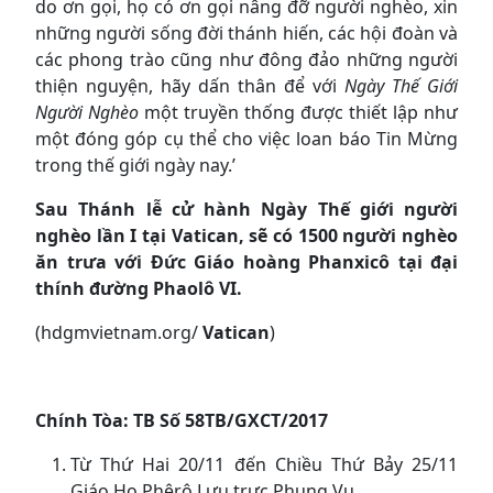
do ơn gọi, họ có ơn gọi nâng đỡ người nghèo, xin
những người sống đời thánh hiến, các hội đoàn và
các phong trào cũng như đông đảo những người
thiện nguyện, hãy dấn thân để với
Ngày Thế Giới
Người Nghèo
một truyền thống được thiết lập như
một đóng góp cụ thể cho việc loan báo Tin Mừng
trong thế giới ngày nay.’
Sau Thánh lễ cử hành Ngày Thế giới người
nghèo lần I tại Vatican, sẽ có 1500 người nghèo
ăn trưa với Đức Giáo hoàng Phanxicô tại đại
thính đường Phaolô VI.
(hdgmvietnam.org/
Vatican
)
Chính Tòa: TB Số 58TB/GXCT/2017
Từ Thứ Hai 20/11 đến Chiều Thứ Bảy 25/11
Giáo Họ Phêrô Lựu trực Phụng Vụ.