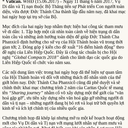
*
Vatican.
WHĐ (15.06.2017) – Ngày 11 tháng 6 năm 2017, Vụ
Di dân và Tị nạn thuộc Bộ Thăng tiến sự Phát triển Con người toàn
diện, vừa được Đức Thánh Cha thành lập đầu năm nay, đã khai mạc
hai ngày họp tại trụ sở của Bộ.
Mục đích của hai ngày họp nhằm thực hiện hai công tác tham mưu
về di dân: 1. Tập hợp một cái nhìn toàn cảnh về hiện trạng di dân
toàn cầu và những ảnh hưởng toàn diện để giúp Đức Thánh Cha
Phanxicô định hướng cho sứ vụ của Hội Thánh hoàn vũ trong thời
gian tới; 2. Đóng góp ý kiến cho đề xuất “16 điểm hành động” theo
đề nghị của Liên Hiệp Quốc. Đây là công tác chuẩn bị cho Hội
nghị
“Global Compacts 2018”
dành cho lãnh đạo các quốc gia do
Liên Hiệp Quốc tổ chức vào năm sau.
Các nội dung làm việc trong hai ngày họp đã thể hiện sự quan tâm
của Hội Thánh hoàn vũ đối với những thách đố nhân sinh của thế
giới hôm nay. Đức Thánh Cha Phanxicô cũng đã phê duyệt và sẽ
chính thức khai mạc chương trình 2 năm của Caritas Quốc tế mang
tên
“Sharing journey”
nhằm cổ võ xây dựng một thế giới của “văn
hoá gặp gỡ”, ưu tiên xây dựng nền văn hoá gặp gỡ những người di
dân và tị nạn – những người đang bị bỏ rơi và loại trừ bởi quyền lợi
kinh tế và ích lợi chính trị của nhiều quốc gia.
Chương trình họp đã khép lại nhưng mở ra một kế hoạch hoạt động
mới cho Vụ Di dân và Tị nạn với mạng lưới nhân sự tham mưu và