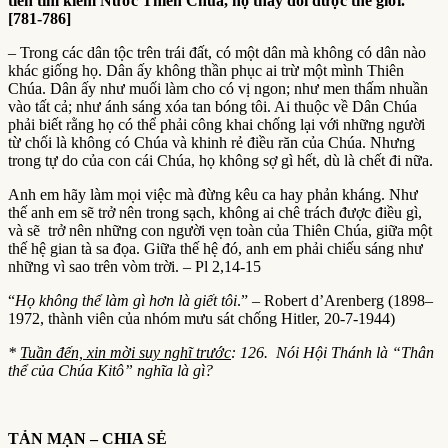
tiên tìm kiếm Nước Thiên Chúa, họ thay đổi được thế giới.
[781-786]
– Trong các dân tộc trên trái đất, có một dân mà không có dân nào
khác giống họ. Dân ấy không thần phục ai trừ một mình Thiên
Chúa. Dân ấy như muối làm cho có vị ngon; như men thấm nhuần
vào tất cả; như ánh sáng xóa tan bóng tôi. Ai thuộc về Dân Chúa
phải biết rằng họ có thể phải công khai chống lại với những người
từ chối là không có Chúa và khinh rẻ điều răn của Chúa. Nhưng
trong tự do của con cái Chúa, họ không sợ gì hết, dù là chết đi nữa.
Anh em hãy làm mọi việc mà đừng kêu ca hay phản kháng. Như
thế anh em sẽ trở nên trong sạch, không ai chê trách được điều gì,
và sẽ trở nên những con người vẹn toàn của Thiên Chúa, giữa một
thế hệ gian tà sa đọa. Giữa thế hệ đó, anh em phải chiếu sáng như
những vì sao trên vòm trời. – Pl 2,14-15
“
Họ không thể làm gì hơn là giết tôi
.” – Robert d’Arenberg (1898–
1972, thành viên của nhóm mưu sát chống Hitler, 20-7-1944)
*
Tuần đến, xin mời suy nghĩ trước
: 126. Nói Hội Thánh là “Thân
thể của Chúa Kitô” nghĩa là gì?
TẢN MẠN – CHIA SẺ