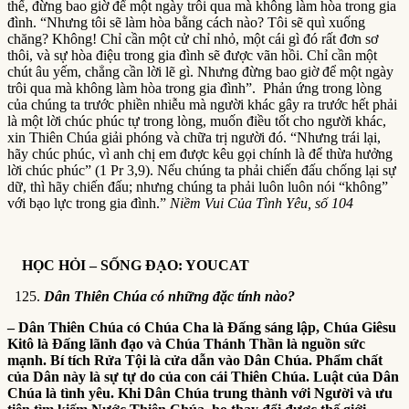
thế, đừng bao giờ để một ngày trôi qua mà không làm hòa trong gia
đình. “Nhưng tôi sẽ làm hòa bằng cách nào? Tôi sẽ quì xuống
chăng? Không! Chỉ cần một cử chỉ nhỏ, một cái gì đó rất đơn sơ
thôi, và sự hòa điệu trong gia đình sẽ được vãn hồi. Chỉ cần một
chút âu yếm, chẳng cần lời lẽ gì. Nhưng đừng bao giờ để một ngày
trôi qua mà không làm hòa trong gia đình”. Phản ứng trong lòng
của chúng ta trước phiền nhiễu mà người khác gây ra trước hết phải
là một lời chúc phúc tự trong lòng, muốn điều tốt cho người khác,
xin Thiên Chúa giải phóng và chữa trị người đó. “Nhưng trái lại,
hãy chúc phúc, vì anh chị em được kêu gọi chính là để thừa hưởng
lời chúc phúc” (1 Pr 3,9). Nếu chúng ta phải chiến đấu chống lại sự
dữ, thì hãy chiến đấu; nhưng chúng ta phải luôn luôn nói “không”
với bạo lực trong gia đình.”
Niềm Vui Của Tình Yêu, số 104
HỌC HỎI – SỐNG ĐẠO: YOUCAT
Dân Thiên Chúa có những đặc tính nào?
– Dân Thiên Chúa có Chúa Cha là Đấng sáng lập, Chúa Giêsu
Kitô là Đấng lãnh đạo và Chúa Thánh Thần là nguồn sức
mạnh. Bí tích Rửa Tội là cửa dẫn vào Dân Chúa. Phẩm chất
của Dân này là sự tự do của con cái Thiên Chúa. Luật của Dân
Chúa là tình yêu. Khi Dân Chúa trung thành với Người và ưu