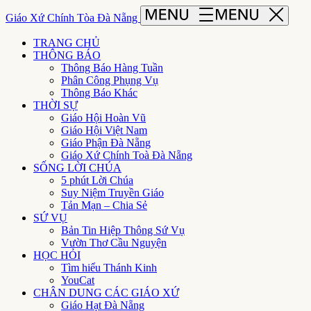
Giáo Xứ Chính Tòa Đà Nẵng
TRANG CHỦ
THÔNG BÁO
Thông Báo Hàng Tuần
Phân Công Phụng Vụ
Thông Báo Khác
THỜI SỰ
Giáo Hội Hoàn Vũ
Giáo Hội Việt Nam
Giáo Phận Đà Nẵng
Giáo Xứ Chính Toà Đà Nẵng
SỐNG LỜI CHÚA
5 phút Lời Chúa
Suy Niệm Truyền Giáo
Tản Mạn – Chia Sẻ
SỨ VỤ
Bản Tin Hiệp Thông Sứ Vụ
Vườn Thơ Cầu Nguyện
HỌC HỎI
Tìm hiểu Thánh Kinh
YouCat
CHÂN DUNG CÁC GIÁO XỨ
Giáo Hạt Đà Nẵng