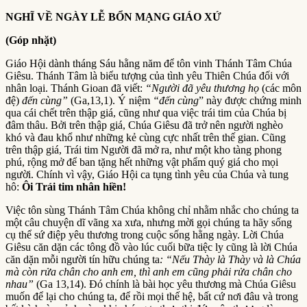
NGHĨ VỀ NGÀY LỄ BỔN MẠNG GIÁO XỨ
(Góp nhặt)
Giáo Hội dành tháng Sáu hằng năm để tôn vinh Thánh Tâm Chúa
Giêsu. Thánh Tâm là biểu tượng của tình yêu Thiên Chúa đối với
nhân loại. Thánh Gioan đã viết:
“Người đã yêu thương họ
(các môn
đệ)
đến cùng”
(Ga,13,1). Ý niệm
“đến cùng
” này được chứng minh
qua cái chết trên thập giá, cũng như qua việc trái tim của Chúa bị
đâm thâu. Bởi trên thập giá, Chúa Giêsu đã trở nên người nghèo
khó và đau khổ như những kẻ cùng cực nhất trên thế gian. Cũng
trên thập giá, Trái tim Người đã mở ra, như một kho tàng phong
phú, rộng mở để ban tặng hết những vật phẩm quý giá cho mọi
người. Chính vì vậy, Giáo Hội ca tụng tình yêu của Chúa và tung
hô:
Ôi Trái tim nhân hiền!
Việc tôn sùng Thánh Tâm Chúa không chỉ nhằm nhắc cho chúng ta
một câu chuyện dĩ vãng xa xưa, nhưng mời gọi chúng ta hãy sống
cụ thể sứ điệp yêu thương trong cuộc sống hằng ngày. Lời Chúa
Giêsu căn dặn các tông đồ vào lúc cuối bữa tiệc ly cũng là lời Chúa
căn dặn mỗi người tín hữu chúng ta
: “Nếu Thày là Thày và là Chúa
mà còn rửa chân cho anh em, thì anh em cũng phải rửa chân cho
nhau”
(Ga 13,14). Đó chính là bài học yêu thương mà Chúa Giêsu
muốn để lại cho chúng ta, để rồi mọi thế hệ, bất cứ nơi đâu và trong