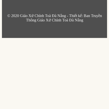
© 2020 Giáo Xứ Chính Toà Đà Nẵng - Thiết kế: Ban Truyền
Thông Giáo Xứ Chính Toà Đà Nẵng