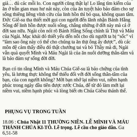
giả… đủ các mối lo. Con người cũng thật lạ! Lo lắng tìm kiếm của
ăn ở trần gian mau hư nát này, còn của ăn tuyệt hảo bảo đảm cho sự
sống thiêng liêng vĩnh cửu của linh hồn thì bỏ qua, không quan tâm.
Đức Giê-su tha thiết mời gọi con người đến lãnh nhận Bánh Hằng
Sống để linh hồn được nuôi sống, chẳng những ở đời này mà cả ở
đời sau nữa. Ngài còn nói rõ Bánh Hằng Sống chính là Thịt và Máu
của Ngài. Mạc khải đó thiết yếu đến nỗi cho dù người ta bị “sốc” vì
“làm sao ông này có thể cho chúng ta ăn thịt ông ấy được”, dù các
môn đệ cảm thấy điều đó thật chướng tai và bỏ Thầy mà đi, Ngài
vẫn quả quyết Mình và Máu Ngài là của ăn nuôi dưỡng thân-tâm và
là bảo đảm sự sống đời đời.
Bạn có tin rằng Mình và Máu Chúa Giê-su là bảo chứng của tình
yêu, là lương thực không thể thiếu đối với đời sống thân-tâm của
bạn, của con người không? Mời bạn nhớ lại niềm vui, niềm hạnh
phúc trong ngày đầu tiên được rước Chúa, để từ đó làm mới lại
niềm vui, niềm hạnh phúc và lòng biết ơn Chúa Giêsu thánh thể.
PHỤNG VỤ TRONG TUẦN
18.06 :
Chúa Nhật 11 THƯỜNG NIÊN. LỄ MÌNH VÀ MÁU
THÁNH CHÚA KI-TÔ. Lễ trọng. Lễ cầu cho giáo dân.
Ga
6,51-58