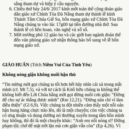
sắng tham dự và hiệp ý cầu nguyện.
Chiều thứ bảy 24/6/ 2017 kính mời toàn thể cộng đoàn giáo
dân giáo xứ Chính Tòa Đà Nẵng tham dự thánh lễ kính
Thánh Tâm Chúa Giê Su, bổn mạng giáo xứ Chính Tòa Đà
Nẵng chúng ta vào lúc 17g00 tại tiền đường nhà thờ. Sau
thánh lễ có liên hoan, văn nghệ và xổ số.
Mời trưởng phó 12 giáo họ và các giới ban ngành đoàn thể
đến văn phòng giáo xứ nhận thông báo bổ sung về lễ bổn
mạng giáo xứ.
GIÁO HUẤN
(Trích
Niềm Vui Của Tình Yêu
)
Không nóng giận không nuôi hận thù
“Tin mừng mời gọi chúng ta tốt hơn hết hãy nhìn cái xà trong mắt
mình (cf. Mt 7,5), và với tư cách là Kitô hữu chúng ta không thể
không biết đến Lời Chúa hằng mời gọi đừng nuôi cơn giận: “Đừng
để cho sự ác thắng được mình” (Rm 12,21). “Đừng nản chí vì làm
điều thiện” (Gl 6,9). Việc chúng ta đột nhiên cảm thấy một nỗi oán
hận hung hăng chực trào lên, đó là một chuyện; còn việc chúng ta
có ưng thuận và dung dưỡng nó thường xuyên trong tâm hồn mình
hay không, thì đó là một chuyện khác: “Anh em nổi nóng ư? Đừng
phạm tội; chớ để mặt trời lặn mà cơn giận vẫn còn” (Ep 4,26). Vì