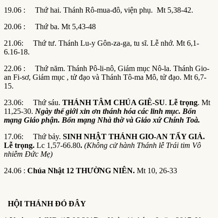
19.06 : Thứ hai. Thánh Rô-mua-đô, viện phụ. Mt 5,38-42.
20.06 : Thứ ba. Mt 5,43-48
21.06: Thứ tư. Thánh Lu-y Gôn-za-ga, tu sĩ. Lễ nhớ. Mt 6,1-
6.16-18.
22.06 : Thứ năm. Thánh Pô-li-nô, Giám mục Nô-la. Thánh Gio-
an Fi-sơ, Giám mục , tử đạo và Thánh Tô-ma Mô, tử đạo. Mt 6,7-
15.
23.06: Thứ sáu.
THÁNH TÂM CHÚA GIÊ-SU
.
Lễ trọng
. Mt
11,25-30.
Ngày thế giới xin ơn thánh hóa các linh mục. Bổn
mạng Giáo phận. Bổn mạng Nhà thờ và Giáo xứ Chính Toà.
17.06: Thứ bảy.
SINH NHẬT THÁNH GIO-AN TẨY GIẢ.
Lễ trọng.
Lc 1,57-66.80
.
(Không cử hành Thánh lễ Trái tim Vô
nhiễm Đức Mẹ)
24.06 :
Chúa Nhật 12 THƯỜNG NIÊN.
Mt 10, 26-33
HỘI THÁNH ĐÓ ĐÂY