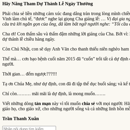
Hãy Năng Tham Dự Thánh Lễ Ngày Thường
Phải chia sẻ liền những cảm xúc đang dâng tràn trong lòng mình chi
Vinh làm chủ tế, “đươc” nghe lại giọng Cha giảng lễ: …
Vị đại gia 
câu trả lời ngắn gọn của ông, đã làm bất ngờ người nghe: “Tôi cầ
Cha ơi! Con thấm sâu và thấm đậm những lời giảng của Cha. Bởi vì: N
dự thánh lễ chiều hàng ngày.
Còn Chủ Nhật, con sẽ dạy Anh Văn cho thanh thiếu niên nghèo ham 
Thế mà… cơn bạo bệnh cuối năm 2015 đã “cuốn” trôi tất cả dự định 
người.
Thời gian… đếm ngược???!!!
Tạ ơn Chúa Mẹ, như dự định, con đã đi tập thể dục buổi sáng; và kể
Chỉ còn……… mãi mãi là dự định, là mong muốn…….
Viết những dòng
tản mạn
này vì tôi muốn
chia sẻ
với mọi người: Hãy
giáo họ, cho giáo xứ, cho những người sống và cả những linh hồn mồ
Trần Thanh Xuân