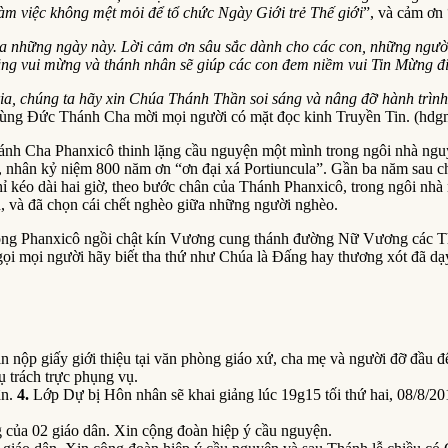
àm việc không mệt mỏi để tổ chức Ngày Giới trẻ Thế giới
”, và cảm ơn 
ủa những ngày này. Lời cảm ơn sâu sắc dành cho các con, những ngườ
cũng vui mừng và thánh nhân sẽ giúp các con đem niềm vui Tin Mừng đ
a, chúng ta hãy xin Chúa Thánh Thần soi sáng và nâng đỡ hành trình c
 cùng Đức Thánh Cha mời mọi người có mặt đọc kinh Truyền Tin. (hdg
ánh Cha Phanxicô thinh lặng cầu nguyện một mình trong ngôi nhà nguy
 nhân kỷ niệm 800 năm ơn “ơn đại xá Portiuncula”. Gần ba năm sau c
ỉ kéo dài hai giờ, theo bước chân của Thánh Phanxicô, trong ngôi nhà
 và đã chọn cái chết nghèo giữa những người nghèo.
dòng Phanxicô ngồi chật kín Vương cung thánh đường Nữ Vương các Th
ọi mọi người hãy biết tha thứ như Chúa là Đấng hay thương xót đã dạ
n nộp giấy giới thiệu tại văn phòng giáo xứ, cha mẹ và người đỡ đầu đế
 trách trực phụng vụ.
ân.
4.
Lớp Dự bị Hôn nhân sẽ khai giảng lúc 19g15 tối thứ hai, 08/8/20
 của 02 giáo dân. Xin cộng đoàn hiệp ý cầu nguyện.