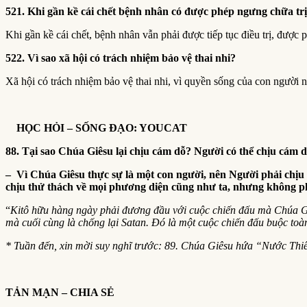
521. Khi gần kề cái chết bệnh nhân có được phép ngưng chữa tr
Khi gần kề cái chết, bệnh nhân vẫn phải được tiếp tục điều trị, được
522. Vì sao xã hội có trách nhiệm bảo vệ thai nhi?
Xã hội có trách nhiệm bảo vệ thai nhi, vì quyền sống của con người ng
HỌC HỎI – SỐNG ĐẠO: YOUCAT
88. Tại sao Chúa Giêsu lại chịu cám dỗ? Người có thể chịu cám 
– Vì Chúa Giêsu thực sự là một con người, nên Người phải chịu
chịu thử thách về mọi phương diện cũng như ta, nhưng không phạ
“
Kitô hữu hàng ngày phải đương đầu với cuộc chiến đấu mà Chúa Giês
mà cuối cùng là chống lại Satan. Đó là một cuộc chiến đấu buộc toàn 
* Tuần đến, xin mời suy nghĩ trước: 89. Chúa Giêsu hứa “Nước Th
TẢN MẠN – CHIA SẺ