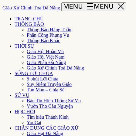
Giáo Xứ Chính Tòa Đà Nẵng
TRANG CHỦ
THÔNG BÁO
Thông Báo Hàng Tuần
Phân Công Phụng Vụ
Thông Báo Khác
THỜI SỰ
Giáo Hội Hoàn Vũ
Giáo Hội Việt Nam
Giáo Phận Đà Nẵng
Giáo Xứ Chính Toà Đà Nẵng
SỐNG LỜI CHÚA
5 phút Lời Chúa
Suy Niệm Truyền Giáo
Tản Mạn – Chia Sẻ
SỨ VỤ
Bản Tin Hiệp Thông Sứ Vụ
Vườn Thơ Cầu Nguyện
HỌC HỎI
Tìm hiểu Thánh Kinh
YouCat
CHÂN DUNG CÁC GIÁO XỨ
Giáo Hạt Đà Nẵng