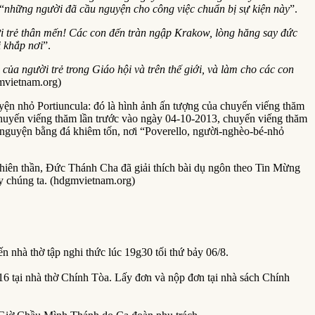
“
những người đã cầu nguyện cho công việc chuẩn bị sự kiện này
”.
i trẻ thân mến! Các con đến tràn ngập Krakow, lòng hăng say đức
i khắp nơi
”.
ủa người trẻ trong Giáo hội và trên thế giới, và làm cho các con
mvietnam.org)
ện nhỏ Portiuncula: đó là hình ảnh ấn tượng của chuyến viếng thăm
huyến viếng thăm lần trước vào ngày 04-10-2013, chuyến viếng thăm
 nguyện bằng đá khiêm tốn, nơi “Poverello, người-nghèo-bé-nhỏ
iên thần, Đức Thánh Cha đã giải thích bài dụ ngôn theo Tin Mừng
y chúng ta. (hdgmvietnam.org)
n nhà thờ tập nghi thức lúc 19g30 tối thứ bảy 06/8.
16 tại nhà thờ Chính Tòa. Lấy đơn và nộp đơn tại nhà sách Chính