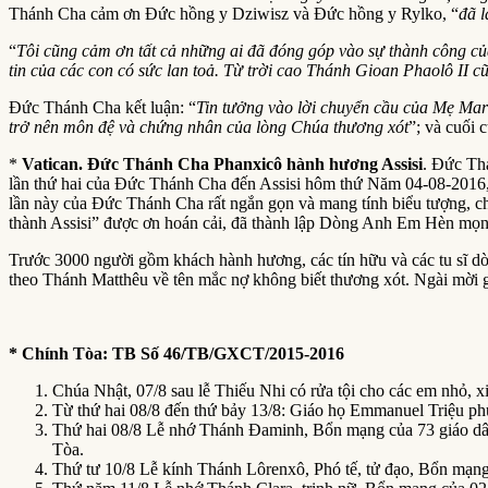
Thánh Cha cảm ơn Đức hồng y Dziwisz và Đức hồng y Rylko, “
đã l
“
Tôi cũng cảm ơn tất cả những ai đã đóng góp vào sự thành công c
tin của các con có sức lan toả. Từ trời cao Thánh Gioan Phaolô II 
Đức Thánh Cha kết luận: “
Tin tưởng vào lời chuyển cầu của Mẹ Mari
trở nên môn đệ và chứng nhân của lòng Chúa thương xót
”; và cuối
*
Vatican. Đức Thánh Cha Phanxicô hành hương Assisi
. Đức Th
lần thứ hai của Đức Thánh Cha đến Assisi hôm thứ Năm 04-08-2016,
lần này của Đức Thánh Cha rất ngắn gọn và mang tính biểu tượng, ch
thành Assisi” được ơn hoán cải, đã thành lập Dòng Anh Em Hèn mọn,
Trước 3000 người gồm khách hành hương, các tín hữu và các tu sĩ 
theo Thánh Matthêu về tên mắc nợ không biết thương xót. Ngài mời g
* Chính Tòa: TB Số 46/TB/GXCT/2015-2016
Chúa Nhật, 07/8 sau lễ Thiếu Nhi có rửa tội cho các em nhỏ, xi
Từ thứ hai 08/8 đến thứ bảy 13/8: Giáo họ Emmanuel Triệu phụ
Thứ hai 08/8 Lễ nhớ Thánh Đaminh, Bổn mạng của 73 giáo d
Tòa.
Thứ tư 10/8 Lễ kính Thánh Lôrenxô, Phó tế, tử đạo, Bổn mạng