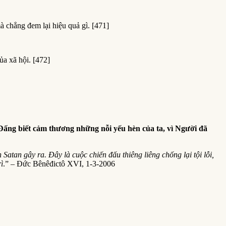
à chẳng đem lại hiệu quả gì. [471]
ủa xã hội. [472]
Đấng biết cảm thương những nỗi yếu hèn của ta, vì Người đã
an gây ra. Đây là cuộc chiến đấu thiêng liêng chống lại tội lỗi,
ì
.” – Đức Bênêđictô XVI, 1-3-2006