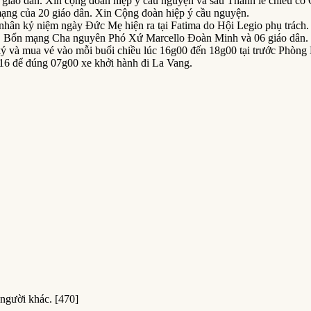
 giáo dân. Xin cộng đoàn hiệp ý cầu nguyện và sau Thánh lễ chiều c
ạng của 20 giáo dân. Xin Cộng đoàn hiệp ý cầu nguyện.
 nhân kỷ niệm ngày Đức Mẹ hiện ra tại Fatima do Hội Legio phụ trách
, Bổn mạng Cha nguyên Phó Xứ Marcello Đoàn Minh và 06 giáo dân. 
ký và mua vé vào mỗi buổi chiều lúc 16g00 đến 18g00 tại trước Phòng
16 để đúng 07g00 xe khởi hành đi La Vang.
người khác. [470]