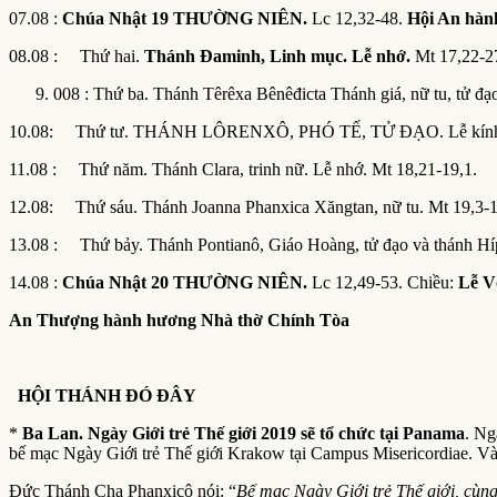
07.08 :
Chúa Nhật 1
9
THƯỜNG NIÊN.
Lc 12,32-48.
Hội An hàn
08.08 : Thứ hai.
Thánh Đaminh, Linh mục. Lễ nhớ.
Mt 17,22-2
008 : Thứ ba. Thánh Têrêxa Bênêđicta Thánh giá, nữ tu, tử đạ
10.08: Thứ tư. THÁNH LÔRENXÔ, PHÓ TẾ, TỬ ĐẠO. Lễ kính.
11.08 : Thứ năm. Thánh Clara, trinh nữ. Lễ nhớ. Mt 18,21-19,1.
12.08: Thứ sáu. Thánh Joanna Phanxica Xăngtan, nữ tu. Mt 19,3-
13.08 : Thứ bảy. Thánh Pontianô, Giáo Hoàng, tử đạo và thánh Híp
14.08 :
Chúa Nhật 20 THƯỜNG NIÊN.
Lc 12,49-53. Chiều:
Lễ V
An Thượng hành hương N
hà
t
hờ
Chính Tòa
HỘI THÁNH ĐÓ ĐÂY
*
Ba Lan. Ngày Giới trẻ Thế giới 2019 sẽ tổ chức tại Panama
. Ng
bế mạc Ngày Giới trẻ Thế giới Krakow tại Campus Misericordiae. Và
Đức Thánh Cha Phanxicô nói: “
Bế mạc Ngày Giới trẻ Thế giới, cùng