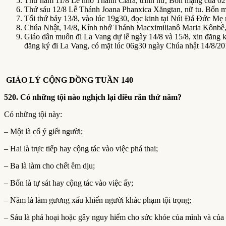
Thứ năm 11/8 Lễ nhớ Thánh Clara, trinh nữ, Bổn mạng của 02
Thứ sáu 12/8 Lễ Thánh Joana Phanxica Xăngtan, nữ tu. Bổn m
Tối thứ bảy 13/8, vào lúc 19g30, đọc kinh tại Núi Đá Đức Mẹ
Chúa Nhật, 14/8, Kính nhớ Thánh Macximilianô Maria Kônbê
Giáo dân muốn đi La Vang dự lễ ngày 14/8 và 15/8, xin đăng 
đăng ký đi La Vang, có mặt lúc 06g30 ngày Chúa nhật 14/8/20
GIÁO LÝ CỘNG ĐỒNG TUẦN 140
520. Có những tội nào nghịch lại điều răn thứ năm?
Có những tội này:
– Một là cố ý giết người;
– Hai là trực tiếp hay cộng tác vào việc phá thai;
– Ba là làm cho chết êm dịu;
– Bốn là tự sát hay cộng tác vào việc ấy;
– Năm là làm gương xấu khiến người khác phạm tội trọng;
– Sáu là phá hoại hoặc gây nguy hiểm cho sức khỏe của mình và của 