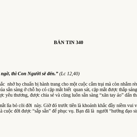
BẢN TIN 340
 ngờ, thì Con Người sẽ đến.”
(Lc 12,40)
c nhở họ chuẩn bị hành trang cho một cuộc cắm trại mà còn nhắm rèn 
úa sẵn sàng ở chỗ họ có cặp mắt biết quan sát, cặp mắt được thắp sán
c yêu thương, được chia sẻ và cũng luôn sẵn sàng “xăn tay áo” dấn t
t lìa bỏ cõi đời này. Giờ đó trước tiên là khoảnh khắc đầy niềm vui 
n là cuộc đời được “sắp sẵn” để phục vụ. Bạn đã là người “hướng đạo s