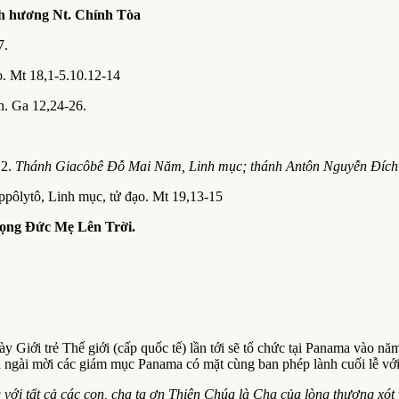
h hương Nt
.
Chính Tòa
7.
o. Mt 18,1-5.10.12-14
 Ga 12,24-26.
12.
Thánh Giacôbê Đỗ Mai Năm, Linh mục; thánh Antôn Nguyễn Đích
pôlytô, Linh mục, tử đạo. Mt 19,13-15
ọng Đức Mẹ Lên Trời.
ày Giới trẻ Thế giới (cấp quốc tế) lần tới sẽ tổ chức tại Panama vào 
 ngài mời các giám mục Panama có mặt cùng ban phép lành cuối lễ với
 với tất cả các con, cha tạ ơn Thiên Chúa là Cha của lòng thương xót 