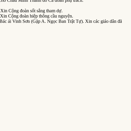
ó Giờ Chầu Mình Thánh do Ca đoàn phụ trách.
. Xin Cộng đoàn sốt sắng tham dự.
Xin Cộng đoàn hiệp thông cầu nguyện.
 Bác ái Vinh Sơn (Gặp A. Ngọc Ban Trật Tự). Xin các giáo dân đã