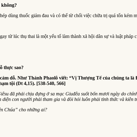
ị không?
 phép dùng thuốc giảm đau và có thể từ chối việc chữa trị quá tốn kém m
ay từ lúc thụ thai là một yếu tố làm thành xã hội dân sự và luật pháp c
dỗ thực sao?
 cám dỗ. Như Thánh Phaolô viết: “Vị Thượng Tế của chúng ta là 
m tội (Dt 4,15). [538-540, 566]
u đã phải chịu đựng ở sa mạc Giuđêa suốt bốn mươi ngày do chính Sat
diện con người phải tham gia và đòi hỏi luôn phải tỉnh thức và kiên tr
iên Chúa” cho những ai?