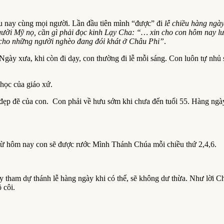
ều nay cùng mọi người. Lần đầu tiên mình “được” đi
lễ chiều hàng ngà
người Mỹ nọ, cần gì phải đọc kinh Lạy Cha: “… xin cho con hôm nay l
u cho những người nghèo đang đói khát ở Châu Phi”
.
gày xưa, khi còn đi dạy, con thường đi lễ mỗi sáng. Con luôn tự nhủ s
học của giáo xứ.
đẹp đẽ của con. Con phải về hưu sớm khi chưa đến tuổi 55. Hàng ngày 
 từ hôm nay con sẽ được rước Mình Thánh Chúa mỗi chiều thứ 2,4,6.
 tham dự thánh lễ hàng ngày khi có thể, sẽ không dư thừa. Như lời Ch
 côi.