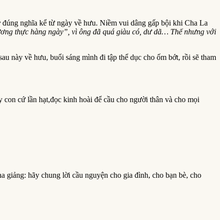
y
đúng nghĩa kể từ ngày về hưu. Niềm vui dâng gấp bội khi Cha La
ương thực hàng ngày”, vì ông đã quá giàu có, dư dã… Thế nhưng với
au này về hưu, buổi sáng mình đi tập thể dục cho ốm bớt, rồi sẽ tham
con cứ lần hạt,đọc kinh hoài để cầu cho người thân và cho mọi
a giảng: hãy chung lời cầu nguyện cho gia đình, cho bạn bè, cho