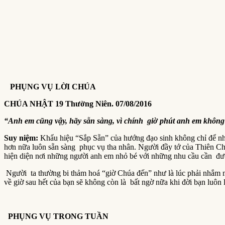
PHỤNG VỤ LỜI CHÚA
CHÚA NHẬT 1
9
Thường Niên.
07
/0
8
/2016
“Anh em cũng vậy, hãy sẵn sàng, vì chính giờ phút anh em không
Suy niệm
:
Khẩu hiệu “Sắp Sẵn” của hướng đạo sinh không chỉ để nhắ
hơn nữa luôn sẵn sàng phục vụ tha nhân. Người đầy tớ của Thiên Ch
hiện diện nơi những người anh em nhỏ bé với những nhu cầu cần đượ
Người ta thường bi thảm hoá “giờ Chúa đến” như là lúc phải nhắm mắ
về giờ sau hết của bạn sẽ không còn là bất ngờ nữa khi đời bạn luô
PHỤNG VỤ TRONG TU
Ầ
N