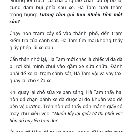
Những lời trách cứ của ông lão chăn bò bị bỏ lại
cùng đám bụi phía sau xe. Hà Tam cười thầm
trong bụng:
Lương tâm giá bao nhiêu tiền một
cân?
Chạy hơn trăm cây số vào thành phố, đến trạm
kiểm tra của cảnh sát, Hà Tam tìm mãi không thấy
giấy phép lái xe đâu.
Cẩn thận nhớ lại, Hà Tam mới chắc là chiếc ví da đã
bị rơi khi mình chui vào gầm xe sửa chữa. Đành
phải để xe lại trạm cảnh sát, Hà Tam vội vã vẫy taxi
quay lại chỗ sửa xe.
Khi quay lại chỗ sửa xe ban sáng, Hà Tam thấy hai
hòn đá chặn bánh xe đã được ai đó khuân vào để
bên vệ đường. Trên hòn đá thấy dán mảnh giấy có
mấy chữ xiêu vẹo: “
Muốn lấy lại giấy tờ thì phải vác
hòn đá này lên trên đồi
”.