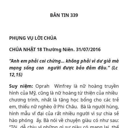
BẢN TIN 339
PHỤNG VỤ LỜI CHÚA
CHÚA NHẬT 1
8
Thường Niên.
31
/07
/2016
“Anh em phải coi chừng… không phải vì dư giả mà
mạng sống con người được bảo đảm đâu.” (Lc
12,15)
Suy niệm
:
Oprah Winfrey là nữ hoàng truyền
hình của Mỹ, cũng là nữ hoàng từ thiện của nhiều
chương trình, nhất là tặng học bổng cho các trẻ
em, thiếu nữ nghèo ở Phi Châu. Bà là người hùng,
hình mẫu vĩ đại của rất nhiều người vì sự chia sẻ
hào phóng ấy. Bà nói về chuyện giàu có như sau:
“Tôi dễ chịu vì những gì sự giàu có mang lại, thế