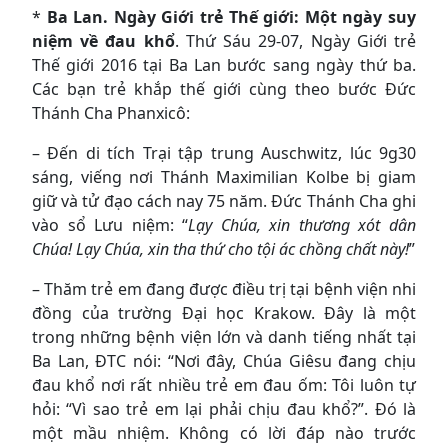
*
Ba Lan. Ngày Giới trẻ Thế giới: Một ngày suy
niệm về đau khổ
. Thứ Sáu 29-07, Ngày Giới trẻ
Thế giới 2016 tại Ba Lan bước sang ngày thứ ba.
Các bạn trẻ khắp thế giới cùng theo bước Đức
Thánh Cha Phanxicô:
– Đến di tích Trại tập trung Auschwitz, lúc 9g30
sáng, viếng nơi Thánh Maximilian Kolbe bị giam
giữ và tử đạo cách nay 75 năm. Đức Thánh Cha ghi
vào sổ Lưu niệm: “
Lạy Chúa, xin thương xót dân
Chúa! Lạy Chúa, xin tha thứ cho tội ác chồng chất này!
”
– Thăm trẻ em đang được điều trị tại bệnh viện nhi
đồng của trường Đại học Krakow. Đây là một
trong những bệnh viện lớn và danh tiếng nhất tại
Ba Lan, ĐTC nói: “Nơi đây, Chúa Giêsu đang chịu
đau khổ nơi rất nhiều trẻ em đau ốm: Tôi luôn tự
hỏi: “Vì sao trẻ em lại phải chịu đau khổ?”. Đó là
một mầu nhiệm. Không có lời đáp nào trước