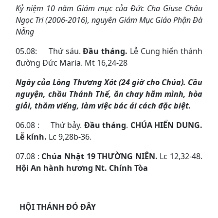
Kỷ niệm 10 năm Giám mục của Đức Cha Giuse
Châu
Ngọc Tri
(2006-2016)
, nguyên Giám Mục Giáo Phận Đà
Nẵng
05.08: Thứ sáu.
Đầu tháng.
Lễ Cung hiến thánh
đường Đức Maria. Mt 16,24-28
Ngày của Lòng Thương Xót (24 giờ cho Chúa)
.
Cầu
nguyện, chầu Thánh Thể, ăn chay hãm mình, hòa
giải, thăm viếng, làm việc bác ái cách đặc biệt.
06.08 : Thứ bảy.
Đầu tháng
.
CHÚA HIỂN DUNG.
Lễ kính.
Lc 9,28b-36.
07.08 :
Chúa Nhật 1
9
THƯỜNG NIÊN.
Lc 12,32-48.
Hội An hành hương Nt
.
Chính Tòa
HỘI THÁNH ĐÓ ĐÂY