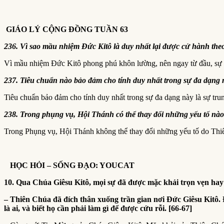
GIÁO LÝ CỘNG ĐỒNG TUẦN 63
236. Vì sao mầu nhiệm Đức Kitô là duy nhất lại được cử hành th
Vì mầu nhiệm Đức Kitô phong phú khôn lường, nên ngay từ đầu, sự p
237. Tiêu chuẩn nào bảo đảm cho tính duy nhất trong sự đa dạng
Tiêu chuẩn bảo đảm cho tính duy nhất trong sự đa dạng này là sự tr
238. Trong phụng vụ, Hội Thánh có thể thay đổi những yếu tố nà
Trong Phụng vụ, Hội Thánh không thể thay đổi những yếu tố do Thiên 
HỌC HỎI – SỐNG ĐẠO: YOUCAT
10. Qua Chúa Giêsu Kitô, mọi sự đã được mặc khải trọn vẹn hay 
– Thiên Chúa đã đích thân xuống trần gian nơi Đức Giêsu Kitô.
là ai, và biết họ cần phải làm gì để được cứu rỗi. [66-67]