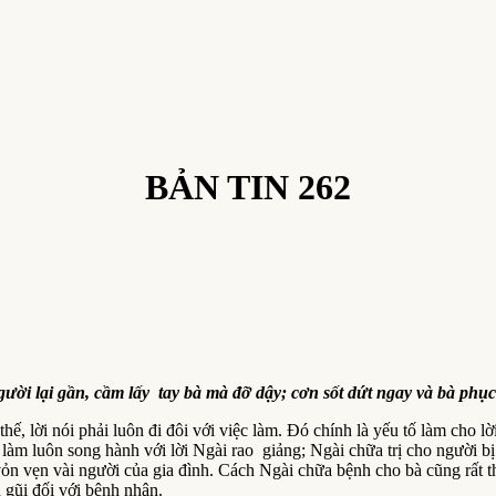
BẢN TIN 262
lại gần, cầm lấy tay bà mà đỡ dậy; cơn sốt dứt ngay và bà phục
thế, lời nói phải luôn đi đôi với việc làm. Đó chính là yếu tố làm cho
làm luôn song hành với lời Ngài rao giảng; Ngài chữa trị cho người 
n vẹn vài người của gia đình. Cách Ngài chữa bệnh cho bà cũng rất t
 gũi đối với bệnh nhân.