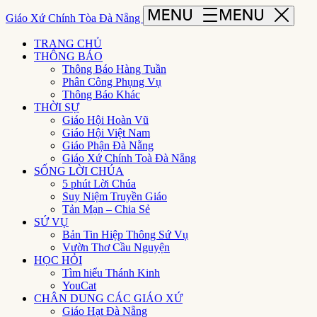
Giáo Xứ Chính Tòa Đà Nẵng
TRANG CHỦ
THÔNG BÁO
Thông Báo Hàng Tuần
Phân Công Phụng Vụ
Thông Báo Khác
THỜI SỰ
Giáo Hội Hoàn Vũ
Giáo Hội Việt Nam
Giáo Phận Đà Nẵng
Giáo Xứ Chính Toà Đà Nẵng
SỐNG LỜI CHÚA
5 phút Lời Chúa
Suy Niệm Truyền Giáo
Tản Mạn – Chia Sẻ
SỨ VỤ
Bản Tin Hiệp Thông Sứ Vụ
Vườn Thơ Cầu Nguyện
HỌC HỎI
Tìm hiểu Thánh Kinh
YouCat
CHÂN DUNG CÁC GIÁO XỨ
Giáo Hạt Đà Nẵng