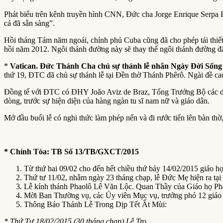
Phát biểu trên kênh truyền hình CNN, Đức cha Jorge Enrique Serpa P
cả đã sẵn sàng”.
Hồi tháng Tám năm ngoái, chính phủ Cuba cũng đã cho phép tái thiết
hồi năm 2012. Ngôi thánh đường này sẽ thay thế ngôi thánh đường 
*
Vatican. Đức Thánh Cha chủ sự thánh lễ nhân Ngày Đời Sốn
thứ 19, ĐTC đã chủ sự thánh lễ tại Đền thờ Thánh Phêrô. Ngài đề cao
Đồng tế với ĐTC có ĐHY João Aviz de Braz, Tổng Trưởng Bộ các dò
dòng, trước sự hiện diện của hàng ngàn tu sĩ nam nữ và giáo dân.
Mở đầu buổi lễ có nghi thức làm phép nến và đi rước tiến lên bàn thờ,
* Chính Tòa: TB Số 13/TB/GXCT/2015
Từ thứ hai 09/02 cho đến hết chiều thứ bảy 14/02/2015 giáo h
Thứ tư 11/02, nhằm ngày 23 tháng chạp, lễ Đức Mẹ hiện ra tạ
Lễ kính thánh Phaolô Lê Văn Lộc. Quan Thầy của Giáo họ Pha
Mời Ban Thường vụ, các Ủy viên Mục vụ, trưởng phó 12 giáo h
Thông Báo Thánh Lễ Trong Dịp Tết Ất Mùi:
* Thứ Tư 18/02/2015 (30 tháng chạp) Lễ Tro.