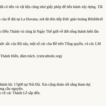
 có tiền và vật liệu cũng như giấy phép để tiến hành xây dựng. Tất
 của lễ đài tại La Havana, nơi đã đón tiếp Đức giáo hoàng Bênêđictô
Đền Thánh và cũng là Ngày Thế giới về đời sống thánh hiến lần
c sắc của Bộ này, một số các cha Bề trên Tổng quyền, và các LM
 Thánh Hiến, đảm trách. (vietcatholic.org)
ành lúc 17g00 tại Núi Đá. Xin cộng đoàn sốt sắng tham dự.
ông cầu nguyện.
o về các Thánh Lễ sắp đến.