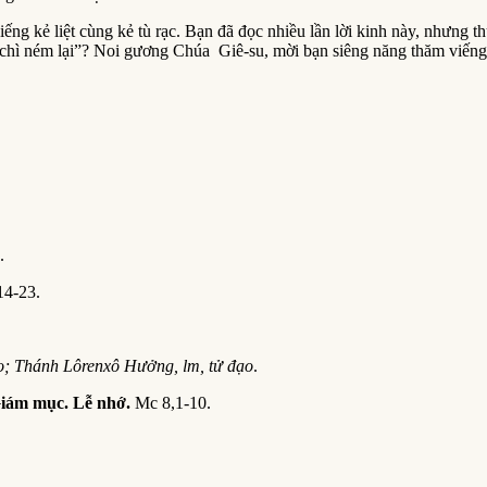
g kẻ liệt cùng kẻ tù rạc. Bạn đã đọc nhiều lần lời kinh này, nhưng 
chì ném lại”? Noi gương Chúa Giê-su, mời bạn siêng năng thăm viếng, 
.
14-23.
o; Thánh Lôrenxô Hưởng, lm, tử đạo
.
 Giám mục. Lễ nhớ.
Mc 8,1-10.