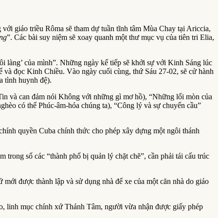
ới giáo triều Rôma sẽ tham dự tuần tĩnh tâm Mùa Chay tại Ariccia,
ống
”. Các bài suy niệm sẽ xoay quanh một thư mục vụ của tiên tri Elia,
ôi làng’ của mình”. Những ngày kế tiếp sẽ khởi sự với Kinh Sáng lúc
hể và đọc Kinh Chiều. Vào ngày cuối cùng, thứ Sáu 27-02, sẽ cử hành
a tình huynh đệ).
c Tin và can đảm nói Không với những gì mơ hồ), “Những lối mòn của
nghèo có thể Phúc-âm-hóa chúng ta), “Công lý và sự chuyển cầu”
n chính quyền Cuba chính thức cho phép xây dựng một ngôi thánh
ong số các “thành phố bị quản lý chặt chẽ”, cần phải tái cấu trúc
 mới được thành lập và sử dụng nhà để xe của một căn nhà do giáo
ro, linh mục chính xứ Thánh Tâm, người vừa nhận được giấy phép