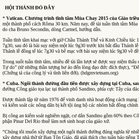
HỘI THÁNH ĐÓ ĐÂY
*
Vatican. Chương trình tĩnh tâm Mùa Chay 2015 của Giáo tri
một thành phố cách Rôma 30 km. Năm nay, đề tài tuần tĩnh tâm Mùa 
do cha Bruno Secondin, dòng Carmel, hướng dẫn.
Tuần tĩnh tâm khai mạc với giờ Chầu Thánh Thể và Kinh Chiều lúc 18 
7g30, sau đó là bài suy niệm một lúc 9g30 trước khi bắt đầu Thánh 
Thánh lễ đồng tế lúc 7g30 và bế mạc với bài suy niệm lúc 9g30 về đề t
Trong suốt tuần tĩnh tâm, nhiều đề tài lần lượt sẽ được suy niệm t
Tự do” (từ những thần tượng hư ảo đến lòng đạo đức đích thực), “Đ
(Chứng tá của công lý và tình liên đới). (hdgmvietnam.org)
*
Cuba. Ngôi thánh đường đầu tiên được xây dựng tại Cuba, s
đường Công giáo tọa lạc tại thành phố Sandino, phía cực Tây của đả
Được thành lập từ năm 1976 để vinh danh nhà hoạt động cách mạng Ni
và kiểm soát các nông dân bị kết tội ủng hộ các nhóm bất đồng chín
Bị công an kiểm soát nghiêm ngặt, cư dân Sandino gồm 60% theo Côn
phận Pinar Del Rio thuê làm nơi sinh hoạt của giáo xứ.
“Chúng tôi muốn xây dựng một ngôi thánh đường đúng nghĩa từ nhiều
xây dựng nhà thờ từ Ban Tôn Giáo, đã giải thích cho tuần báo tiếng