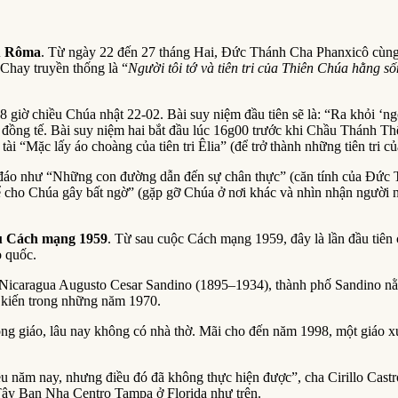
ều Rôma
. Từ ngày 22 đến 27 tháng Hai, Đức Thánh Cha Phanxicô cùng v
Chay truyền thống là “
Người tôi tớ và tiên tri của Thiên Chúa hằng s
giờ chiều Chúa nhật 22-02. Bài suy niệm đầu tiên sẽ là: “Ra khỏi ‘ng
lễ đồng tế. Bài suy niệm hai bắt đầu lúc 16g00 trước khi Chầu Thánh T
ài “Mặc lấy áo choàng của tiên tri Êlia” (để trở thành những tiên tri củ
hấu đáo như “Những con đường dẫn đến sự chân thực” (căn tính của Đứ
ể cho Chúa gây bất ngờ” (gặp gỡ Chúa ở nơi khác và nhìn nhận người 
au Cách mạng 1959
. Từ sau cuộc Cách mạng 1959, đây là lần đầu tiê
o quốc.
caragua Augusto Cesar Sandino (1895–1934), thành phố Sandino nằm tr
h kiến trong những năm 1970.
g giáo, lâu nay không có nhà thờ. Mãi cho đến năm 1998, một giáo xứ
 năm nay, nhưng điều đó đã không thực hiện được”, cha Cirillo Cast
 Tây Ban Nha Centro Tampa ở Florida như trên.