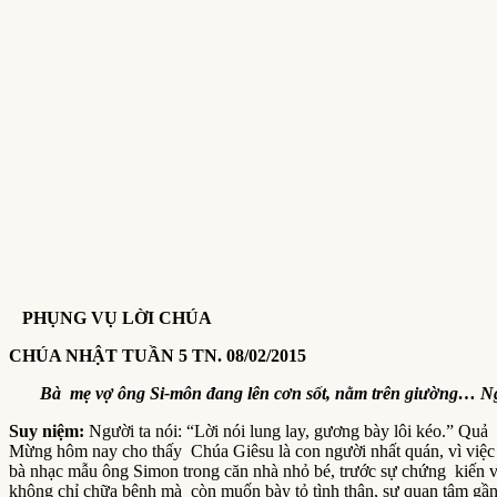
PHỤNG VỤ LỜI CHÚA
CHÚA NHẬT TUẦN 5 TN.
08
/0
2/2015
Bà mẹ vợ ông Si-môn đang lên cơn sốt, nằm trên giường… Người 
Suy niệm
:
Người ta nói: “Lời nói lung lay, gương bày lôi kéo.” Quả 
Mừng hôm nay cho thấy Chúa Giêsu là con người nhất quán, vì việc 
bà nhạc mẫu ông Simon trong căn nhà nhỏ bé, trước sự chứng kiến vỏ
không chỉ chữa bệnh mà còn muốn bày tỏ tình thân, sự quan tâm gần