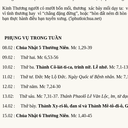
Kinh Thương người có mười bốn mối, thương xác bảy mối dạy ta: viến
vì tình thương hay vì “chẳng đặng đừng”, hoặc “hòn đất ném đi hòn 
bạn thực hành điều bạn tuyên xưng. (5phutloichua.net)
PHỤNG VỤ TRONG TU
Ầ
N
08.02 :
Chúa Nhật
5 Thường Niên
. Mc 1,29-39
09.02 : Thứ hai. Mc 6,53-56
10.02 : Thứ ba.
Thánh Cô-lát-ti-ca, trinh nữ. Lễ nhớ.
Mc 7,1-13
11.02 : Thứ tư. Đức Mẹ Lộ Đức.
Ngày Quốc tế Bệnh nhân
. Mc 7,
12.02 : Thứ năm. Mc 7,24-30
13.02: Thứ sáu. Mc 7,31-37.
Thánh Phaolô Lê Văn Lộc, lm, tử đạ
14.02 : Thứ bảy.
Thánh Xy-ri-lô, đan sĩ và Thánh Mê-tô-đi-ô,
15.02 :
Chúa Nhật 6 Thường Niên
. Mc 1,40-45