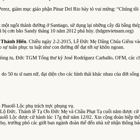
erez, giám mục giáo phận Pinar Del Rio bày tỏ vui mừng: “Chúng tôi đã
 một ngôi thánh đường ở Santiago, sử dụng lại những cây đà bằng thép
đã bị cơn bão Sandy tháng 10 năm 2012 phá hủy. (hdgmvietnam.org)
g Thánh Hiến
. Chiều ngày 2-2-2015, Lễ Đức Mẹ Dâng Chúa Giêsu vào 
 sự tuân phục tu luật như con đường để đạt tới sự khôn ngoan.
ng tu, Đức TGM Tổng thư ký José Rodríguez Carballo, OFM, các chứ
 do 50 tu sĩ nam nữ, đại diện cho các hình thái khác nhau của đời sống
ọ Phaolô Lộc phụ trách trực phụng vụ.
i Lộ Đức. Thánh lễ Tạ Ơn Đức Mẹ và Chầu Phạt Tạ cuối năm được cử h
olô Lộc được cử hành lúc 17g thứ năm 12/02. Xin cộng đoàn hiệp th
ọ, trưởng phó các giới ban ngành đoàn thể đến nhà xứ nhận thông bá