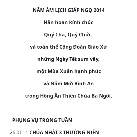
NĂM ÂM LỊCH GIÁP NGỌ 2014
H
ân hoan kính chúc
Quý Cha
,
Quý Chức,
và toàn thể Cộng Đoàn
Giáo Xứ
n
hững Ngày Tết sum vầy,
m
ột Mùa Xuân hạnh phúc
và Năm Mới Bình An
t
rong Hồng Ân Thiên Chúa Ba Ngôi.
PHỤNG VỤ TRONG TU
Ầ
N
26.01 :
CHÚA NHẬT 3 THƯỜNG NIÊN