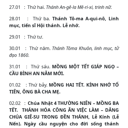
27.01 : Thứ hai.
Thánh An-gê-la Mê-ri-xi, trinh nữ.
28.01 : Thứ ba.
Thánh Tô-ma A-qui-nô, Linh
mục, tiến sĩ Hội thánh. Lễ nhớ.
29.01 : Thứ tư.
30.01 : Thứ năm.
Thánh Tôma Khuôn, linh mục, tử
đạo 1860.
31.01 : Thứ sáu.
MỒNG MỘT TẾT GIÁP NGỌ –
CẦU BÌNH AN NĂM MỚI.
01.02 : Thứ bảy.
MỒNG HAI TẾT. KÍNH NHỚ TỔ
TIÊN, ÔNG BÀ CHA MẸ.
02.02 :
Chúa Nhật 4 THƯỜNG NIÊN – MỒNG BA
TẾT. THÁNH HÓA CÔNG ĂN VIỆC LÀM – DÂNG
CHÚA GIÊ-SU TRONG ĐỀN THÁNH, Lễ Kính (Lễ
Nến). Ngày cầu nguyện cho đời sống thánh