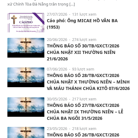
xứ Chính Tòa Đà Nẵng trân trọng […]
27/07/2026
- 131 lượt xem
Cáo phó: Ông MICAE HỒ VĂN BA
(1953)
20/06/2026
- 274 lượt xem
THÔNG BÁO SỐ 30/TB/GXCT/2026
CHÚA NHẬT XII THƯỜNG NIÊN
21/6/2026
07/06/2026
- 93 lượt xem
THÔNG BÁO SỐ 28/TB/GXCT/2026
CHÚA NHẬT X THƯỜNG NIÊN – MÌNH
VÀ MÁU THÁNH CHÚA KITÔ 07/6/2026
30/05/2026
- 217 lượt xem
THÔNG BÁO SỐ 27/TB/GXCT/2026
CHÚA NHẬT IX THƯỜNG NIÊN – LỄ
CHÚA BA NGÔI 31/5/2026
23/05/2026
- 218 lượt xem
THÔNG BÁO SỐ 26/TB/GXCT/2026