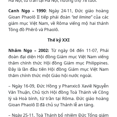
Hà Nội, từ trần tại Hà Nội, hưởng thọ 78 tuổi.
Canh Ngọ – 1990
: Ngày 24-11, Đức giáo hoàng
Gioan Phaolô II tiếp phái đoàn
“ad limina”
của các
giám mục Việt Nam, về Rôma viếng mộ hai thánh
Tông đồ Phêrô và Phaolô.
Thế kỷ XXI
Nhâm Ngọ – 2002:
Từ ngày 04 đến 11-07, Phái
đoàn đại diện Hội đồng Giám mục Việt Nam viếng
thăm chính thức Hội đồng Giám mục Philippines.
Đây là lần đầu tiên Hội đồng Giám mục Việt Nam
thăm chính thức một Giáo hội nước ngoài.
– Ngày 16-09, Đức Hồng y Phanxicô Xaviê Nguyễn
Văn Thuận, Chủ tịch Hội đồng Toà Thánh về Công
lý và Hoà bình, từ trần tại Rôma. Đức giáo hoàng
Gioan Phaolô II đã chủ sự Thánh lễ an táng.
– Ngày 25-11, Toà Thánh bổ nhiệm Đức Tổng giám