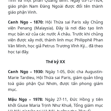
Tĩnh và một phần Quảng Bình. Ngày 03-12-1924,
giáo phận Nam Đàng Ngoài được đổi tên thành
giáo phận Vinh.
Canh Ngọ – 1870:
Hội Thừa sai Paris xây Chủng
viện Penang (Malaysia). Đây là nơi đào tạo linh
mục bản xứ của các nước Á châu. Trước khi chủng
viện được xây mới, thánh linh mục Philipphê Phan
Văn Minh, học giả Petrus Trương Vĩnh Ký… đã theo
học tại đây.
Thế kỷ XX
Canh Ngọ – 1930:
Ngày 1-05, Đức cha Augustin-
Marie Tardieu, Hội Thừa sai Paris, giám quản tông
toà giáo phận Qui Nhơn, được tấn phong giám
mục.
Mậu Ngọ – 1978:
Ngày 27-11, Ðức Hồng y tiên
khởi Giuse Maria Trịnh Như Khuê, Tổng giám mục