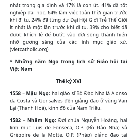
nhất trong gia đình và 17% là con út. 41% đã tốt
nghiệp đại học. 64% làm việc toàn thời gian trước
khi đi tu. 24% đã từng dự Đại Hội Giới Trẻ Thế Giới
ít nhất là một lần trước khi đi tu. 39% cho biết đã
được khích lệ để bước vào đời sống thánh hiến
nhờ gương sáng của các linh mục giáo xứ.
(vietcatholic.org)
*
Những năm Ngọ trong lịch sử Giáo hội tại
Việt Nam
Thế kỷ XVI
1558 – Mậu Ngọ:
hai giáo sĩ Bồ Đào Nha là Alonso
da Costa và Gonsalves đến giảng đạo ở vùng Vạn
Lại (Thanh Hoá), kinh đô của Nam Triều.
1582 – Nhâm Ngọ
: Đời chúa Nguyễn Hoàng, hai
linh mục Luis de Fonseca, O.P. (Bồ Đào Nha) và
Grégoire de la Motte, O.P. (Pháp) giảng đạo tại