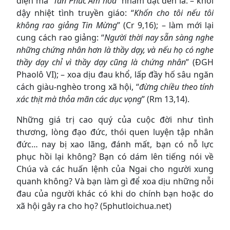
diện mà “
Tân Phúc Âm hoá
” nhằm đạt đến là: – khơi
dậy nhiệt tình truyền giáo: “
Khốn cho tôi nếu tôi
không rao giảng Tin Mừng
” (Cr 9,16); – làm mới lại
cung cách rao giảng: “
Người thời nay sẵn sàng nghe
những chứng nhân hơn là thầy dạy, và nếu họ có nghe
thầy dạy chỉ vì thầy dạy cũng là chứng nhân
” (ĐGH
Phaolô VI); – xoa dịu đau khổ, lấp đầy hố sâu ngăn
cách giàu-nghèo trong xã hội, “
đừng chiều theo tính
xác thịt mà thỏa mãn các dục vọng
” (Rm 13,14).
Những giá trị cao quý của cuộc đời như tình
thương, lòng đạo đức, thói quen luyện tập nhân
đức… nay bị xao lãng, đánh mất, bạn có nỗ lực
phục hồi lại không? Bạn có dám lên tiếng nói về
Chúa và các huấn lệnh của Ngai cho người xung
quanh không? Và bạn làm gì để xoa dịu những nỗi
đau của người khác có khi do chính bạn hoặc do
xã hội gây ra cho họ? (5phutloichua.net)