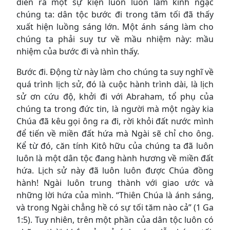
diễn ra một sự kiện luôn luôn làm kinh ngạc
chúng ta: dân tộc bước đi trong tăm tối đã thấy
xuất hiện luồng sáng lớn. Một ánh sáng làm cho
chúng ta phải suy tư về mầu nhiệm này: mầu
nhiệm của bước đi và nhìn thấy.
Bước đi. Động từ này làm cho chúng ta suy nghĩ về
quá trình lịch sử, đó là cuộc hành trình dài, là lịch
sử ơn cứu độ, khởi đi với Abraham, tổ phụ của
chúng ta trong đức tin, là người mà một ngày kia
Chúa đã kêu gọi ông ra đi, rời khỏi đất nước mình
để tiến về miền đất hứa mà Ngài sẽ chỉ cho ông.
Kể từ đó, căn tính Kitô hữu của chúng ta đã luôn
luôn là một dân tộc đang hành hương về miền đất
hứa. Lịch sử này đã luôn luôn được Chúa đồng
hành! Ngài luôn trung thành với giao ước và
những lời hứa của mình. “Thiên Chúa là ánh sáng,
và trong Ngài chẳng hề có sự tối tăm nào cả” (1 Ga
1:5). Tuy nhiên, trên một phần của dân tộc luôn có