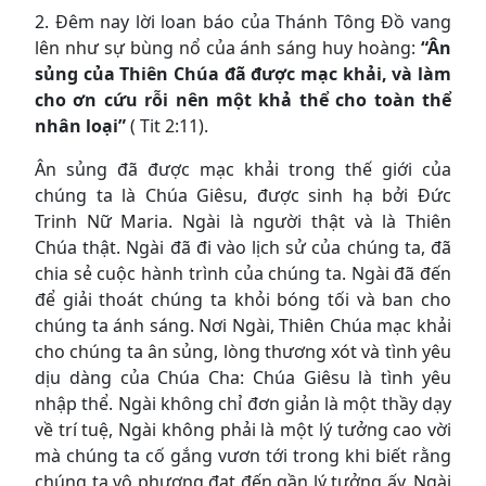
2. Đêm nay lời loan báo của Thánh Tông Đồ vang
lên như sự bùng nổ của ánh sáng huy hoàng:
“Ân
sủng của Thiên Chúa đã được mạc khải, và làm
cho ơn cứu rỗi nên một khả thể cho toàn thể
nhân loại”
( Tit 2:11).
Ân sủng đã được mạc khải trong thế giới của
chúng ta là Chúa Giêsu, được sinh hạ bởi Đức
Trinh Nữ Maria. Ngài là người thật và là Thiên
Chúa thật. Ngài đã đi vào lịch sử của chúng ta, đã
chia sẻ cuộc hành trình của chúng ta. Ngài đã đến
để giải thoát chúng ta khỏi bóng tối và ban cho
chúng ta ánh sáng. Nơi Ngài, Thiên Chúa mạc khải
cho chúng ta ân sủng, lòng thương xót và tình yêu
dịu dàng của Chúa Cha: Chúa Giêsu là tình yêu
nhập thể. Ngài không chỉ đơn giản là một thầy dạy
về trí tuệ, Ngài không phải là một lý tưởng cao vời
mà chúng ta cố gắng vươn tới trong khi biết rằng
chúng ta vô phương đạt đến gần lý tưởng ấy. Ngài