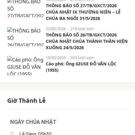
THÔNG BÁO SỐ 27/TB/GXCT/2026
CHÚA NHẬT IX THƯỜNG NIÊN – LỄ
CHÚA BA NGÔI 31/5/2026
23/05/2026
- 218 lượt xem
THÔNG BÁO SỐ 26/TB/GXCT/2026
CHÚA NHẬT CHÚA THÁNH THẦN HIỆN
XUỐNG 24/5/2026
18/05/2026
- 333 lượt xem
Cáo phó: Ông GIUSE ĐỖ VĂN LỘC
(1955)
Giờ Thánh Lễ
NGÀY CHÚA NHẬT
Lễ Sáng: 05h30