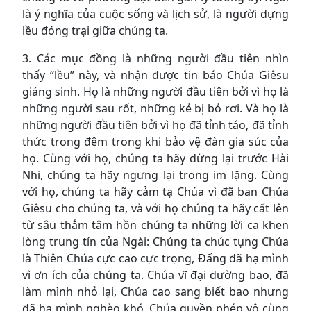
là ý nghĩa của cuộc sống và lịch sử, là người dựng
lều đóng trại giữa chúng ta.
3. Các mục đồng là những người đầu tiên nhìn
thấy “lều” này, và nhận được tin báo Chúa Giêsu
giáng sinh. Họ là những người đầu tiên bởi vì họ là
những người sau rốt, những kẻ bị bỏ rơi. Và họ là
những người đầu tiên bởi vì họ đã tỉnh táo, đã tỉnh
thức trong đêm trong khi bảo vệ đàn gia súc của
họ. Cùng với họ, chúng ta hãy dừng lại trước Hài
Nhi, chúng ta hãy ngưng lại trong im lặng. Cùng
với họ, chúng ta hãy cảm tạ Chúa vì đã ban Chúa
Giêsu cho chúng ta, và với họ chúng ta hãy cất lên
từ sâu thẳm tâm hồn chúng ta những lời ca khen
lòng trung tín của Ngài: Chúng ta chúc tụng Chúa
là Thiên Chúa cực cao cực trọng, Đấng đã hạ mình
vì ơn ích của chúng ta. Chúa vĩ đại dường bao, đã
làm mình nhỏ lại, Chúa cao sang biết bao nhưng
đã hạ mình nghèo khó, Chúa quyền phép vô cùng